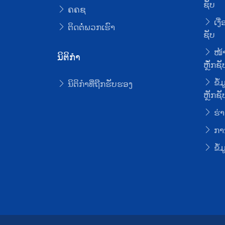
ຊັບ
ຄຄຊ
ເງື
ຕິດຕໍ່ພວກເຮົາ
ຊັບ
ໜ້າ
ນິຕິກໍາ
ຫຼັໍກຊັ
ຂໍ້
ນິຕິກໍາທີ່ຖືກຮັບຮອງ
ຫຼັກຊັ
ຮ່າ
ການ
ຂໍ້