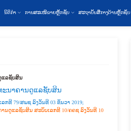
ນິຕິກໍາ
ການສະເໜີຂາຍຫຼັກຊັບ
ສະຖາບັນສື່ກາງດ້ານຫຼັກຊັບ
ູແລຊັບສິນ
ນທະນາຄານດູແລຊັບສິນ
ເລກທີ 79/ສພຊ ລົງວັນທີ 03 ທັນວາ 2019;
ານດູແລຊັບສິນ ສະບັບເລກທີ 10/ຄຄຊ ລົງວັນທີ 10