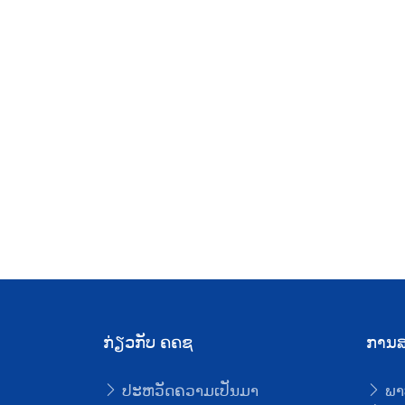
ກ່ຽວກັບ ຄຄຊ
ການສ
ປະຫວັດຄວາມເປັນມາ
ພາ