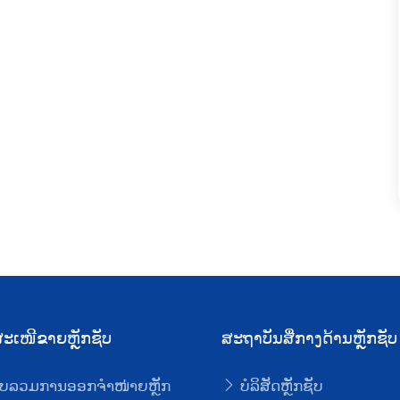
ະເໜີຂາຍຫຼັກຊັບ
ສະຖາບັນສື່ກາງດ້ານຫຼັກຊັບ
ບລວມການອອກຈໍາໜ່າຍຫຼັກ
ບໍລິສັດຫຼັກຊັບ