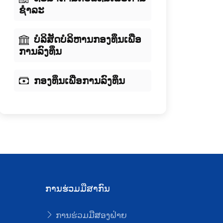
ຊໍາລະ
ບໍລິສັດບໍລິຫານກອງທຶນເພື່ອ
ການລົງທຶນ
ກອງທຶນເພື່ອການລົງທຶນ
ການຮ່ວມມືສາກົນ
ການຮ່ວມມືສອງຝ່າຍ