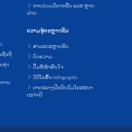
ບ
ການຮ່ວມມືພາກພື້ນ ແລະ ຫຼາຍ
ຝ່າຍ
ຄວາມຮູ້ຕະຫຼາດທຶນ
ນ
ສາລະຕະຫຼາດທຶນ
ຊື່ອຖື
ບົດຄວາມ
ນຊໍາ
ປຶ້ມທີ່ໜ້າສົນໃຈ
ວີດີໂອສັ້ນ-infographic
່ອການ
ຕາຕະລາງຝຶກອົບຮົມໂຄສະນາ
ປະຈຳປີ