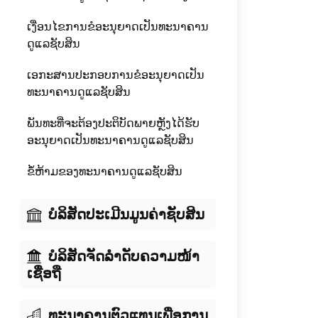
ເງື່ອນໄຂການຂໍອະນຸຍາດເປັນທະນາຄານ
ດູແລຊັບສິນ
ເອກະສານປະກອບການຂໍອະນຸຍາດເປັນ
ທະນາຄານດູແລຊັບສິນ
ພັນທະທີ່ຈະຕ້ອງປະຕິບັດພາຍຫຼັງໄດ້ຮັບ
ອະນຸຍາດເປັນທະນາຄານດູແລຊັບສິນ
ຂໍ້ຫ້າມຂອງທະນາຄານດູແລຊັບສິນ
ບໍລິສັດປະເມີນມູນຄ່າຊັບສິນ
ບໍລິສັດຈັດລໍາດັບຄວາມໜ້າ
ເຊື່ອຖື
ທະນາຄານຕົວແທນເພື່ອການ