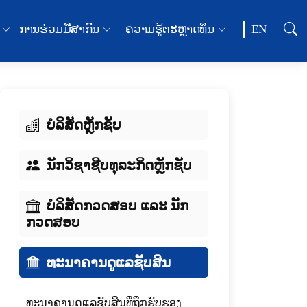
ການຮ່ວມມືສາກົນ
ຄວາມຮູ້ຕະຫຼາດທຶນ
EN
ບໍລິສັດຫຼັກຊັບ
ນັກວິຊາຊີບທຸລະກິດຫຼັກຊັບ
ບໍລິສັດກວດສອບ ແລະ ນັກ
ກວດສອບ
ທະນາຄານດູແລຊັບສິນ
ທະນາຄານດູແລຊັບສິນທີ່ຖືກຮັບຮອງ