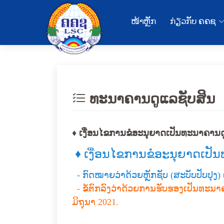
ໜ້າຫຼັກ
ກ່ຽວກັບ ຄຄຊ
ທະນາຄານດູແລຊັບສິນ
♦ ເງື່ອນໄຂການຂໍອະນຸຍາດເປັນທະນາຄານດ
♦ ເງື່ອນໄຂການຂໍອະນຸຍາດເປັ
- ກົດໝາຍວ່າດ້ວຍຫຼັກຊັບ (ສະບັບປັບປຸງ) 
- ຂໍ້ຕົກລົງວ່າດ້ວຍການຮັບຮອງເປັນທະນາຄ
ມິຖຸນາ 2021.