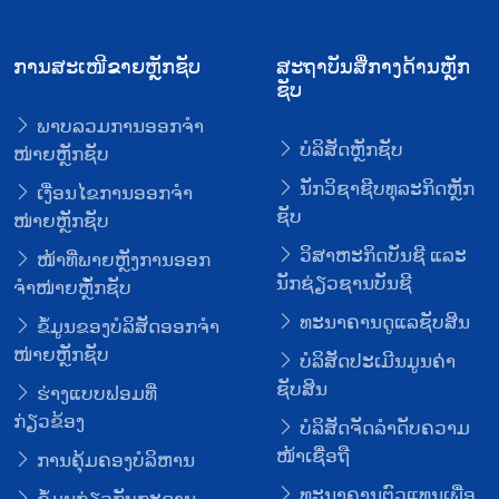
ການສະເໜີຂາຍຫຼັກຊັບ
ສະຖາບັນສື່ກາງດ້ານຫຼັກ
ຊັບ
ພາບລວມການອອກຈໍາ
ບໍລິສັດຫຼັກຊັບ
ໜ່າຍຫຼັກຊັບ
ນັກວິຊາຊີບທຸລະກິດຫຼັກ
ເງື່ອນໄຂການອອກຈໍາ
ຊັບ
ໜ່າຍຫຼັກຊັບ
ວິສາຫະກິດບັນຊີ ແລະ
ໜ້າທີ່ພາຍຫຼັງການອອກ
ນັກຊ່ຽວຊານບັນຊີ
ຈໍາໜ່າຍຫຼັໍກຊັບ
ທະນາຄານດູແລຊັບສິນ
ຂໍ້ມູນຂອງບໍລິສັດອອກຈໍາ
ໜ່າຍຫຼັກຊັບ
ບໍລິສັດປະເມີນມູນຄ່າ
ຊັບສິນ
ຮ່າງແບບຟອມທີ່
ກ່ຽວຂ້ອງ
ບໍລິສັດຈັດລໍາດັບຄວາມ
ໜ້າເຊື່ອຖື
ການຄຸ້ມຄອງບໍລິຫານ
ທະນາຄານຕົວແທນເພື່ອ