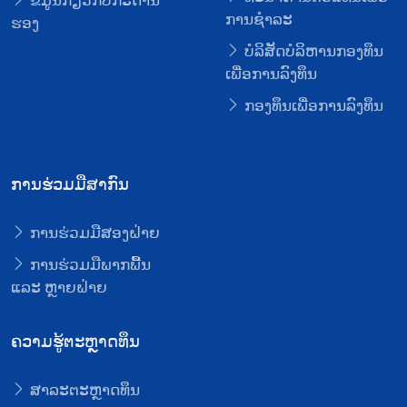
ຂໍ້ມູນກ່ຽວກັບກະດານ
ການຊໍາລະ
ຮອງ
ບໍລິສັດບໍລິຫານກອງທຶນ
ເພື່ອການລົງທຶນ
ກອງທຶນເພື່ອການລົງທຶນ
ການຮ່ວມມືສາກົນ
ການຮ່ວມມືສອງຝ່າຍ
ການຮ່ວມມືພາກພື້ນ
ແລະ ຫຼາຍຝ່າຍ
ຄວາມຮູ້ຕະຫຼາດທຶນ
ສາລະຕະຫຼາດທຶນ