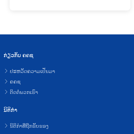
ກ່ຽວກັບ ຄຄຊ
ປະຫວັດຄວາມເປັນມາ
ຄຄຊ
ຕິດຕໍ່ພວກເຮົາ
ນິຕິກໍາ
ນິຕິກໍາທີ່ຖືກຮັບຮອງ