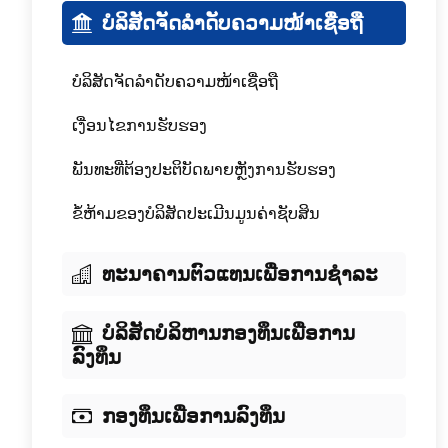
ບໍລິສັດຈັດລໍາດັບຄວາມໜ້າເຊື່ອຖື
ບໍລິສັດຈັດລໍາດັບຄວາມໜ້າເຊື່ອຖື
ເງື່ອນໄຂການຮັບຮອງ
ພັນທະທີ່ຕ້ອງປະຕິບັດພາຍຫຼັງການຮັບຮອງ
ຂໍ້ຫ້າມຂອງບໍລິສັດປະເມີນມູນຄ່າຊັບສິນ
ທະນາຄານຕົວແທນເພື່ອການຊໍາລະ
ບໍລິສັດບໍລິຫານກອງທຶນເພື່ອການ
ລົງທຶນ
ກອງທຶນເພື່ອການລົງທຶນ