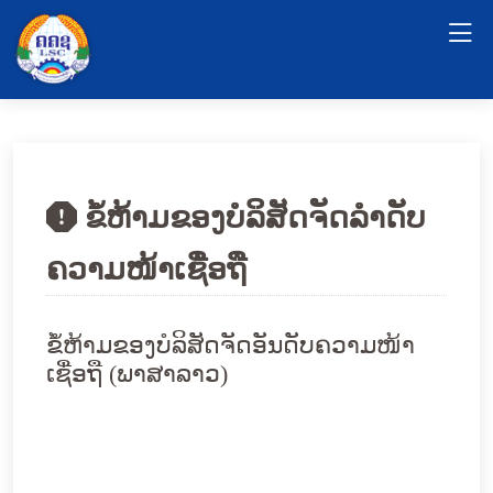
ຂໍ້ຫ້າມຂອງບໍລິສັດຈັດລຳດັບ
ຄວາມໜ້າເຊື່ອຖື
ຂໍ້ຫ້າມຂອງບໍລິສັດຈັດອັນດັບຄວາມໜ້າ
ເຊື່ອຖື (ພາສາລາວ)