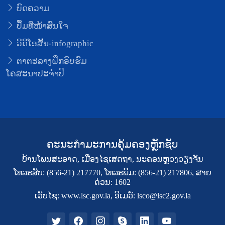
ບົດຄວາມ
ປຶ້ມທີ່ໜ້າສົນໃຈ
ວີດີໂອສັ້ນ-infographic
ຕາຕະລາງຝຶກອົບຮົມ
ໂຄສະນາປະຈຳປີ
ຄະນະກຳມະການຄຸ້ມຄອງຫຼັກຊັບ
ບ້ານໂພນສະອາດ, ເມືອງໄຊເສດຖາ, ນະຄອນຫຼວງວຽງຈັນ
ໂທລະສັບ: (856-21) 217770, ໂທລະພິມ: (856-21) 217806, ສາຍ
ດ່ວນ: 1602
ເວັບໄຊ: www.lsc.gov.la, ອີເມວ໌: lsco@lsc2.gov.la