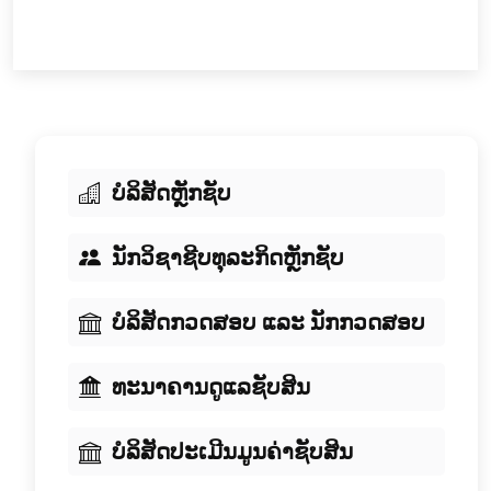
ບໍລິສັດຫຼັກຊັບ
ນັກວິຊາຊີບທຸລະກິດຫຼັກຊັບ
ບໍລິສັດກວດສອບ ແລະ ນັກກວດສອບ
ທະນາຄານດູແລຊັບສິນ
ບໍລິສັດປະເມີນມູນຄ່າຊັບສິນ