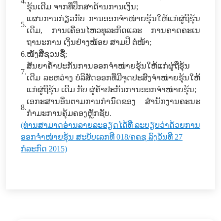
4.
ຮຸ້ນເດີມ ຈາກທີ່ປຶກສາດ້ານການເງິນ​​;
ແຜນການ​ກ່ຽວກັບ ການອອກ​ຈຳໜ່າຍຮຸ້ນ​ໃຫ້​ແກ່ຜູ່​ຖື​ຮຸ້ນ​
5.
ເດີມ, ການ​ເຄື່ອນ​ໄຫວ​ທຸລະ​ກິດ​ແລະ ການຄາດ​ຄະ​ເນ
ຖານະ​ການ​ ເງິນຢ່າງໜ້ອຍ ສາມປີ ຕໍ່ໜ້າ;
6.
ໜັງສືຊວນຊື້;
ສັນຍາຄໍ້າປະກັນການອອກຈໍາໜ່າຍຮຸ້ນ​ໃຫ້ແກ່ຜູ່ຖືຮຸ້ນ
7.
ເດີມ ລະຫວ່າງ ບໍລິສັດອອກທີ່ມີຈຸດປະສົງຈໍາໜ່າຍຮຸ້ນໃຫ້
ແກ່ຜູ່ຖືຮຸ້ນ ເດີມ ກັບ ຜູ່ຄໍ້າປະກັນການອອກຈໍາໜ່າຍຮຸ້ນ;
ເອກະສານອື່ນຕາມການກຳນົດຂອງ ສຳນັກງານຄະນະ​
8.
ກຳມະການ​ຄຸ້ມ​ຄອງຫຼັກຊັບ.
(ທ່ານສາມາດອ່ານລາຍລະອຽດໄດ້ທີ່ ລະບຽບວ່າດ້ວຍການ
ອອກຈໍາໜ່າຍຮຸ້ນ ສະບັບເລກທີ 018/ຄຄຊ ລົງວັນທີ 27
ກໍລະກົດ 2015)