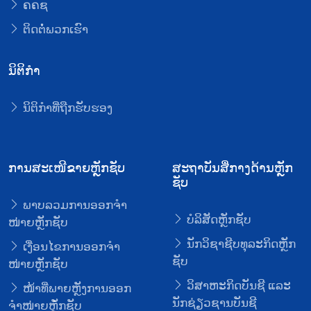
ຄຄຊ
ຕິດຕໍ່ພວກເຮົາ
ນິຕິກໍາ
ນິຕິກໍາທີ່ຖືກຮັບຮອງ
ການສະເໜີຂາຍຫຼັກຊັບ
ສະຖາບັນສື່ກາງດ້ານຫຼັກ
ຊັບ
ພາບລວມການອອກຈໍາ
ບໍລິສັດຫຼັກຊັບ
ໜ່າຍຫຼັກຊັບ
ນັກວິຊາຊີບທຸລະກິດຫຼັກ
ເງື່ອນໄຂການອອກຈໍາ
ຊັບ
ໜ່າຍຫຼັກຊັບ
ວິສາຫະກິດບັນຊີ ແລະ
ໜ້າທີ່ພາຍຫຼັງການອອກ
ນັກຊ່ຽວຊານບັນຊີ
ຈໍາໜ່າຍຫຼັໍກຊັບ