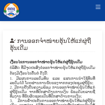
ການອອກຈໍາໜ່າຍຮຸ້ນໃຫ້ແກ່ຜູ່ຖື
ຮຸ້ນເດີມ
ເງື່ອນໄຂການອອກຈໍາໜ່າຍຮຸ້ນໃຫ້ແກ່ຜູ່ຖືຮຸ້ນເດີມ
ບໍລິສັດ ທີ່ມີຈຸດປະສົງຂໍອອກຈໍາໜ່າຍຮຸ້ນໃຫ້ແກ່ຜູ່ຖືຮຸ້ນເດີມ
ຕ້ອງມີເງື່ອນໄຂຕົ້ນຕໍ ດັ່ງນີ້:
1.
ມີແຜນການລະດົມທຶນ ແລະ ​ແຜນການນໍາໃຊ້ທຶນທີ່​
ລະດົມ​ໄດ້ ​ໂດຍ​ຜ່ານ​ການ​ຮັບຮອງຈາກກອງປະຊຸມຜູ່ຖືຮຸ້ນ
;
2.
ມີການຢັ້ງຢືນຄວາມພ້ອມ ການອອກຈຳໜ່າຍຮຸ້ນ​ໃຫ້​ແກ່
ຜູ່ຖືຮຸ້ນເດີມ ຈາກທີ່​ປຶກສາ​ດ້ານ​ການ​ເງິນ ພ້ອມດ້ວຍລາຍຊື່
ທີມງານ ທີ່ຮັບຜິດຊອບເປັນທີ່ປຶກສາດ້ານການເງິນ​​
;
3.
ມີ​ການຄໍ້າປະກັນການອອກຈໍາໜ່າຍຮຸ້ນ​ໃຫ້​ແກ່ຜູ່ຖືຮຸ້ນ