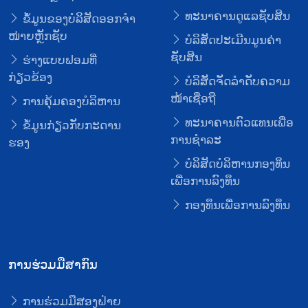
ທະນາຄານດູແລຊັບສິນ
ຂໍ້ມູນຂອງບໍລິສັດອອກຈໍາ
ໜ່າຍຫຼັກຊັບ
ບໍລິສັດປະເມີນມູນຄ່າ
ຊັບສິນ
ຮ່າງແບບຟອມທີ່
ກ່ຽວຂ້ອງ
ບໍລິສັດຈັດລໍາດັບຄວາມ
ໜ້າເຊື່ອຖື
ການຄຸ້ມຄອງບໍລິຫານ
ທະນາຄານຕົວແທນເພື່ອ
ຂໍ້ມູນກ່ຽວກັບກະດານ
ການຊໍາລະ
ຮອງ
ບໍລິສັດບໍລິຫານກອງທຶນ
ເພື່ອການລົງທຶນ
ກອງທຶນເພື່ອການລົງທຶນ
ການຮ່ວມມືສາກົນ
ການຮ່ວມມືສອງຝ່າຍ