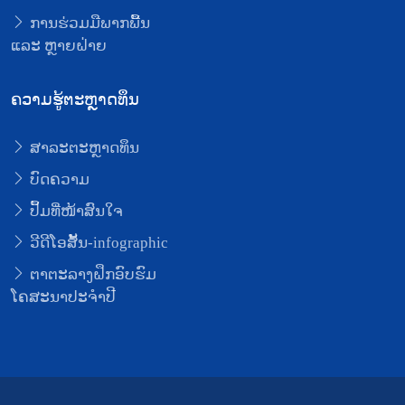
ການຮ່ວມມືພາກພື້ນ
ແລະ ຫຼາຍຝ່າຍ
ຄວາມຮູ້ຕະຫຼາດທຶນ
ສາລະຕະຫຼາດທຶນ
ບົດຄວາມ
ປຶ້ມທີ່ໜ້າສົນໃຈ
ວີດີໂອສັ້ນ-infographic
ຕາຕະລາງຝຶກອົບຮົມ
ໂຄສະນາປະຈຳປີ