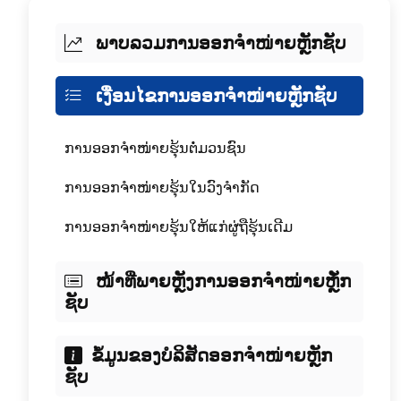
ພາບລວມການອອກຈໍາໜ່າຍຫຼັກຊັບ
ເງື່ອນໄຂການອອກຈໍາໜ່າຍຫຼັກຊັບ
ການອອກຈໍາໜ່າຍຮຸ້ນຕໍ່ມວນຊົນ
ການອອກຈໍາໜ່າຍຮຸ້ນໃນວົງຈໍາກັດ
ການອອກຈໍາໜ່າຍຮຸ້ນໃຫ້ແກ່ຜູ່ຖືຮຸ້ນເດີມ
ໜ້າທີ່ພາຍຫຼັງການອອກຈໍາໜ່າຍຫຼັໍກ
ຊັບ
ຂໍ້ມູນຂອງບໍລິສັດອອກຈໍາໜ່າຍຫຼັກ
ຊັບ