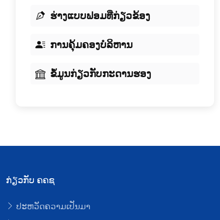
ຮ່າງແບບຟອມທີ່ກ່ຽວຂ້ອງ
ການຄຸ້ມຄອງບໍລິຫານ
ຂໍ້ມູນກ່ຽວກັບກະດານຮອງ
ກ່ຽວກັບ ຄຄຊ
ປະຫວັດຄວາມເປັນມາ