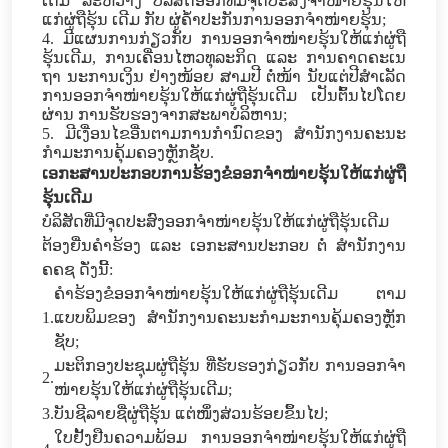
ເດີມ ລະຫວ່າງ ບໍລິສັດອອກທີ່ມີຈຸດປະສົງຈໍາໜ່າຍຮຸ້ນໃຫ້
ແກ່ຜູ່ຖືຮຸ້ນ ເດີມ ກັບ ຜູ່ຄໍ້າປະກັນການອອກຈໍາໜ່າຍຮຸ້ນ
;
4.
ມີ​ແຜນການກ່ຽວ​ກັບ ການ​ອອກ​ຈຳໜ່າຍຮຸ້ນ​ໃຫ້​ແກ່ຜູ່ຖື
ຮຸ້ນເດີມ
,
​ການ​ເຄື່ອນ​ໄຫວ​ທຸລະ​ກິດ ແລະ ​ການ​ຄາດ​ຄະ​ເນ​
ຖາ ນະ​ການ​ເງິນ ຢ່າງໜ້ອຍ ສາມປີ ຕໍ່ໜ້າ ນັບ​ແຕ່​ປີ​ສຳ​ເລັດ​
ການ​ອອກ​ຈຳໜ່າຍຮຸ້ນໃຫ້​ແກ່ຜູ່ຖືຮຸ້ນເດີມ ​ເປັນ​ຕົ້ນ​ໄປ ​ໂດຍ​
ຜ່ານ ​ການ​ຮັບຮອງ​ຈາກ​ສະພາ​ບໍລິຫານ
;
5.
ມີເງື່ອນໄຂອື່ນຕາມການກຳນົດຂອງ ສຳນັກງານຄະນະ​
ກຳມະການ​ຄຸ້ມ​ຄອງຫຼັກຊັບ.
ເອກະສານປະກອບການຮ້ອງຂໍອອກຈໍາໜ່າຍຮຸ້ນໃຫ້ແກ່ຜູ່ຖື
ຮຸ້ນເດີມ
ບໍລິສັດທີ່ມີຈຸດປະສົງອອກຈໍາໜ່າຍຮຸ້ນໃຫ້ແກ່ຜູ່ຖືຮຸ້ນເດີມ
ຕ້ອງຍື່ນຄໍາຮ້ອງ ແລະ ເອກະສານປະກອບ ຕໍ່ ສໍານັກງານ
ຄຄຊ ດັ່ງນີ້:
ຄໍາຮ້ອງຂໍອອກຈໍາໜ່າຍຮຸ້ນໃຫ້ແກ່ຜູ່ຖືຮຸ້ນເດີມ ຕາມ
1.
ແບບພິມຂອງ ສໍານັກງານຄະນະ​ກຳມະການ​ຄຸ້ມ​ຄອງຫຼັກ
ຊັບ;
ມະຕິກອງປະຊຸມຜູ່ຖືຮຸ້ນ ທີ່ຮັບຮອງກ່ຽວກັບ ການອອກຈໍາ
2.
ໜ່າຍຮຸ້ນໃຫ້ແກ່ຜູ່ຖືຮຸ້ນເດີມ;
3.
ບັນຊີລາຍຊື່ຜູ່ຖືຮຸ້ນ ແຕ່ໜຶ່ງສ່ວນຮ້ອຍຂຶ້ນໄປ;
ໃບຢັ້ງຢືນຄວາມພ້ອມ ການອອກຈໍາໜ່າຍຮຸ້ນໃຫ້ແກ່ຜູ່ຖື