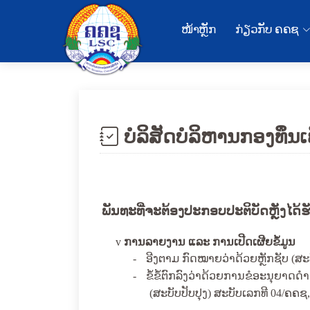
ໜ້າຫຼັກ
ກ່ຽວກັບ ຄຄຊ
ບໍລິສັດບໍລິຫານກອງທຶນເ
ພັນທະທີ່ຈະຕ້ອງປະກອບປະຕິບັດຫຼັງໄດ້
v
ການລາຍງານ
ແລະ
ການເປີດເຜີຍຂໍ້ມູນ
-
ອີງຕາມ
ກົດໝາຍວ່າດ້ວຍຫຼັກຊັບ (ສະບ
-
ຂໍ້ຂໍ້ຕົກລົງວ່າດ້ວຍການຂໍອະນຸຍາດດໍ
(ສະບັບປັບປຸງ)
ສະບັບເລກທີ 04/ຄຄຊ, 