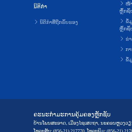
ໜ້າ
ນິຕິກໍາ
ຫຼັໍກຊັ
ຂໍ້
ນິຕິກໍາທີ່ຖືກຮັບຮອງ
ຫຼັກຊັ
ຮ່າ
ການ
ຂໍ້
ຄະນະກຳມະການຄຸ້ມຄອງຫຼັກຊັບ
ບ້ານໂພນສະອາດ, ເມືອງໄຊເສດຖາ, ນະຄອນຫຼວງວຽ
ໂທລະສັບ: (856-21) 217770, ໂທລະພິມ: (856-21) 21