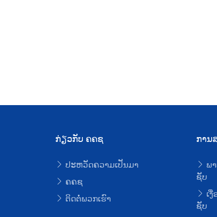
ກ່ຽວກັບ ຄຄຊ
ການສ
ປະຫວັດຄວາມເປັນມາ
ພາ
ຊັບ
ຄຄຊ
ເງື
ຕິດຕໍ່ພວກເຮົາ
ຊັບ