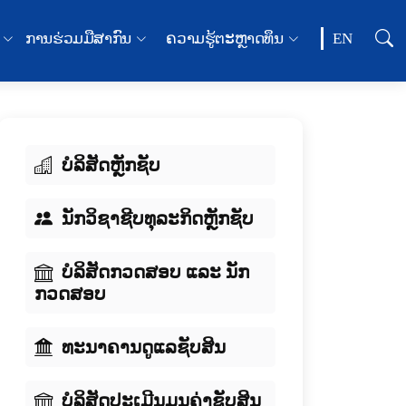
ການຮ່ວມມືສາກົນ
ຄວາມຮູ້ຕະຫຼາດທຶນ
EN
ບໍລິສັດຫຼັກຊັບ
ນັກວິຊາຊີບທຸລະກິດຫຼັກຊັບ
ບໍລິສັດກວດສອບ ແລະ ນັກ
ກວດສອບ
ທະນາຄານດູແລຊັບສິນ
ບໍລິສັດປະເມີນມູນຄ່າຊັບສິນ