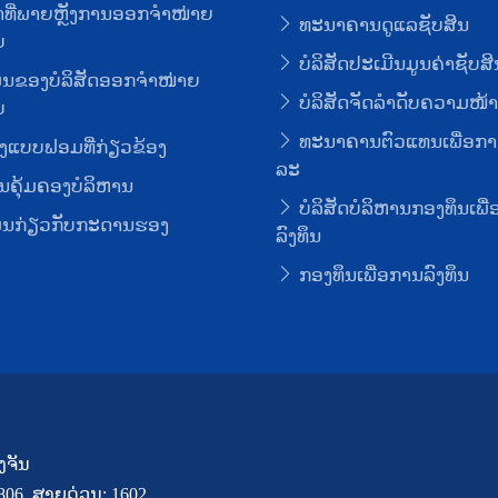
ທີ່ພາຍຫຼັງການອອກຈໍາໜ່າຍ
ທະນາຄານດູແລຊັບສິນ
ບ
ບໍລິສັດປະເມີນມູນຄ່າຊັບສິ
ມູນຂອງບໍລິສັດອອກຈໍາໜ່າຍ
ບໍລິສັດຈັດລໍາດັບຄວາມໜ້າເ
ບ
ທະນາຄານຕົວແທນເພື່ອກາ
ງແບບຟອມທີ່ກ່ຽວຂ້ອງ
ລະ
ຄຸ້ມຄອງບໍລິຫານ
ບໍລິສັດບໍລິຫານກອງທຶນເພື
ມູນກ່ຽວກັບກະດານຮອງ
ລົງທຶນ
ກອງທຶນເພື່ອການລົງທຶນ
ງຈັນ
7806, ສາຍດ່ວນ: 1602