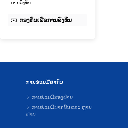
ການລົງທຶນ
ກອງທຶນເພື່ອການລົງທຶນ
ການຮ່ວມມືສາກົນ
ການຮ່ວມມືສອງຝ່າຍ
ບ
ການຮ່ວມມືພາກພື້ນ ແລະ ຫຼາຍ
ຝ່າຍ