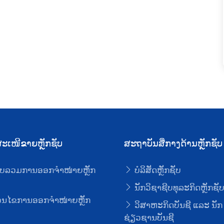
ະເໜີຂາຍຫຼັກຊັບ
ສະຖາບັນສື່ກາງດ້ານຫຼັກຊັບ
ບລວມການອອກຈໍາໜ່າຍຫຼັກ
ບໍລິສັດຫຼັກຊັບ
ນັກວິຊາຊີບທຸລະກິດຫຼັກຊັ
່ອນໄຂການອອກຈໍາໜ່າຍຫຼັກ
ວິສາຫະກິດບັນຊີ ແລະ ນັກ
ຊ່ຽວຊານບັນຊີ