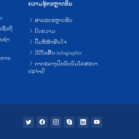
ຄວາມຮູ້ຕະຫຼາດທຶນ
ນ
ສາລະຕະຫຼາດທຶນ
ຊື່ອຖື
ບົດຄວາມ
ນຊໍາ
ປຶ້ມທີ່ໜ້າສົນໃຈ
ວີດີໂອສັ້ນ-infographic
່ອການ
ຕາຕະລາງຝຶກອົບຮົມໂຄສະນາ
ປະຈຳປີ