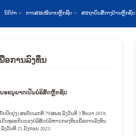
ນິຕິກໍາ
ການສະເໜີຂາຍຫຼັກຊັບ
ສະຖາບັນສື່ກາງດ້ານຫຼັກຊັບ
ພື່ອການລົງທຶນ
ຮັບອະນຸຍາດເປັນ
ບໍລິສັດຫຼັກຊັບ
ັບປັບປຸງ)
ສະບັບເລກທີ
79
/ສພຊ ລົງ​ວັນ​ທີ
3
ທັນວາ 201
9
;
າເນີນທຸລະກິດຂອງບໍລິສັດບໍລິຫານກອງທຶນເພື່ອການລົງທຶນ
ລົງວັນທີ 25 ມັງກອນ 2023.