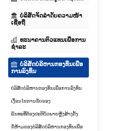
ບໍລິສັດຈັດລໍາດັບຄວາມໜ້າ
ເຊື່ອຖື
ທະນາຄານຕົວແທນເພື່ອການ
ຊໍາລະ
ບໍລິສັດບໍລິຫານກອງທຶນເພື່ອ
ການລົງທຶນ
ບໍລິສັດບໍລິຫານກອງທຶນເພື່ອການລົງທຶນ
ເງື່ອນໄຂການຮັບຮອງ
ພັນທະທີ່ຕ້ອງປະຕິບັດພາຍຫຼັງສ້າງຕັ້ງ
ຂໍ້ຫ້າມຂອງບໍລິສັດບໍລິຫານກອງທຶນເພື່ອ