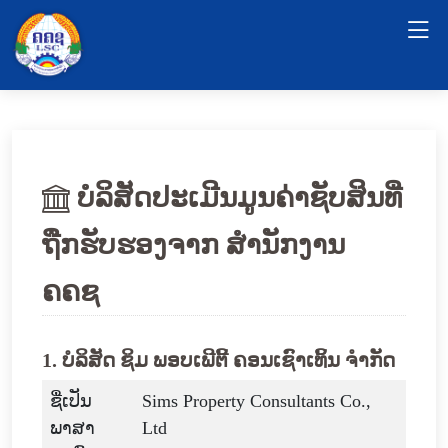
ບໍລິສັດປະເມີນມູນຄ່າຊັບສິນທີ່
ຖືກຮັບຮອງຈາກ ສໍານັກງານ
ຄຄຊ
1. ບໍລິສັດ ຊິມ ພອບເພີຕີ້ ຄອນເຊົາເທິ້ນ ຈໍາກັດ
ຊື່ເປັນ
Sims Property Consultants Co.,
ພາສາ
Ltd