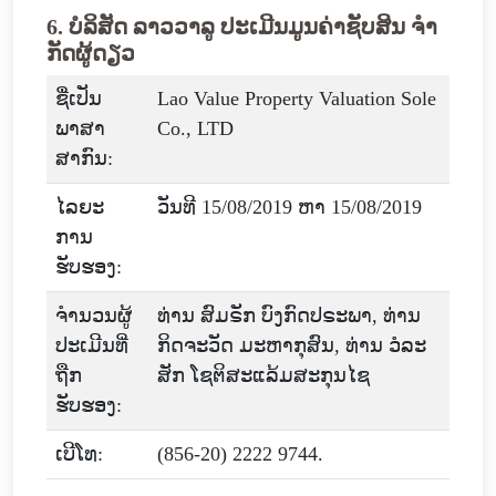
6. ບໍລິສັດ ລາວວາລູ ປະເມີນມູນຄ່າຊັບສິນ ຈໍາ
ກັດຜູ້ດຽວ
ຊື່ເປັນ
Lao Value Property Valuation Sole
ພາສາ
Co., LTD
ສາກົນ:
ໄລຍະ
ວັນທີ 15/08/2019 ຫາ 15/08/2019
ການ
ຮັບຮອງ:
ຈໍານວນຜູ້
ທ່ານ ສົມຣັກ ບົງກົດປຣະພາ, ທ່ານ
ປະເມີນທີ່
ກິດຈະວັດ ມະຫາກຸສົນ, ທ່ານ ວໍລະ
ຖືກ
ສັກ ໂຊຕິສະແລ້ມສະກຸນໄຊ
ຮັບຮອງ:
ເບີໂທ:
(856-20) 2222 9744.