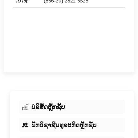
ເບີໂທ:
(856-20) 2822 5525
ບໍລິສັດຫຼັກຊັບ
ນັກວິຊາຊີບທຸລະກິດຫຼັກຊັບ