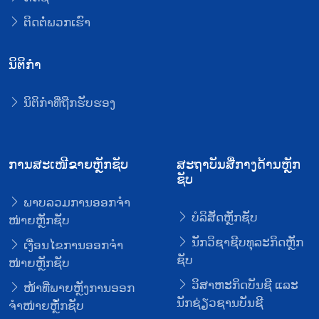
ຕິດຕໍ່ພວກເຮົາ
ນິຕິກໍາ
ນິຕິກໍາທີ່ຖືກຮັບຮອງ
ການສະເໜີຂາຍຫຼັກຊັບ
ສະຖາບັນສື່ກາງດ້ານຫຼັກ
ຊັບ
ພາບລວມການອອກຈໍາ
ບໍລິສັດຫຼັກຊັບ
ໜ່າຍຫຼັກຊັບ
ນັກວິຊາຊີບທຸລະກິດຫຼັກ
ເງື່ອນໄຂການອອກຈໍາ
ຊັບ
ໜ່າຍຫຼັກຊັບ
ວິສາຫະກິດບັນຊີ ແລະ
ໜ້າທີ່ພາຍຫຼັງການອອກ
ນັກຊ່ຽວຊານບັນຊີ
ຈໍາໜ່າຍຫຼັໍກຊັບ