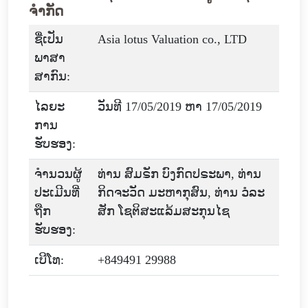
ຈຳກັດ
ຊື່ເປັນ
Asia lotus Valuation co., LTD
ພາສາ
ສາກົນ:
ໄລຍະ
ວັນທີ 17/05/2019 ຫາ 17/05/2019
ການ
ຮັບຮອງ:
ຈໍານວນຜູ້
ທ່ານ ສົມຣັກ ບົງກົດປຣະພາ, ທ່ານ
ປະເມີນທີ່
ກິດຈະວັດ ມະຫາກຸສົນ, ທ່ານ ວໍລະ
ຖືກ
ສັກ ໂຊຕິສະແລ້ມສະກຸນໄຊ
ຮັບຮອງ:
ເບີໂທ:
+849491 29988