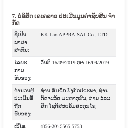
7. ບໍລິສັດ ເຄເຄລາວ ປະເມີນມູນຄ່າຊັບສິນ ຈໍາ
ກັດ
ຊື່ເປັນ
KK Lao APPRAISAL Co., LTD
ພາສາ
ສາກົນ:
ໄລຍະ
ວັນທີ 16/09/2019 ຫາ 16/09/2019
ການ
ຮັບຮອງ:
ຈໍານວນຜູ້
ທ່ານ ສົມຣັກ ບົງກົດປຣະພາ, ທ່ານ
ປະເມີນທີ່
ກິດຈະວັດ ມະຫາກຸສົນ, ທ່ານ ວໍລະ
ຖືກ
ສັກ ໂຊຕິສະແລ້ມສະກຸນໄຊ
ຮັບຮອງ:
ເບີໂທ:
(856-20) 5565 5753