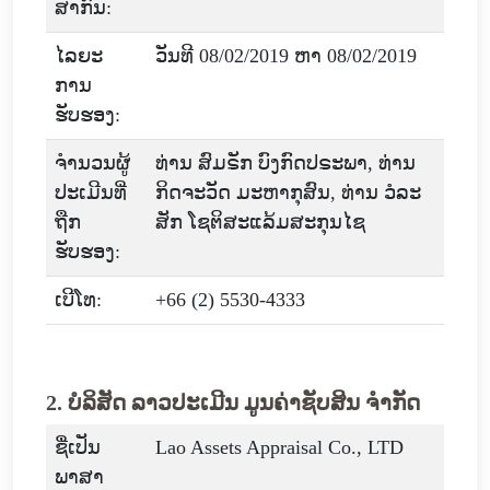
ສາກົນ:
ໄລຍະ
ວັນທີ 08/02/2019 ຫາ 08/02/2019
ການ
ຮັບຮອງ:
ຈໍານວນຜູ້
ທ່ານ ສົມຣັກ ບົງກົດປຣະພາ, ທ່ານ
ປະເມີນທີ່
ກິດຈະວັດ ມະຫາກຸສົນ, ທ່ານ ວໍລະ
ຖືກ
ສັກ ໂຊຕິສະແລ້ມສະກຸນໄຊ
ຮັບຮອງ:
ເບີໂທ:
+66 (2) 5530-4333
2. ບໍລິສັດ ລາວປະເມີນ ມູນຄ່າຊັບສິນ ຈໍາກັດ
ຊື່ເປັນ
Lao Assets Appraisal Co., LTD
ພາສາ