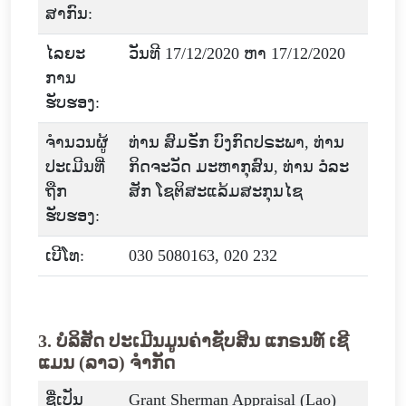
ສາກົນ:
ໄລຍະ
ວັນທີ 17/12/2020 ຫາ 17/12/2020
ການ
ຮັບຮອງ:
ຈໍານວນຜູ້
ທ່ານ ສົມຣັກ ບົງກົດປຣະພາ, ທ່ານ
ປະເມີນທີ່
ກິດຈະວັດ ມະຫາກຸສົນ, ທ່ານ ວໍລະ
ຖືກ
ສັກ ໂຊຕິສະແລ້ມສະກຸນໄຊ
ຮັບຮອງ:
ເບີໂທ:
030 5080163, 020 232
3. ບໍລິສັດ ປະເມີນມູນຄ່າຊັບສິນ ແກຣນທ໌ ເຊີ
ແມນ (ລາວ) ຈໍາກັດ
ຊື່ເປັນ
Grant Sherman Appraisal (Lao)