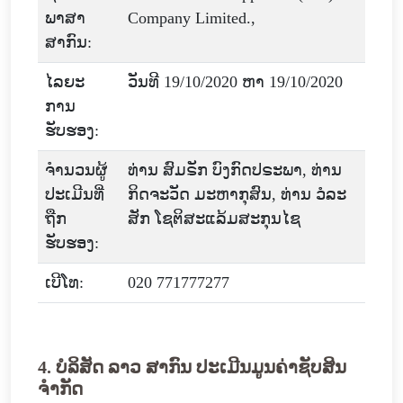
ພາສາ
Company Limited.,
ສາກົນ:
ໄລຍະ
ວັນທີ 19/10/2020 ຫາ 19/10/2020
ການ
ຮັບຮອງ:
ຈໍານວນຜູ້
ທ່ານ ສົມຣັກ ບົງກົດປຣະພາ, ທ່ານ
ປະເມີນທີ່
ກິດຈະວັດ ມະຫາກຸສົນ, ທ່ານ ວໍລະ
ຖືກ
ສັກ ໂຊຕິສະແລ້ມສະກຸນໄຊ
ຮັບຮອງ:
ເບີໂທ:
020 771777277
4. ບໍລິສັດ ລາວ ສາກົນ ປະເມີນມູນຄ່າຊັບສິນ
ຈຳກັດ