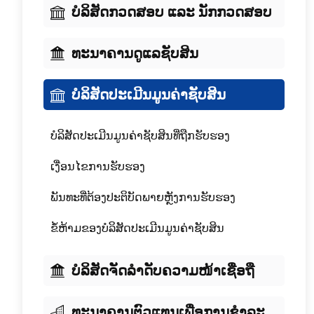
ບໍລິສັດກວດສອບ ແລະ ນັກກວດສອບ
ທະນາຄານດູແລຊັບສິນ
ບໍລິສັດປະເມີນມູນຄ່າຊັບສິນ
ບໍລິສັດປະເມີນມູນຄ່າຊັບສິນທີ່ຖືກຮັບຮອງ
ເງື່ອນໄຂການຮັບຮອງ
ພັນທະທີ່ຕ້ອງປະຕິບັດພາຍຫຼັງການຮັບຮອງ
ຂໍ້ຫ້າມຂອງບໍລິສັດປະເມີນມູນຄ່າຊັບສິນ
ບໍລິສັດຈັດລໍາດັບຄວາມໜ້າເຊື່ອຖື
ທະນາຄານຕົວແທນເພື່ອການຊໍາລະ