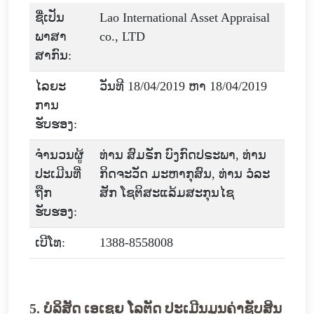
ຊື່ເປັນ
Lao International Asset Appraisal
ພາສາ
co., LTD
ສາກົນ:
ໄລຍະ
ວັນທີ 18/04/2019 ຫາ 18/04/2019
ການ
ຮັບຮອງ:
ຈໍານວນຜູ້
ທ່ານ ສົມຣັກ ບົງກົດປຣະພາ, ທ່ານ
ປະເມີນທີ່
ກິດຈະວັດ ມະຫາກຸສົນ, ທ່ານ ວໍລະ
ຖືກ
ສັກ ໂຊຕິສະແລ້ມສະກຸນໄຊ
ຮັບຮອງ:
ເບີໂທ:
1388-8558008
5. ບໍລິສັດ ເອເຊຍ ໂລຕັດ ປະເມີນມູນຄ່າຊັບສິນ