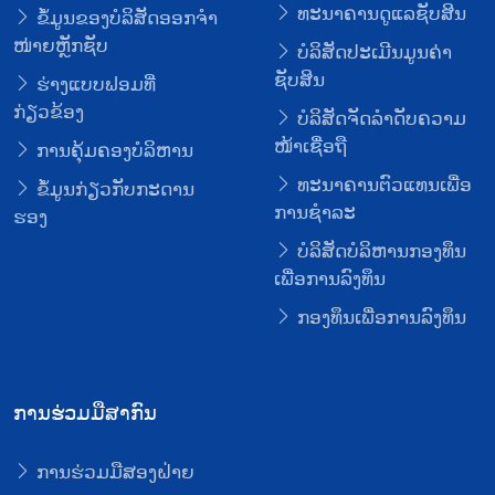
ທະນາຄານດູແລຊັບສິນ
ຂໍ້ມູນຂອງບໍລິສັດອອກຈໍາ
ໜ່າຍຫຼັກຊັບ
ບໍລິສັດປະເມີນມູນຄ່າ
ຊັບສິນ
ຮ່າງແບບຟອມທີ່
ກ່ຽວຂ້ອງ
ບໍລິສັດຈັດລໍາດັບຄວາມ
ໜ້າເຊື່ອຖື
ການຄຸ້ມຄອງບໍລິຫານ
ທະນາຄານຕົວແທນເພື່ອ
ຂໍ້ມູນກ່ຽວກັບກະດານ
ການຊໍາລະ
ຮອງ
ບໍລິສັດບໍລິຫານກອງທຶນ
ເພື່ອການລົງທຶນ
ກອງທຶນເພື່ອການລົງທຶນ
ການຮ່ວມມືສາກົນ
ການຮ່ວມມືສອງຝ່າຍ