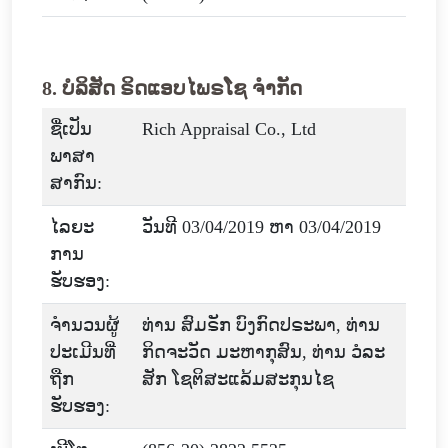
8. ບໍລິສັດ ຣິດແອບໄພຣໂຊ ຈໍາກັດ
ຊື່ເປັນ
Rich Appraisal Co., Ltd
ພາສາ
ສາກົນ:
ໄລຍະ
ວັນທີ 03/04/2019 ຫາ 03/04/2019
ການ
ຮັບຮອງ:
ຈໍານວນຜູ້
ທ່ານ ສົມຣັກ ບົງກົດປຣະພາ, ທ່ານ
ປະເມີນທີ່
ກິດຈະວັດ ມະຫາກຸສົນ, ທ່ານ ວໍລະ
ຖືກ
ສັກ ໂຊຕິສະແລ້ມສະກຸນໄຊ
ຮັບຮອງ: