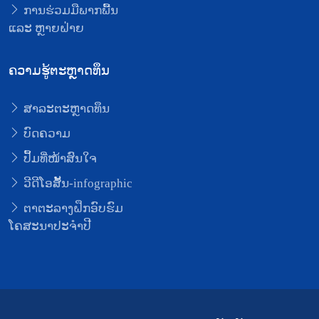
ການຮ່ວມມືພາກພື້ນ
ແລະ ຫຼາຍຝ່າຍ
ຄວາມຮູ້ຕະຫຼາດທຶນ
ສາລະຕະຫຼາດທຶນ
ບົດຄວາມ
ປຶ້ມທີ່ໜ້າສົນໃຈ
ວີດີໂອສັ້ນ-infographic
ຕາຕະລາງຝຶກອົບຮົມ
ໂຄສະນາປະຈຳປີ