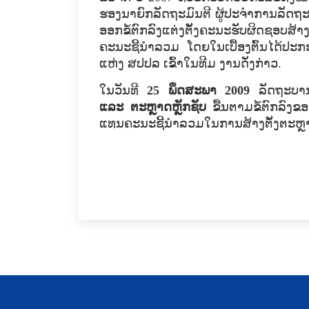
ຮອງ​ນາຍົກລັດຖະມົນຕີ ຜູ້​ປະຈຳການ​ລັດຖະບານ
ອອກ​ຂໍ້​ຕົກລົງແຕ່ງ​ຕັ້ງ​ຄະນະ​ຮັບຜິດຊອບ​ສ້າງ​ຕ
ຄະນະ​ຊີ້​ນໍາ​ລວມ ​ໂດຍ​ໃນ​ເບື້ອງ​ຕົ້ນ​ໄດ
ແຫ່ງ ສປປລ ເຂົ້າ​ໃນທີ​ມ ງານ​ດັ່ງກ່າວ.
ໃນ​ວັນ​ທີ
25 ພຶດສະພາ 2009
ລັດຖະບານ​ໄດ
ແລະ ຕະຫຼາດຫຼັກຊັບ
ຂື້ນ​ຕາມ​ຂໍ້​ຕົກລົງ
ແທນ​ຄະນະ​ຊີ້​ນໍາລວມ​ໃນ​ການ​ສ້າງ​ຕັ້ງ​ຕະຫຼາ