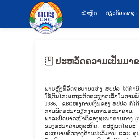
ໜ້າຫຼັກ
ກ່ຽວກັບ ຄຄຊ
ປະຫວັດຄວາມເປັນມາຂ
ພາຍຫຼັງ​ທີ່​ລັດຖະບານ​ແຫ່ງ ສປປລ ​ໄດ້​ກໍານ
ໃຊ້ກົນ​ໄກ​ເສດຖະກິດ​ຕະຫຼາດ​ເຂົ້າ​ໃນ​ກາ
1986, ​ຂະ​ແໜງ​ການ​ເງິນ​ຂອງ ສປປລ ກໍ​ໄດ້​
ການ​ພັດທະນາ​ວຽກ​ງານການທະນາຄານ. ລະບ
ພາລະ​ບົດບາດ​ໜ້າ​ທີ່​ຂອງ​ທະນາຄານ​ກາງ 
ຂອງ​ທະນາຄານ​ທຸລະ​ກິດ. ຕະຫຼອດ​ໄລຍະ 20
ຂະຫຍາຍຕົວ​ທາງ​ດ້ານ​ປະລິມານ ​ແລະ ຄຸນ​ນ