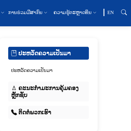
ການຮ່ວມມືສາກົນ
ຄວາມຮູ້ຕະຫຼາດທຶນ
EN
ປະຫວັດຄວາມເປັນມາ
ປະຫວັດຄວາມເປັນມາ
ຄະນະກຳມະການຄຸ້ມຄອງ
ຫຼັກຊັບ
ຕິດຕໍ່ພວກເຮົາ