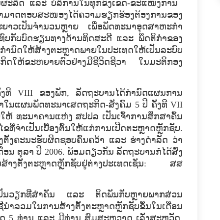
ານ​ຜະລິດ ​ແລະ ບໍລິການ​ໃນ​ທຸກ​ຂົງ​ເຂດ-ຂະ​ແໜງ​ການ ​
​ສາມາດ​ຕອບ​ສະໜອງ​ໄດ້​ຄວາມ​ຮຽກຮ້ອງ​ຕ້ອງການ​ຂອງ​
ະ​ຍາວ​ເປັນ​ຈໍານວນ​ຫຼາຍ ​ເພື່ອ​ພັດທະນາ​ອຸດສາຫະກໍາ​
ບ​ກັບ​ບົດຮຽນ​ທາງ​ດ້ານ​ທິດ​ສະ​ດີ ​ແລະ ພຶດຕິ​ກຳ​ຂອງ​
ກໍານົດ​ໃຫ້​ສ້າງ​ຕະຫຼາດ​ພາຍ​ໃນ​ປະ​ເທດ​ໃຫ້​ເປັນ​ລະບົບ
ລະ​ກິດ​ໃຫ້​ຂະຫຍາຍ​ຕົວຢ່າງ​ມີ​ຊີວິດ​ຊີວາ ​ໃນ​ມະຕິ​ກອງ​
​ຄັ້ງ​ທີ VIII ຂອງ​ພັກ, ລັດຖະບານ​ໄດ້​ກຳນົດ​ແຜນການ​
​ເຂົ້າ​ໃນ​ແຜນ​ພັດທະນາ​ເສດຖະກິດ-ສັງຄົມ​ 5 ປີ ຄັ້ງ​ທີ VII
າຍ​ໃຫ້​ ທະນາຄານ​ແຫ່ງ ສປປລ ​ເປັນ​ເຈົ້າ​ການ​ສຶກສາ​ຄົ້ນ
ຈໍາເປັນ​ເບື້ອງ​ຕົ້ນ​ໃຫ້​ແກ່​ການ​ເປີດ​ຕະຫຼາດ​ຫຼັກ​ຊັບ.
ຕັ້ງ​ຄະນະຮັບຜິດຊອບ​ຄົ້ນຄວ້າ ​ແລະ ຮ່າງດໍາລັດ ​ວ່າ​
ດືອນ ຕຸລາ ປີ 2006. ພ້ອມ​ດຽວ​ກັນ ລັດຖະບານ​ກໍ່​ໄດ້​ສົ່ງ​
​ສ້າງ​ຕັ້ງ​ຕະຫຼາດ​ຫຼັກ​ຊັບ​ຢູ່​ຕ່າງປະ​ເທດ​ເຊັ່ນ: ສສ
ບ​ເປັນ​ວຽກ​ທີ່​ສໍາຄັນ ​ແລະ ຕິດ​ພັນ​ກັບ​ຫຼາຍ​ພາກສ່ວນ
​ນຳ​ລວມ​ໃນ​ການ​ສ້າງ​ຕັ້ງ​ຕະຫຼາດ​ຫຼັກ​ຊັບ​ຂຶ້ນ​ໃນ​ເດືອນ
ໝົດ 5 ທ່ານ ​ແລະ ມີ​ທ່ານ ສົມ​ສະຫວາດ ​ເລັ່ງສະຫວັດ,