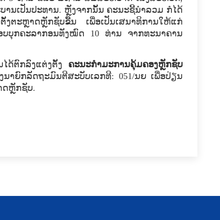
​ເປັນ​ປະທານ. ຫຼັງຈາກ​ນັ້ນ ຄະນະ​ຊີ້​ນຳ​ລວມ ກໍ​ໄດ້​
ັ້ງ​ຕະຫຼາດ​ຫຼັກ​ຊັບ​ຂື້ນ ​ເພື່ອ​ເປັນ​ເສນາ​ທິການ​ໃຫ້​ແກ່​
້​ປະກອບ​ບຸກຄະລາ​ກອນທັງ​ໝົດ 10 ທ່ານ​ ຈາກ​ທະນາຄານ​
້​ຕົກລົງ​ແຕ່ງ​ຕັ້ງ
ຄະນະ​ກຳມະການ​ຄຸ້ມ​ຄອງ​ຫຼັກ​ຊັບ
​ຂອງ​ນາຍົກລັດຖະມົນຕີສະບັບ​ເລກທີ: 051/ນຍ ​ເພື່ອ​ປ່ຽນ​
ດ​ຫຼັກ​ຊັບ.