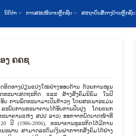
ນິຕິກໍາ
ການສະເໜີຂາຍຫຼັກຊັບ
ສະຖາບັນສື່ກາງດ້ານຫຼັກຊັບ
ອງ ຄຄຊ
ົດ​ທິດ​ທາງ​ປ່ຽນ​ແປງ​ໃໝ່​ຢ່າງຮອບດ້ານ​ ​ດ້ວຍ​ການ​ໝູນ​
ນ​ພັດທະນາ​ເສດຖະກິດ ​ແລະ ສ້າງ​ສັງຄົມ​ນິຍົມ ໃນ​ປີ
ຮັບ​ ການ​ພັດທະນາ​ມາ​ເປັນ​ກ້າວໆ ​ໂດຍ​ສະ​ເພາະ​ແມ່ນ​
ົບ​ການ​ທະນາຄານ​ໄດ້​ຮັບ​ການ​ປັບປຸງ ​ໂດຍ​ແຍກ
(ທະນາຄານ​ແຫ່ງ ສປປ ລາວ) ອອກ​ຈາກ​ບົດບາດ​ໜ້າ​ທີ່​
 ປີ (1986-2006), ທະນາຄານ​ທຸລະ​ກິດ​​ໄດ້ມີ​ການ​
ະພາ​ບ ສາມາດ​ລະດົມ​ເງິນ​ຝາກ​ຈາກ​ສັງຄົມ​ໄດ້​ຢ່າງ​