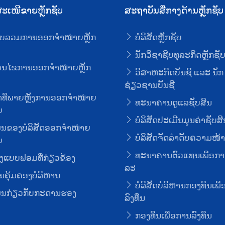
ະເໜີຂາຍຫຼັກຊັບ
ສະຖາບັນສື່ກາງດ້ານຫຼັກຊັບ
ບລວມການອອກຈໍາໜ່າຍຫຼັກ
ບໍລິສັດຫຼັກຊັບ
ນັກວິຊາຊີບທຸລະກິດຫຼັກຊັ
່ອນໄຂການອອກຈໍາໜ່າຍຫຼັກ
ວິສາຫະກິດບັນຊີ ແລະ ນັກ
ຊ່ຽວຊານບັນຊີ
ທີ່ພາຍຫຼັງການອອກຈໍາໜ່າຍ
ທະນາຄານດູແລຊັບສິນ
ບ
ບໍລິສັດປະເມີນມູນຄ່າຊັບສິ
ມູນຂອງບໍລິສັດອອກຈໍາໜ່າຍ
ບໍລິສັດຈັດລໍາດັບຄວາມໜ້າເ
ບ
ທະນາຄານຕົວແທນເພື່ອກາ
ງແບບຟອມທີ່ກ່ຽວຂ້ອງ
ລະ
ຄຸ້ມຄອງບໍລິຫານ
ບໍລິສັດບໍລິຫານກອງທຶນເພື
ມູນກ່ຽວກັບກະດານຮອງ
ລົງທຶນ
ກອງທຶນເພື່ອການລົງທຶນ