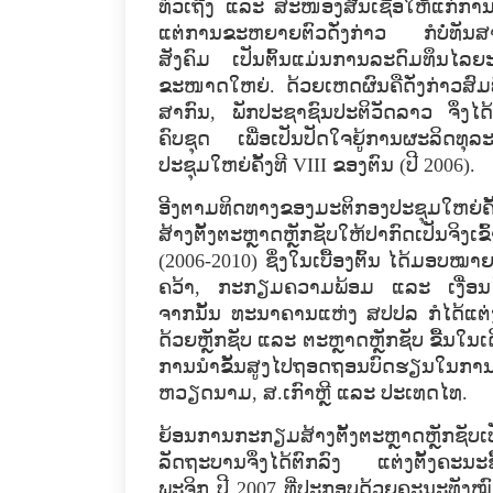
ທົ່ວ​ເຖີງ ​ແລະ ສະໜອງ​ສີນ​ເຊື່ອ​ໃຫ້​ແກ່​ກ
ແຕ່​ການ​ຂະຫຍາຍຕົວ​ດັ່ງກ່າວ ກໍ​ບໍ່​ທັນ
ສັງຄົມ ​ເປັນ​ຕົ້ນ​ແມ່ນ​ການ​ລະດົມ​ທຶນ​ໄລຍ
ຂະໜາດ​ໃຫຍ່. ດ້ວຍ​ເຫດຜົນ​ຄື​ດັ່ງກ່າວສົມທົ
ສາກົນ, ພັກ​ປະຊາຊົນ​ປະຕິວັດ​ລາວ ​ຈຶ່ງ​ໄດ້
ຄົບ​ຊຸດ​ ເພື່ອ​ເປັນ​ປັດ​ໃຈ​ຍູ້​ການ​ຜະລິດ​ທຸ
ປະຊຸມ​ໃຫຍ່​ຄັ້ງ​ທີ VIII ຂອງ​ຕົນ (ປີ 2006).
ອີງ​ຕາມ​ທິດ​ທາງ​ຂອງ​ມະຕິ​ກອງ​ປະຊຸມ​ໃຫຍ່
ສ້າງ​ຕັ້ງ​ຕະຫຼາດ​ຫຼັກ​ຊັບ​ໃຫ້​ປາກົດ​ເປັນ​ຈິງ
(2006-2010) ຊຶ່ງ​ໃນ​ເບື້ອງ​ຕົ້ນ ​ໄດ້​ມອບ​ໝ
ຄວ້າ, ກະກຽມ​ຄວາມ​ພ້ອມ ​ແລະ ​ເງື່ອນ​ໄຂ​ທີ່​
ຈາກ​ນັ້ນ ທະນາຄານ​ແຫ່ງ ສປປລ ກໍ​ໄດ້​​ແຕ່ງ
ດ້ວຍຫຼັກ​ຊັບ ​ແລະ ຕະຫຼາດ​ຫຼັກ​ຊັບ ຂື້ນ​ໃນ​ເ
ການ​ນຳ​ຂັ້ນ​ສູງ​ໄປ​ຖອດ​ຖອນ​ບົດຮຽນ​ໃນ​ການ
ຫວຽດນາມ, ສ.​ເກົາຫຼີ ​ແລະ ປະ​ເທດໄທ. ​
​ຍ້ອນ​ການ​ກະກຽມ​ສ້າງ​ຕັ້ງ​ຕະຫຼາດ​ຫຼັກ​ຊັ
ລັດຖະບານ​ຈຶ່ງ​ໄດ້​ຕົກລົງ​ ແຕ່ງ​ຕັ້ງຄະນະ​ຊີ້
ພະຈິກ ​ປີ 2007 ທີ່​ປະກອບ​ດ້ວຍ​ຄະນະ​ທັງ​