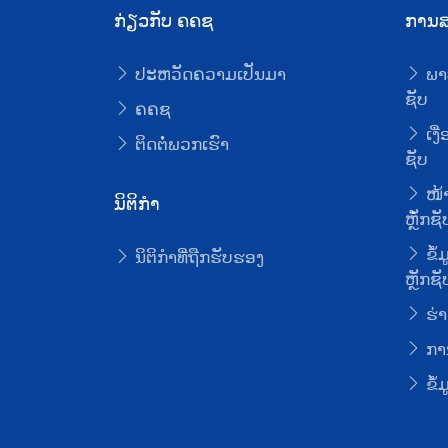
ກ່ຽວກັບ ຄຄຊ
ການສ
ປະຫວັດຄວາມເປັນມາ
ພາ
ຊັບ
ຄຄຊ
ເງື
ຕິດຕໍ່ພວກເຮົາ
ຊັບ
ໜ້າ
ນິຕິກໍາ
ຫຼັໍກຊັ
ຂໍ້
ນິຕິກໍາທີ່ຖືກຮັບຮອງ
ຫຼັກຊັ
ຮ່າ
ການ
ຂໍ້