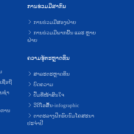
ການຮ່ວມມືສາກົນ
ການຮ່ວມມືສອງຝ່າຍ
ບ
ການຮ່ວມມືພາກພື້ນ ແລະ ຫຼາຍ
ຝ່າຍ
ຄວາມຮູ້ຕະຫຼາດທຶນ
ນ
ສາລະຕະຫຼາດທຶນ
ຊື່ອຖື
ບົດຄວາມ
ນຊໍາ
ປຶ້ມທີ່ໜ້າສົນໃຈ
ວີດີໂອສັ້ນ-infographic
່ອການ
ຕາຕະລາງຝຶກອົບຮົມໂຄສະນາ
ປະຈຳປີ