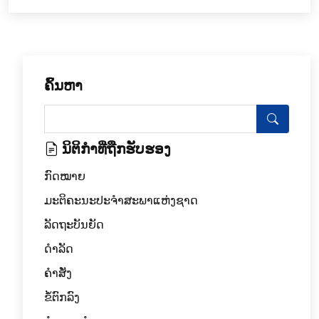
ຄົ້ນຫາ
ນິຕິກໍາທີ່ຖືກຮັບຮອງ
ກົດໝາຍ
ມະຕິຄະນະປະຈຳສະພາແຫ່ງຊາດ
ລັດຖະບັນຍັດ
ດໍາລັດ
ຄຳສັ່ງ
ຂໍ້ຕົກລົງ