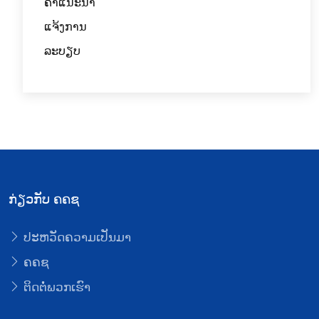
ຄໍາແນະນໍາ
ແຈ້ງການ
ລະບຽບ
ກ່ຽວກັບ ຄຄຊ
ປະຫວັດຄວາມເປັນມາ
ຄຄຊ
ຕິດຕໍ່ພວກເຮົາ