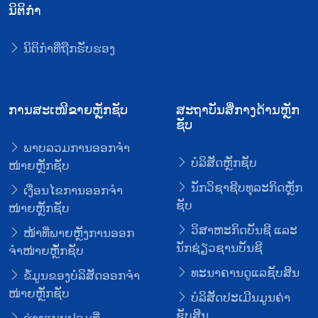
ນິຕິກໍາ
ນິຕິກໍາທີ່ຖືກຮັບຮອງ
ການສະເໜີຂາຍຫຼັກຊັບ
ສະຖາບັນສື່ກາງດ້ານຫຼັກ
ຊັບ
ພາບລວມການອອກຈໍາ
ບໍລິສັດຫຼັກຊັບ
ໜ່າຍຫຼັກຊັບ
ນັກວິຊາຊີບທຸລະກິດຫຼັກ
ເງື່ອນໄຂການອອກຈໍາ
ຊັບ
ໜ່າຍຫຼັກຊັບ
ວິສາຫະກິດບັນຊີ ແລະ
ໜ້າທີ່ພາຍຫຼັງການອອກ
ນັກຊ່ຽວຊານບັນຊີ
ຈໍາໜ່າຍຫຼັໍກຊັບ
ທະນາຄານດູແລຊັບສິນ
ຂໍ້ມູນຂອງບໍລິສັດອອກຈໍາ
ໜ່າຍຫຼັກຊັບ
ບໍລິສັດປະເມີນມູນຄ່າ
ຊັບສິນ