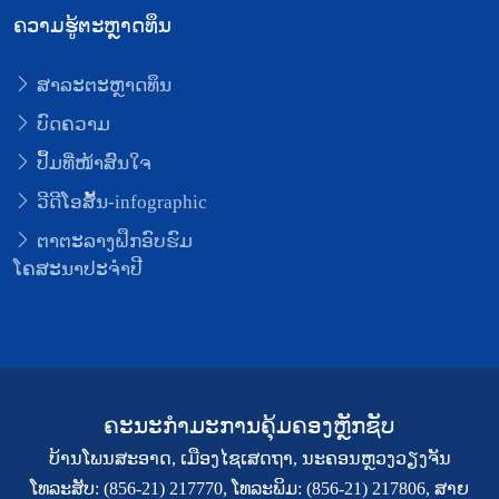
ຄວາມຮູ້ຕະຫຼາດທຶນ
ສາລະຕະຫຼາດທຶນ
ບົດຄວາມ
ປຶ້ມທີ່ໜ້າສົນໃຈ
ວີດີໂອສັ້ນ-infographic
ຕາຕະລາງຝຶກອົບຮົມ
ໂຄສະນາປະຈຳປີ
ຄະນະກຳມະການຄຸ້ມຄອງຫຼັກຊັບ
ບ້ານໂພນສະອາດ, ເມືອງໄຊເສດຖາ, ນະຄອນຫຼວງວຽງຈັນ
ໂທລະສັບ: (856-21) 217770, ໂທລະພິມ: (856-21) 217806, ສາຍ