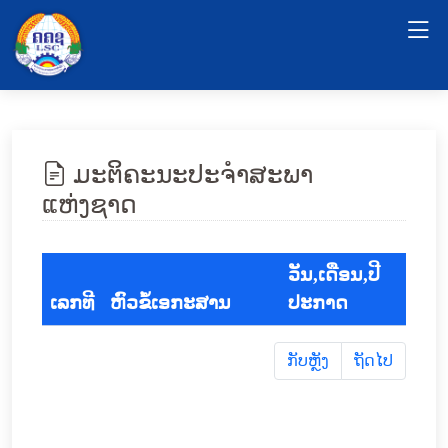
ມະຕິຄະນະປະຈຳສະພາ
ແຫ່ງຊາດ
ວັນ,ເດືອນ,ປີ
ເລກທີ
ຫົວຂໍ້ເອກະສານ
ປະກາດ
ກັບຫຼັງ
ຖັດໄປ