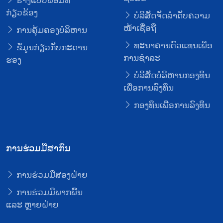
ຮ່າງແບບຟອມທີ່
ກ່ຽວຂ້ອງ
ບໍລິສັດຈັດລໍາດັບຄວາມ
ໜ້າເຊື່ອຖື
ການຄຸ້ມຄອງບໍລິຫານ
ທະນາຄານຕົວແທນເພື່ອ
ຂໍ້ມູນກ່ຽວກັບກະດານ
ການຊໍາລະ
ຮອງ
ບໍລິສັດບໍລິຫານກອງທຶນ
ເພື່ອການລົງທຶນ
ກອງທຶນເພື່ອການລົງທຶນ
ການຮ່ວມມືສາກົນ
ການຮ່ວມມືສອງຝ່າຍ
ການຮ່ວມມືພາກພື້ນ
ແລະ ຫຼາຍຝ່າຍ