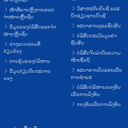
ວິສາຫະກິດບັນຊີ ແລະ
ໜ້າທີ່ພາຍຫຼັງການອອກ
ນັກຊ່ຽວຊານບັນຊີ
ຈໍາໜ່າຍຫຼັໍກຊັບ
ທະນາຄານດູແລຊັບສິນ
ຂໍ້ມູນຂອງບໍລິສັດອອກຈໍາ
ໜ່າຍຫຼັກຊັບ
ບໍລິສັດປະເມີນມູນຄ່າ
ຊັບສິນ
ຮ່າງແບບຟອມທີ່
ກ່ຽວຂ້ອງ
ບໍລິສັດຈັດລໍາດັບຄວາມ
ໜ້າເຊື່ອຖື
ການຄຸ້ມຄອງບໍລິຫານ
ທະນາຄານຕົວແທນເພື່ອ
ຂໍ້ມູນກ່ຽວກັບກະດານ
ການຊໍາລະ
ຮອງ
ບໍລິສັດບໍລິຫານກອງທຶນ
ເພື່ອການລົງທຶນ
ກອງທຶນເພື່ອການລົງທຶນ