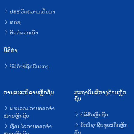
ປະຫວັດຄວາມເປັນມາ
ຄຄຊ
ຕິດຕໍ່ພວກເຮົາ
ນິຕິກໍາ
ນິຕິກໍາທີ່ຖືກຮັບຮອງ
ການສະເໜີຂາຍຫຼັກຊັບ
ສະຖາບັນສື່ກາງດ້ານຫຼັກ
ຊັບ
ພາບລວມການອອກຈໍາ
ບໍລິສັດຫຼັກຊັບ
ໜ່າຍຫຼັກຊັບ
ນັກວິຊາຊີບທຸລະກິດຫຼັກ
ເງື່ອນໄຂການອອກຈໍາ
ຊັບ
ໜ່າຍຫຼັກຊັບ