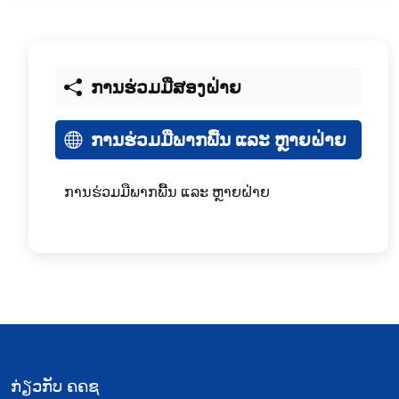
ການຮ່ວມມືສອງຝ່າຍ
ການຮ່ວມມືພາກພື້ນ ແລະ ຫຼາຍຝ່າຍ
ການຮ່ວມມືພາກພື້ນ ແລະ ຫຼາຍຝ່າຍ
ກ່ຽວກັບ ຄຄຊ