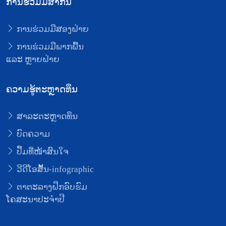
ການຮ່ວມມືສາກົນ
ການຮ່ວມມືສອງຝ່າຍ
ການຮ່ວມມືພາກພື້ນ
ແລະ ຫຼາຍຝ່າຍ
ຄວາມຮູ້ຕະຫຼາດທຶນ
ສາລະຕະຫຼາດທຶນ
ບົດຄວາມ
ປຶ້ມທີ່ໜ້າສົນໃຈ
ວີດີໂອສັ້ນ-infographic
ຕາຕະລາງຝຶກອົບຮົມ
ໂຄສະນາປະຈຳປີ