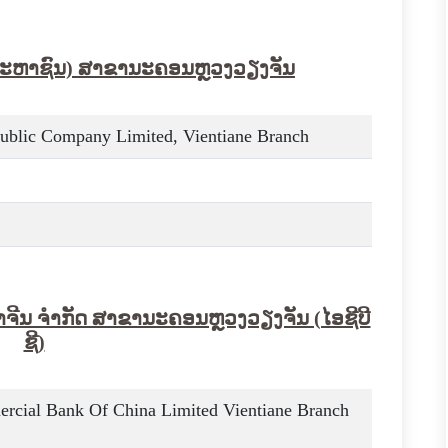
(ມະຫາຊົນ) ສາຂານະຄອນຫຼວງວຽງຈັນ
blic Company Limited, Vientiane Branch
ີນ ຈຳກັດ ສາຂານະຄອນຫຼວງວຽງຈັນ (ໄອຊີບີ
ຊີ)
ercial Bank Of China Limited Vientiane Branch