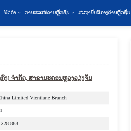
ນິຕິກໍາ
ການສະເໜີຂາຍຫຼັກຊັບ
ສະຖາບັນສື່ກາງດ້ານຫຼັກຊັບ
ກົງ) ຈຳກັດ, ສາຂານະຄອນຫຼວງວຽງຈັນ
hina Limited Vientiane Branch
4
 228 888