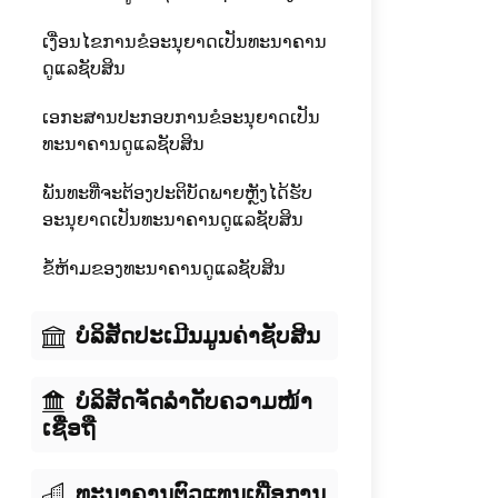
ເງື່ອນໄຂການຂໍອະນຸຍາດເປັນທະນາຄານ
ດູແລຊັບສິນ
ເອກະສານປະກອບການຂໍອະນຸຍາດເປັນ
ທະນາຄານດູແລຊັບສິນ
ພັນທະທີ່ຈະຕ້ອງປະຕິບັດພາຍຫຼັງໄດ້ຮັບ
ອະນຸຍາດເປັນທະນາຄານດູແລຊັບສິນ
ຂໍ້ຫ້າມຂອງທະນາຄານດູແລຊັບສິນ
ບໍລິສັດປະເມີນມູນຄ່າຊັບສິນ
ບໍລິສັດຈັດລໍາດັບຄວາມໜ້າ
ເຊື່ອຖື
ທະນາຄານຕົວແທນເພື່ອການ