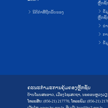
ຫຼັໍກຊັ
ຂໍ້
ນິຕິກໍາທີ່ຖືກຮັບຮອງ
ຫຼັກຊັ
ຮ່າ
ການ
ຂໍ້
ຄະນະກຳມະການຄຸ້ມຄອງຫຼັກຊັບ
ບ້ານໂພນສະອາດ, ເມືອງໄຊເສດຖາ, ນະຄອນຫຼວງວຽ
ໂທລະສັບ: (856-21) 217770, ໂທລະພິມ: (856-21) 21
ເວັບໄຊ: www.lsc.gov.la, ອີເມວ໌: lsco@lsc2.gov.la