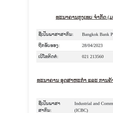
ທະນາຄານກຸງເທບ ຈໍາກັດ 
ຊື່ເປັນພາສາສາກົນ:
Bangkok Bank Pu
ຖືກຮັບຮອງ:
28/04/2023
ເບີໂທຕິດຕໍ່:
021 213560
ທະນາຄານ ອຸດສາຫະກຳ ແລະ ການຄ້າຈ
ຊື່ເປັນພາສາ
Industrial and Comm
ສາກົນ:
(ICBC)