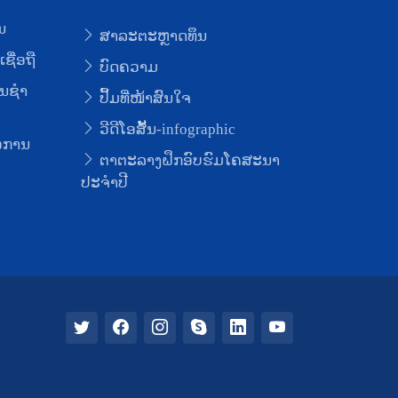
ນ
ສາລະຕະຫຼາດທຶນ
ຊື່ອຖື
ບົດຄວາມ
ນຊໍາ
ປຶ້ມທີ່ໜ້າສົນໃຈ
ວີດີໂອສັ້ນ-infographic
່ອການ
ຕາຕະລາງຝຶກອົບຮົມໂຄສະນາ
ປະຈຳປີ