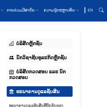
ການຮ່ວມມືສາກົນ
ຄວາມຮູ້ຕະຫຼາດທຶນ
EN
ບໍລິສັດຫຼັກຊັບ
ນັກວິຊາຊີບທຸລະກິດຫຼັກຊັບ
ບໍລິສັດກວດສອບ ແລະ ນັກ
ກວດສອບ
ທະນາຄານດູແລຊັບສິນ
ທະນາຄານດູແລຊັບສິນທີ່ຖືກຮັບຮອງ