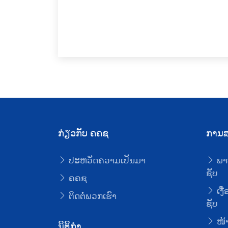
ກ່ຽວກັບ ຄຄຊ
ການສ
ປະຫວັດຄວາມເປັນມາ
ພາ
ຊັບ
ຄຄຊ
ເງື
ຕິດຕໍ່ພວກເຮົາ
ຊັບ
ໜ້າ
ນິຕິກໍາ