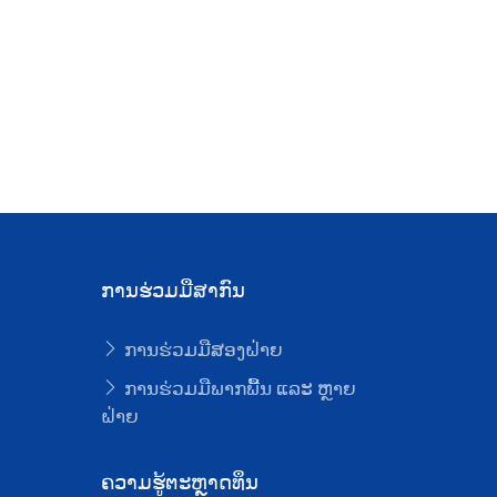
ການຮ່ວມມືສາກົນ
ການຮ່ວມມືສອງຝ່າຍ
ບ
ການຮ່ວມມືພາກພື້ນ ແລະ ຫຼາຍ
ຝ່າຍ
ຄວາມຮູ້ຕະຫຼາດທຶນ