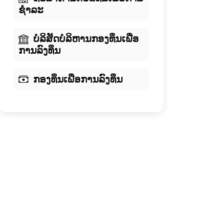
ຊໍາລະ
ບໍລິສັດບໍລິຫານກອງທຶນເພື່ອ
ການລົງທຶນ
ກອງທຶນເພື່ອການລົງທຶນ