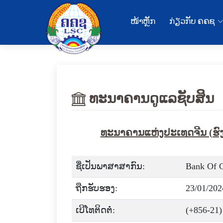
ໜ້າຫຼັກ
ກ່ຽວກັບ ຄຄຊ
ທະນາຄານດູແລຊັບສິນ
ທະນາຄານແຫ່ງປະເທດຈີນ (ຮົງ
ຊື່ເປັນພາສາສາກົນ:
Bank Of C
ຖືກຮັບຮອງ:
23/01/202
ເບີໂທຕິດຕໍ່:
(+856-21)