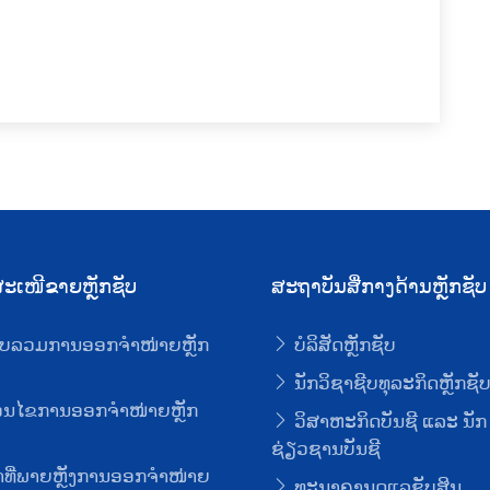
ະເໜີຂາຍຫຼັກຊັບ
ສະຖາບັນສື່ກາງດ້ານຫຼັກຊັບ
ບລວມການອອກຈໍາໜ່າຍຫຼັກ
ບໍລິສັດຫຼັກຊັບ
ນັກວິຊາຊີບທຸລະກິດຫຼັກຊັ
່ອນໄຂການອອກຈໍາໜ່າຍຫຼັກ
ວິສາຫະກິດບັນຊີ ແລະ ນັກ
ຊ່ຽວຊານບັນຊີ
ທີ່ພາຍຫຼັງການອອກຈໍາໜ່າຍ
ທະນາຄານດູແລຊັບສິນ