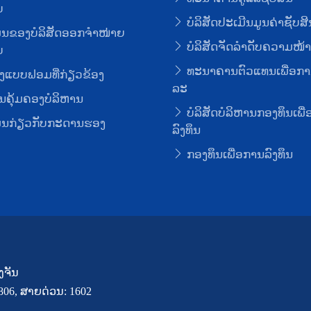
ບ
ບໍລິສັດປະເມີນມູນຄ່າຊັບສິ
ມູນຂອງບໍລິສັດອອກຈໍາໜ່າຍ
ບໍລິສັດຈັດລໍາດັບຄວາມໜ້າເ
ບ
ທະນາຄານຕົວແທນເພື່ອກາ
ງແບບຟອມທີ່ກ່ຽວຂ້ອງ
ລະ
ຄຸ້ມຄອງບໍລິຫານ
ບໍລິສັດບໍລິຫານກອງທຶນເພື
ມູນກ່ຽວກັບກະດານຮອງ
ລົງທຶນ
ກອງທຶນເພື່ອການລົງທຶນ
ງຈັນ
7806, ສາຍດ່ວນ: 1602