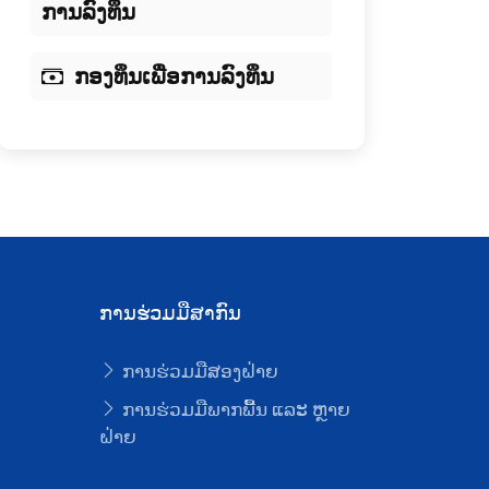
ການລົງທຶນ
ກອງທຶນເພື່ອການລົງທຶນ
ການຮ່ວມມືສາກົນ
ການຮ່ວມມືສອງຝ່າຍ
ບ
ການຮ່ວມມືພາກພື້ນ ແລະ ຫຼາຍ
ຝ່າຍ