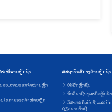
ະເໜີຂາຍຫຼັກຊັບ
ສະຖາບັນສື່ກາງດ້ານຫຼັກຊັບ
ບລວມການອອກຈໍາໜ່າຍຫຼັກ
ບໍລິສັດຫຼັກຊັບ
ນັກວິຊາຊີບທຸລະກິດຫຼັກຊັ
່ອນໄຂການອອກຈໍາໜ່າຍຫຼັກ
ວິສາຫະກິດບັນຊີ ແລະ ນັກ
ຊ່ຽວຊານບັນຊີ