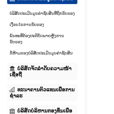
ບໍລິສັດປະເມີນມູນຄ່າຊັບສິນທີ່ຖືກຮັບຮອງ
ເງື່ອນໄຂການຮັບຮອງ
ພັນທະທີ່ຕ້ອງປະຕິບັດພາຍຫຼັງການ
ຮັບຮອງ
ຂໍ້ຫ້າມຂອງບໍລິສັດປະເມີນມູນຄ່າຊັບສິນ
ບໍລິສັດຈັດລໍາດັບຄວາມໜ້າ
ເຊື່ອຖື
ທະນາຄານຕົວແທນເພື່ອການ
ຊໍາລະ
ບໍລິສັດບໍລິຫານກອງທຶນເພື່ອ