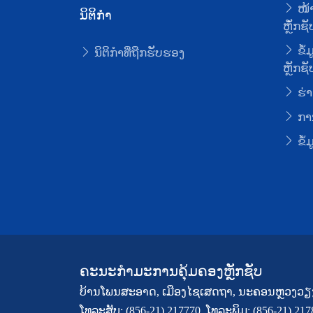
ໜ້າ
ນິຕິກໍາ
ຫຼັໍກຊັ
ຂໍ້
ນິຕິກໍາທີ່ຖືກຮັບຮອງ
ຫຼັກຊັ
ຮ່າ
ການ
ຂໍ້
ຄະນະກຳມະການຄຸ້ມຄອງຫຼັກຊັບ
ບ້ານໂພນສະອາດ, ເມືອງໄຊເສດຖາ, ນະຄອນຫຼວງວຽ
ໂທລະສັບ: (856-21) 217770, ໂທລະພິມ: (856-21) 21