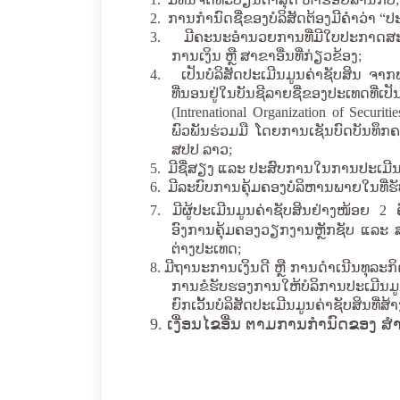
2.
ການກໍານົດຊື່ຂອງບໍລິສັດຕ້ອງມີຄໍາວ່າ
“
ປະ
3.
ມີຄະນະອໍານວຍການທີ່ມີໃບປະກາດສະນ
ການເງິນ ຫຼື ສາຂາອື່ນທີ່ກ່ຽວຂ້ອງ;
4.
ເປັນບໍລິສັດປະເມີນມູນຄ່າຊັບສິນ ຈາ
ທີ່ນອນຢູ່ໃນບັນຊີລາຍຊື່ຂອງປະເທດທີ
(Intrenational Organization of Securi
ພົວພັນຮ່ວມມື ໂດຍການເຊັນບົດບັນທຶກ
ສປປ ລາວ;
5.
ມີຊື່ສຽງ ແລະ ປະສົບການໃນການ
ປະເມີນ
6.
ມີລະບົບການຄຸ້ມຄອງບໍລິຫານພາຍໃນທີ່ຮ
7.
ມີຜູ້ປະເມີນມູນຄ່າຊັບສິນຢ່າງໜ້ອຍ
2
ອົງການຄຸ້ມຄອງວຽກງານຫຼັກຊັບ ແລະ ສ
ຕ່າງປະເທດ
;
8.
ມີຖານະການເງິນດີ ຫຼື ການດໍາເນີນທຸລະກິ
ການຂໍຮັບຮອງການໃຫ້ບໍລິການປະເມີນມູນ
ຍົກເວັ້ນບໍລິສັດປະເມີນມູນຄ່າຊັບສິນທີ່ສ້າງ
9. ເງື່ອນໄຂອື່ນ ຕາມການກໍານົດຂອງ ສ