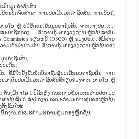
ເມີນມູນຄ່າຊັບສິນ
”
;
ີຍະບັດຈົບສາຂາ ການປະເມີນມູນຄ່າຊັບສິນ, ການບັນຊີ,
ກພາຍໃນ ຫຼື ບໍລິສັດປະເມີນມູນຄ່າຊັບສິນ ຈາກຕ່າງປະ ເທດ
່ເປັນສະມາຊິກຂອງ ອົງການຄຸ້ມຄອງວຽກງານຫຼັກຊັບສາກົນ
ties Commission
ຂຽນຫຍໍ້
IOSCO)
ຫຼື ຂອງປະເທດທີ່ມີສາຍ
ຄວາມເຂົ້າໃຈຮ່ວມກັບ ອົງການຄຸ້ມຄອງວຽກງານຫຼັກຊັບຂອງ
ມູນຄ່າຊັບສິນ
;
ັບປະກັນ;
ຄົນ ທີ່ມີໃບຢັ້ງຢືນນັກວິຊາຊີບຜູ້ປະເມີນມູນຄ່າຊັບສິນ ຈາກ
ະມາຄົມປະເມີນມູນຄ່າຊັບສິນທີ່ກ່ຽວຂ້ອງຈາກ ພາຍໃນ ຫຼື
ດ ຕ້ອງມີກໍາໄລ
1
ປີຄືນຫຼັງ ກ່ອນການຍື່ນເອກະສານປະກອບ
ຄ່າຊັບສິນຕໍ່ ສໍານັກງານຄະນະກໍາມະການຄຸ້ມຄອງຫຼັກຊັບ
ຕັ້ງຂຶ້ນໃໝ່;
ໍານັກງານຄະນະກໍາມະການຄຸ້ມຄອງຫຼັກຊັບ.