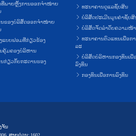
ທີ່ພາຍຫຼັງການອອກຈໍາໜ່າຍ
ທະນາຄານດູແລຊັບສິນ
ບ
ບໍລິສັດປະເມີນມູນຄ່າຊັບສິ
ມູນຂອງບໍລິສັດອອກຈໍາໜ່າຍ
ບໍລິສັດຈັດລໍາດັບຄວາມໜ້າເ
ບ
ທະນາຄານຕົວແທນເພື່ອກາ
ງແບບຟອມທີ່ກ່ຽວຂ້ອງ
ລະ
ຄຸ້ມຄອງບໍລິຫານ
ບໍລິສັດບໍລິຫານກອງທຶນເພື
ມູນກ່ຽວກັບກະດານຮອງ
ລົງທຶນ
ກອງທຶນເພື່ອການລົງທຶນ
ງຈັນ
7806, ສາຍດ່ວນ: 1602