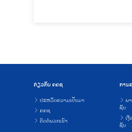
ກ່ຽວກັບ ຄຄຊ
ການສ
ປະຫວັດຄວາມເປັນມາ
ພາ
ຊັບ
ຄຄຊ
ເງື
ຕິດຕໍ່ພວກເຮົາ
ຊັບ