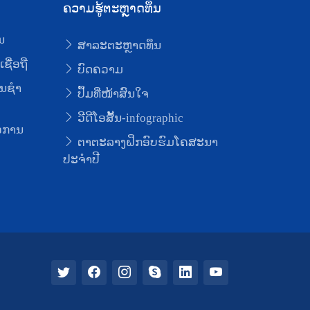
ຄວາມຮູ້ຕະຫຼາດທຶນ
ນ
ສາລະຕະຫຼາດທຶນ
ຊື່ອຖື
ບົດຄວາມ
ນຊໍາ
ປຶ້ມທີ່ໜ້າສົນໃຈ
ວີດີໂອສັ້ນ-infographic
່ອການ
ຕາຕະລາງຝຶກອົບຮົມໂຄສະນາ
ປະຈຳປີ