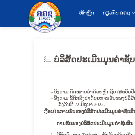
ໜ້າຫຼັກ
ກ່ຽວກັບ ຄຄຊ
ບໍລິສັດປະເມີນມູນຄ່າຊັ
-
ອີງຕາມ
ກົດໝາຍວ່າດ້ວຍຫຼັກຊັບ (ສະບັບປັ
-
ອີງຕາມ ຂໍ້ຕົກລົງວ່າດ້ວຍການຮັບຮອງບໍລິສ
ລົງວັນທີ 22 ມິຖຸນາ 2022.
ເງື່ອນໄຂການຮັບຮອງບໍລິສັດ
ປະເມີນມູນຄ່າຊັບສິ
-
ການຮັບຮອງບໍລິສັດ
ປະເມີນມູນຄ່າຊັບສິນ
1.
ມີທຶນຈົດທະບຽນຕໍ່າສຸດ ຫ້າຮ້ອຍລ້ານກີບ
;