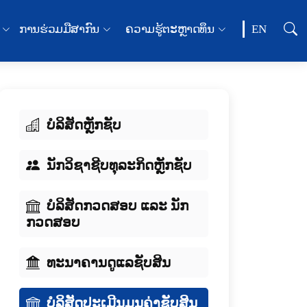
ການຮ່ວມມືສາກົນ
ຄວາມຮູ້ຕະຫຼາດທຶນ
EN
ບໍລິສັດຫຼັກຊັບ
ນັກວິຊາຊີບທຸລະກິດຫຼັກຊັບ
ບໍລິສັດກວດສອບ ແລະ ນັກ
ກວດສອບ
ທະນາຄານດູແລຊັບສິນ
ບໍລິສັດປະເມີນມູນຄ່າຊັບສິນ