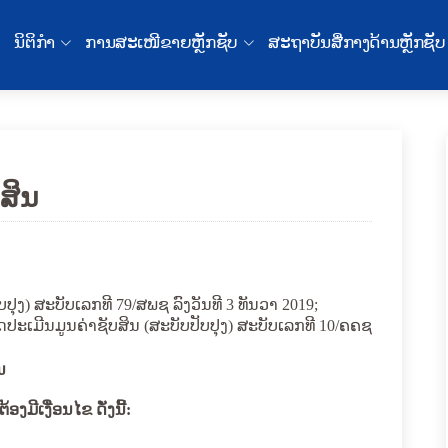
ນິຕິກໍາ
ການສະເໜີຂາຍຫຼັກຊັບ
ສະຖາບັນສື່ກາງດ້ານຫຼັກຊັບ
ບສິນ
ບປຸງ)
ສະບັບເລກທີ
79
/ສພຊ ລົງ​ວັນ​ທີ
3
ທັນວາ 201
9
;
ັດປະເມີນມູນຄ່າຊັບສິນ (ສະບັບປັບປຸງ) ສະບັບເລກທີ 10/ຄຄຊ
ນ
ຕ້ອງມີເງື່ອນໄຂ ດັ່ງນີ້: