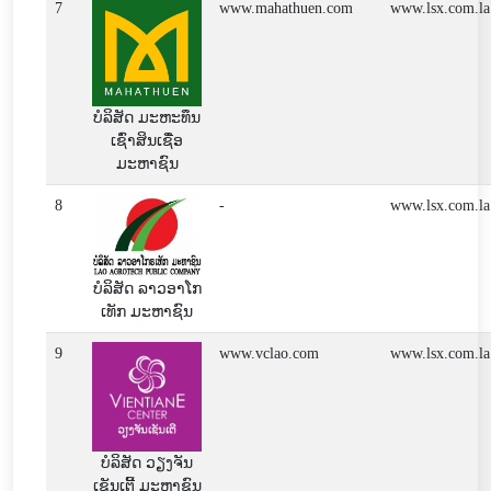
7
www.mahathuen.com
www.lsx.com.la
ບໍລິສັດ ມະຫະທຶນ
ເຊົ່າສິນເຊື່ອ
ມະຫາຊົນ
8
-
www.lsx.com.la
ບໍລິສັດ ລາວອາໂກ
ເທັກ ມະຫາຊົນ
9
www.vclao.com
www.lsx.com.la
ບໍລິສັດ ວຽງຈັນ
ເຊັນເຕີ້ ມະຫາຊົນ