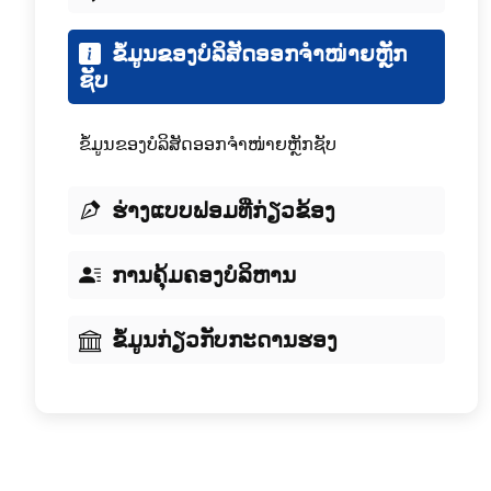
ຂໍ້ມູນຂອງບໍລິສັດອອກຈໍາໜ່າຍຫຼັກ
ຊັບ
ຂໍ້ມູນຂອງບໍລິສັດອອກຈໍາໜ່າຍຫຼັກຊັບ
ຮ່າງແບບຟອມທີ່ກ່ຽວຂ້ອງ
ການຄຸ້ມຄອງບໍລິຫານ
ຂໍ້ມູນກ່ຽວກັບກະດານຮອງ