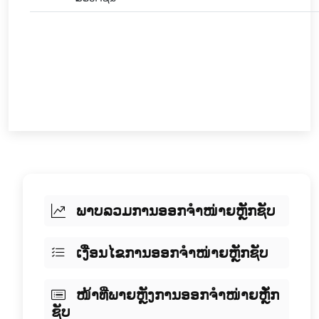
ພາບລວມການອອກຈໍາໜ່າຍຫຼັກຊັບ
ເງື່ອນໄຂການອອກຈໍາໜ່າຍຫຼັກຊັບ
ໜ້າທີ່ພາຍຫຼັງການອອກຈໍາໜ່າຍຫຼັໍກ
ຊັບ