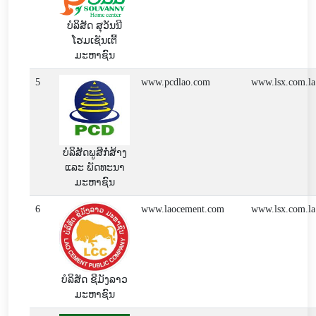
ບໍລິສັດ ສຸວັນນີ
ໂຮມເຊັນເຕີ້
ມະຫາຊົນ
5
www.pcdlao.com
www.lsx.com.la
ບໍລິສັດພູສີກໍ່ສ້າງ
ແລະ ພັດທະນາ
ມະຫາຊົນ
6
www.laocement.com
www.lsx.com.la
ບໍລິສັດ ຊີມັງລາວ
ມະຫາຊົນ