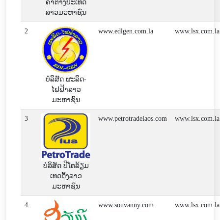
ຄ້າຕ່າງປະເທດ
ລາວມະຫາຊົນ
2
www.edlgen.com.la
www.lsx.com.la
ບໍລິສັດ ຜະລິດ-
ໄຟຟ້າລາວ
ມະຫາຊົນ
3
www.petrotradelaos.com
www.lsx.com.la
ບໍລິສັດ ປີໂຕລ້ຽມ
ເທດດິ້ງລາວ
ມະຫາຊົນ
4
www.souvanny.com
www.lsx.com.la