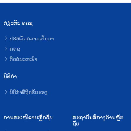
ກ່ຽວກັບ ຄຄຊ
ປະຫວັດຄວາມເປັນມາ
ຄຄຊ
ຕິດຕໍ່ພວກເຮົາ
ນິຕິກໍາ
ນິຕິກໍາທີ່ຖືກຮັບຮອງ
ການສະເໜີຂາຍຫຼັກຊັບ
ສະຖາບັນສື່ກາງດ້ານຫຼັກ
ຊັບ