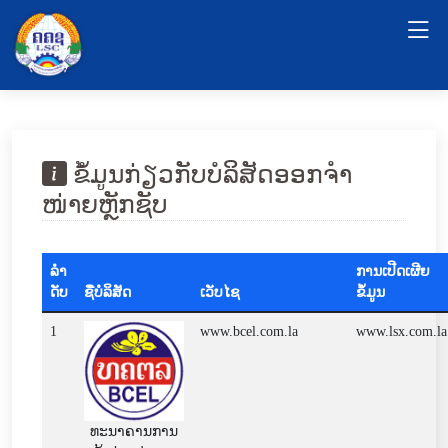
ຂໍ້ມູນກ່ຽວກັບບໍລິສັດອອກຈໍາ
ໜ່າຍຫຼັກຊັບ
ລໍາ
ການເປີດເຜີຍ
ດັບ
ຊື່ບໍລິສັດ
ເວັບໄຊ
ຂໍ້ມູນ
1
www.bcel.com.la
www.lsx.com.la
ທະນາຄານການ