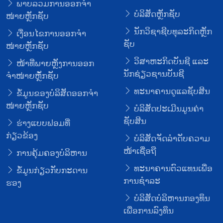
ພາບລວມການອອກຈໍາ
ບໍລິສັດຫຼັກຊັບ
ໜ່າຍຫຼັກຊັບ
ນັກວິຊາຊີບທຸລະກິດຫຼັກ
ເງື່ອນໄຂການອອກຈໍາ
ຊັບ
ໜ່າຍຫຼັກຊັບ
ວິສາຫະກິດບັນຊີ ແລະ
ໜ້າທີ່ພາຍຫຼັງການອອກ
ນັກຊ່ຽວຊານບັນຊີ
ຈໍາໜ່າຍຫຼັໍກຊັບ
ທະນາຄານດູແລຊັບສິນ
ຂໍ້ມູນຂອງບໍລິສັດອອກຈໍາ
ໜ່າຍຫຼັກຊັບ
ບໍລິສັດປະເມີນມູນຄ່າ
ຊັບສິນ
ຮ່າງແບບຟອມທີ່
ກ່ຽວຂ້ອງ
ບໍລິສັດຈັດລໍາດັບຄວາມ
ໜ້າເຊື່ອຖື
ການຄຸ້ມຄອງບໍລິຫານ
ທະນາຄານຕົວແທນເພື່ອ
ຂໍ້ມູນກ່ຽວກັບກະດານ
ການຊໍາລະ
ຮອງ
ບໍລິສັດບໍລິຫານກອງທຶນ
ເພື່ອການລົງທຶນ