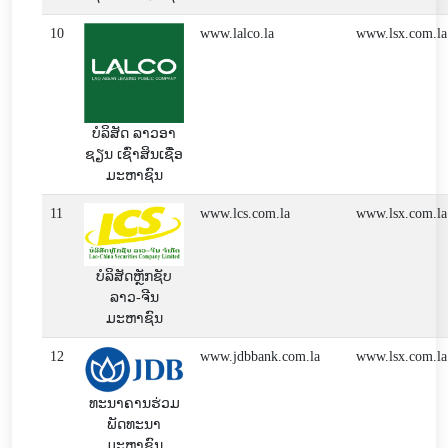
10
www.lalco.la
www.lsx.com.la
ບໍລິສັດ ລາວອາ
ຊຽນ ເຊົ່າສິນເຊື່ອ
ມະຫາຊົນ
11
www.lcs.com.la
www.lsx.com.la
ບໍລິສັດຫຼັກຊັບ
ລາວ-ຈີນ
ມະຫາຊົນ
12
www.jdbbank.com.la
www.lsx.com.la
ທະນາຄານຮ່ວມ
ພັດທະນາ
ມະຫາຊົນ