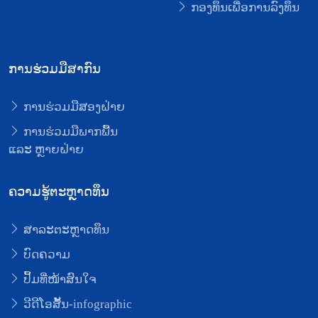
ກອງທຶນເພື່ອການລົງທຶນ
ການຮ່ວມມືສາກົນ
ການຮ່ວມມືສອງຝ່າຍ
ການຮ່ວມມືພາກພື້ນ
ແລະ ຫຼາຍຝ່າຍ
ຄວາມຮູ້ຕະຫຼາດທຶນ
ສາລະຕະຫຼາດທຶນ
ບົດຄວາມ
ປຶ້ມທີ່ໜ້າສົນໃຈ
ວີດີໂອສັ້ນ-infographic