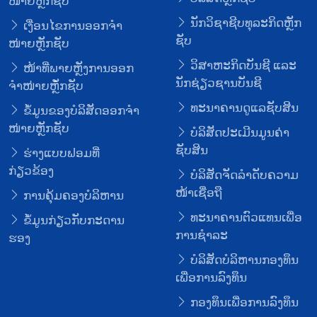
ໜ່າຍຫຼັກຊັບ
ນັກວິຊາຊີບທຸລະກິດຫຼັກ
ເງື່ອນໄຂການອອກຈໍາ
ຊັບ
ໜ່າຍຫຼັກຊັບ
ວິສາຫະກິດບັນຊີ ແລະ
ໜ້າທີ່ພາຍຫຼັງການອອກ
ນັກຊ່ຽວຊານບັນຊີ
ຈໍາໜ່າຍຫຼັໍກຊັບ
ທະນາຄານດູແລຊັບສິນ
ຂໍ້ມູນຂອງບໍລິສັດອອກຈໍາ
ໜ່າຍຫຼັກຊັບ
ບໍລິສັດປະເມີນມູນຄ່າ
ຊັບສິນ
ຮ່າງແບບຟອມທີ່
ກ່ຽວຂ້ອງ
ບໍລິສັດຈັດລໍາດັບຄວາມ
ໜ້າເຊື່ອຖື
ການຄຸ້ມຄອງບໍລິຫານ
ທະນາຄານຕົວແທນເພື່ອ
ຂໍ້ມູນກ່ຽວກັບກະດານ
ການຊໍາລະ
ຮອງ
ບໍລິສັດບໍລິຫານກອງທຶນ
ເພື່ອການລົງທຶນ
ກອງທຶນເພື່ອການລົງທຶນ