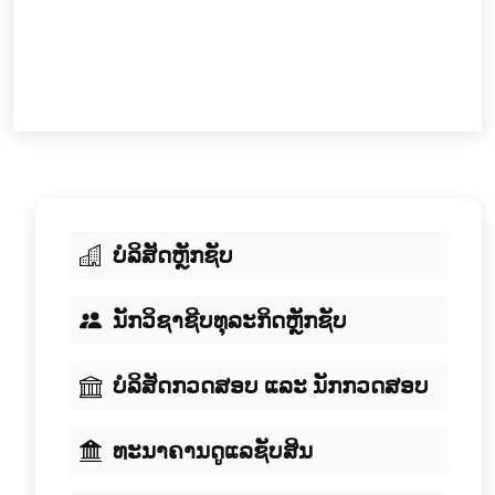
ບໍລິສັດຫຼັກຊັບ
ນັກວິຊາຊີບທຸລະກິດຫຼັກຊັບ
ບໍລິສັດກວດສອບ ແລະ ນັກກວດສອບ
ທະນາຄານດູແລຊັບສິນ