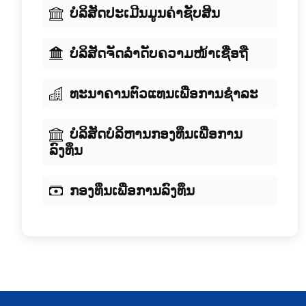
ບໍລິສັດປະເມີນມູນຄ່າຊັບສິນ
ບໍລິສັດຈັດລໍາດັບຄວາມໜ້າເຊື່ອຖື
ທະນາຄານຕົວແທນເພື່ອການຊໍາລະ
ບໍລິສັດບໍລິຫານກອງທຶນເພື່ອການ
ລົງທຶນ
ກອງທຶນເພື່ອການລົງທຶນ