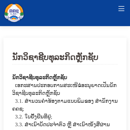
ນັກວິຊາຊີບທຸລະກິດຫຼັກຊັບ
ນັກວິຊາຊີບທຸລະກິດຫຼັກຊັບ
ເອກະສານປະກອບການສະເໜີຂໍອະນຸຍາດເປັນນັກ
ວິຊາຊີບທຸລະກິດຫຼັກຊັບ
3.1. ສໍານວນຄໍາຮ້ອງຕາມແບບພິມຂອງ ສໍານັກງານ
ຄຄຊ;
3.2. ໃບຢັ້ງຢືນທີ່ຢູ່;
3.3. ສໍາເນົາບັດປະຈໍາຕົວ ຫຼື ສໍາເນົາໜັງສືຜ່ານ