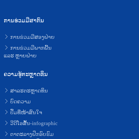
ການຮ່ວມມືສາກົນ
ການຮ່ວມມືສອງຝ່າຍ
ການຮ່ວມມືພາກພື້ນ
ແລະ ຫຼາຍຝ່າຍ
ຄວາມຮູ້ຕະຫຼາດທຶນ
ສາລະຕະຫຼາດທຶນ
ບົດຄວາມ
ປຶ້ມທີ່ໜ້າສົນໃຈ
ວີດີໂອສັ້ນ-infographic
ຕາຕະລາງຝຶກອົບຮົມ