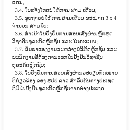
ແດນ;
3.4. ໃບແຈ້ງໂທດບໍ່ໃຫ້ກາຍ ສາມ ເດືອນ;
3.5. ຮູບຖ່າຍບໍ່ໃຫ້ກາຍສາມເດືອນ ຂະໜາດ 3 x 4
ຈໍານວນ ສາມໃບ;
3.6. ສໍາເນົາໃບຢັ້ງຢືນການສອບເສັງຜ່ານຫຼັກສູດ
ວິຊາຊີບທຸລະກິດຫຼັກຊັບ ແລະ ໃບຄະແນນ;
3.7. ສັນຍາແຮງງານລະຫວ່າງບໍລິສັດຫຼັກຊັບ ແລະ
ພະນັກງານທີ່ຕ້ອງການອອກໃບຢັ້ງຢືນວິຊາຊີບ
ທຸລະກິດຫຼັກຊັບ;
3.8. ໃບຢັ້ງຢືນການສອບເສັງຜ່ານລະບຽບກົດໝາຍ
ທີ່ກ່ຽວຂ້ອງ ຂອງ ສປປ ລາວ ສໍາລັບຄົນຕ່າງປະເທດ
ທີ່ມີໃບຢັ້ງຢືນທຸລະກິດຫຼັກຊັບຈາກຕ່າງປະເທດ.