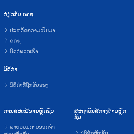
ກ່ຽວກັບ ຄຄຊ
ປະຫວັດຄວາມເປັນມາ
ຄຄຊ
ຕິດຕໍ່ພວກເຮົາ
ນິຕິກໍາ
ນິຕິກໍາທີ່ຖືກຮັບຮອງ
ການສະເໜີຂາຍຫຼັກຊັບ
ສະຖາບັນສື່ກາງດ້ານຫຼັກ
ຊັບ
ພາບລວມການອອກຈໍາ
ບໍລິສັດຫຼັກຊັບ