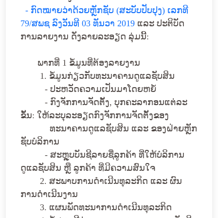
- ກົດໝາຍວ່າດ້ວຍຫຼັກຊັບ (ສະບັບປັບປຸງ) ເລກທີ
79/ສພຊ ລົງວັນທີ 03 ທັນວາ 2019
ແລະ ປະຕິບັດ
ການລາຍງານ ດັ່ງລາຍລະອຽດ ລຸ່ມນີ້:
ພາກທີ່ 1 ຂໍ້ມູນທີ່ຕ້ອງລາຍງານ
1. ຂໍ້ມູນກ່ຽວກັບທະນາຄານດູແລຊັບສິນ
- ປະຫວັດຄວາມເປັນມາໂດຍຫຍໍ້
- ກົງຈັກການຈັດຕັ້ງ, ບຸກຄະລາກອນແຕ່ລະ
ຂັ້ນ: ໃຫ້ລະບຸລະອຽດກົງຈັກການຈັດຕັ້ງຂອງ
ທະນາຄານດູແລຊັບສິນ ແລະ ຂອງຝ່າຍຫຼັກ
ຊັບບໍລິການ
- ສະຫຼຸບບັນຊີລາຍຊື່ລູກຄ້າ ທີ່ໃຫ້ບໍລິການ
ດູແລຊັບສິນ ຫຼື ລູກຄ້າ ທີ່ມີຄວາມສົນໃຈ
2. ສະພາບການດໍາເນີນທຸລະກິດ ແລະ ຜົນ
ການດໍາເນີນງານ
3. ແຜນພັດທະນາການດໍາເນີນທຸລະກິດ