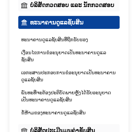
ບໍລິສັດກວດສອບ ແລະ ນັກກວດສອບ
ທະນາຄານດູແລຊັບສິນ
ທະນາຄານດູແລຊັບສິນທີ່ຖືກຮັບຮອງ
ເງື່ອນໄຂການຂໍອະນຸຍາດເປັນທະນາຄານດູແລ
ຊັບສິນ
ເອກະສານປະກອບການຂໍອະນຸຍາດເປັນທະນາຄານ
ດູແລຊັບສິນ
ພັນທະທີ່ຈະຕ້ອງປະຕິບັດພາຍຫຼັງໄດ້ຮັບອະນຸຍາດ
ເປັນທະນາຄານດູແລຊັບສິນ
ຂໍ້ຫ້າມຂອງທະນາຄານດູແລຊັບສິນ
ບໍລິສັດປະເມີນມູນຄ່າຊັບສິນ