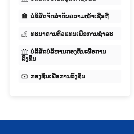
ບໍລິສັດຈັດລໍາດັບຄວາມໜ້າເຊື່ອຖື
ທະນາຄານຕົວແທນເພື່ອການຊໍາລະ
ບໍລິສັດບໍລິຫານກອງທຶນເພື່ອການ
ລົງທຶນ
ກອງທຶນເພື່ອການລົງທຶນ