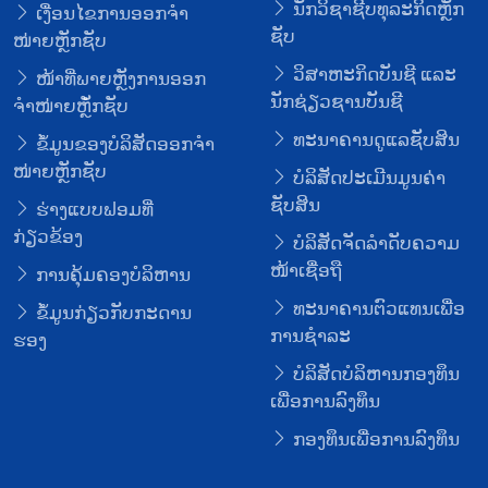
ນັກວິຊາຊີບທຸລະກິດຫຼັກ
ເງື່ອນໄຂການອອກຈໍາ
ຊັບ
ໜ່າຍຫຼັກຊັບ
ວິສາຫະກິດບັນຊີ ແລະ
ໜ້າທີ່ພາຍຫຼັງການອອກ
ນັກຊ່ຽວຊານບັນຊີ
ຈໍາໜ່າຍຫຼັໍກຊັບ
ທະນາຄານດູແລຊັບສິນ
ຂໍ້ມູນຂອງບໍລິສັດອອກຈໍາ
ໜ່າຍຫຼັກຊັບ
ບໍລິສັດປະເມີນມູນຄ່າ
ຊັບສິນ
ຮ່າງແບບຟອມທີ່
ກ່ຽວຂ້ອງ
ບໍລິສັດຈັດລໍາດັບຄວາມ
ໜ້າເຊື່ອຖື
ການຄຸ້ມຄອງບໍລິຫານ
ທະນາຄານຕົວແທນເພື່ອ
ຂໍ້ມູນກ່ຽວກັບກະດານ
ການຊໍາລະ
ຮອງ
ບໍລິສັດບໍລິຫານກອງທຶນ
ເພື່ອການລົງທຶນ
ກອງທຶນເພື່ອການລົງທຶນ