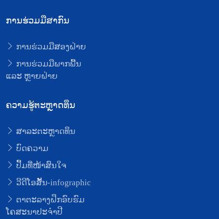
ການຮ່ວມມືສາກົນ
ການຮ່ວມມືສອງຝ່າຍ
ການຮ່ວມມືພາກພື້ນ
ແລະ ຫຼາຍຝ່າຍ
ຄວາມຮູ້ຕະຫຼາດທຶນ
ສາລະຕະຫຼາດທຶນ
ບົດຄວາມ
ປຶ້ມທີ່ໜ້າສົນໃຈ
ວີດີໂອສັ້ນ-infographic
ຕາຕະລາງຝຶກອົບຮົມ
ໂຄສະນາປະຈຳປີ