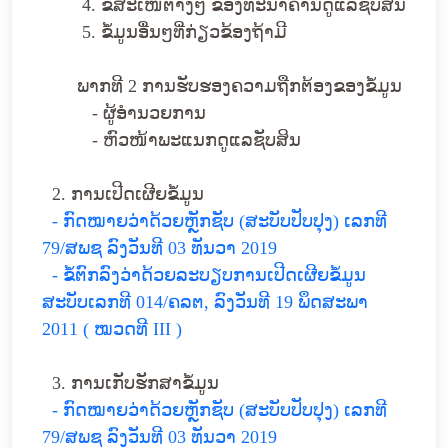
4. ຂໍ້ສະເໜີຕ່າງໆ ຂອງທະນາຄານດູແລຊັບສິນ
5. ຂໍ້ມູນອື່ນໆທີ່ກ່ຽວຂ້ອງຖ້າມີ
ພາກທີ 2 ການຮັບຮອງຄວາມຖືກຕ້ອງຂອງຂໍ້ມູນ
- ຜູ້ອໍານວຍການ
- ຫົວໜ້າພະແນກດູແລຊັບສິນ
2. ການເປີດເຜີຍຂໍ້ມູນ
- ກົດໝາຍວ່າດ້ວຍຫຼັກຊັບ (ສະບັບປັບປຸງ) ເລກທີ
79/ສພຊ ລົງວັນທີ 03 ທັນວາ 2019
- ຂໍ້ຕົກລົງວ່າດ້ວຍລະບຽບການເປີດເຜີຍຂໍ້ມູນ
ສະບັບເລກທີ 014/ຄລຕ, ລົງວັນທີ 19 ພຶດສະພາ
2011 ( ໝວດທີ III )
3. ການເກັບຮັກສາຂໍ້ມູນ
- ກົດໝາຍວ່າດ້ວຍຫຼັກຊັບ (ສະບັບປັບປຸງ) ເລກທີ
79/ສພຊ ລົງວັນທີ 03 ທັນວາ 2019