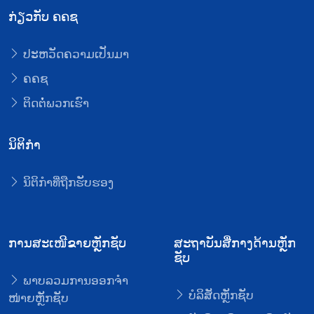
ກ່ຽວກັບ ຄຄຊ
ປະຫວັດຄວາມເປັນມາ
ຄຄຊ
ຕິດຕໍ່ພວກເຮົາ
ນິຕິກໍາ
ນິຕິກໍາທີ່ຖືກຮັບຮອງ
ການສະເໜີຂາຍຫຼັກຊັບ
ສະຖາບັນສື່ກາງດ້ານຫຼັກ
ຊັບ
ພາບລວມການອອກຈໍາ
ບໍລິສັດຫຼັກຊັບ
ໜ່າຍຫຼັກຊັບ