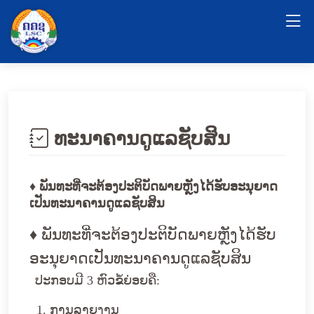
ທະນາຄານດູແລຊັບສິນ
♦ ພັນທະທີ່ຈະຕ້ອງປະຕິບັດພາຍຫຼັງໄດ້ຮັບອະນຸຍາດ
ເປັນທະນາຄານດູແລຊັບສິນ
♦ ພັນທະທີ່ຈະຕ້ອງປະຕິບັດພາຍຫຼັງໄດ້ຮັບ
ອະນຸຍາດເປັນທະນາຄານດູແລຊັບສິນ
ປະກອບມີ 3 ຫົວຂໍ້ຍ່ອຍຄື:
1. ການລາຍງານ