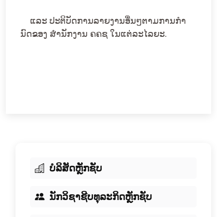
ແລະ ປະຕິບັດການລາຍງານອື່ນໆຕາມການກໍາ
ນົດຂອງ ສໍານັກງານ ຄຄຊ ໃນແຕ່ລະໄລຍະ.
ບໍລິສັດຫຼັກຊັບ
ນັກວິຊາຊີບທຸລະກິດຫຼັກຊັບ