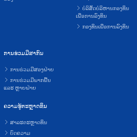
ບໍລິສັດບໍລິຫານກອງທຶນ
ເພື່ອການລົງທຶນ
ກອງທຶນເພື່ອການລົງທຶນ
ການຮ່ວມມືສາກົນ
ການຮ່ວມມືສອງຝ່າຍ
ການຮ່ວມມືພາກພື້ນ
ແລະ ຫຼາຍຝ່າຍ
ຄວາມຮູ້ຕະຫຼາດທຶນ
ສາລະຕະຫຼາດທຶນ
ບົດຄວາມ