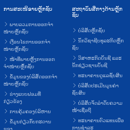
ການສະເໜີຂາຍຫຼັກຊັບ
ສະຖາບັນສື່ກາງດ້ານຫຼັກ
ຊັບ
ພາບລວມການອອກຈໍາ
ບໍລິສັດຫຼັກຊັບ
ໜ່າຍຫຼັກຊັບ
ນັກວິຊາຊີບທຸລະກິດຫຼັກ
ເງື່ອນໄຂການອອກຈໍາ
ຊັບ
ໜ່າຍຫຼັກຊັບ
ວິສາຫະກິດບັນຊີ ແລະ
ໜ້າທີ່ພາຍຫຼັງການອອກ
ນັກຊ່ຽວຊານບັນຊີ
ຈໍາໜ່າຍຫຼັໍກຊັບ
ທະນາຄານດູແລຊັບສິນ
ຂໍ້ມູນຂອງບໍລິສັດອອກຈໍາ
ໜ່າຍຫຼັກຊັບ
ບໍລິສັດປະເມີນມູນຄ່າ
ຊັບສິນ
ຮ່າງແບບຟອມທີ່
ກ່ຽວຂ້ອງ
ບໍລິສັດຈັດລໍາດັບຄວາມ
ໜ້າເຊື່ອຖື
ການຄຸ້ມຄອງບໍລິຫານ
ທະນາຄານຕົວແທນເພື່ອ
ຂໍ້ມູນກ່ຽວກັບກະດານ
ການຊໍາລະ
ຮອງ