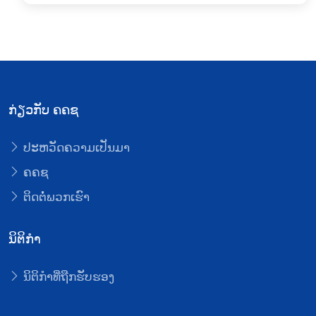
ກ່ຽວກັບ ຄຄຊ
ປະຫວັດຄວາມເປັນມາ
ຄຄຊ
ຕິດຕໍ່ພວກເຮົາ
ນິຕິກໍາ
ນິຕິກໍາທີ່ຖືກຮັບຮອງ