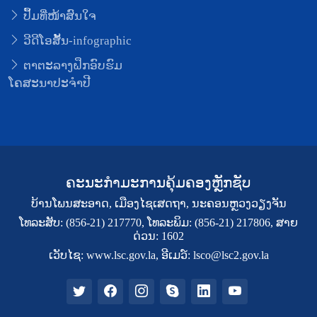
ປຶ້ມທີ່ໜ້າສົນໃຈ
ວີດີໂອສັ້ນ-infographic
ຕາຕະລາງຝຶກອົບຮົມ
ໂຄສະນາປະຈຳປີ
ຄະນະກຳມະການຄຸ້ມຄອງຫຼັກຊັບ
ບ້ານໂພນສະອາດ, ເມືອງໄຊເສດຖາ, ນະຄອນຫຼວງວຽງຈັນ
ໂທລະສັບ: (856-21) 217770, ໂທລະພິມ: (856-21) 217806, ສາຍ
ດ່ວນ: 1602
ເວັບໄຊ: www.lsc.gov.la, ອີເມວ໌: lsco@lsc2.gov.la