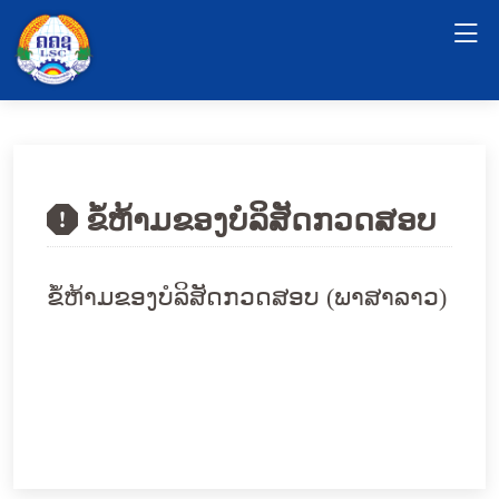
ຂໍ້ຫ້າມຂອງບໍລິສັດກວດສອບ
ຂໍ້ຫ້າມຂອງບໍລິສັດກວດສອບ (ພາສາລາວ)