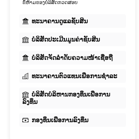
ຂໍ້ຫ້າມຂອງບໍລິສັດກວດສອບ
ທະນາຄານດູແລຊັບສິນ
ບໍລິສັດປະເມີນມູນຄ່າຊັບສິນ
ບໍລິສັດຈັດລໍາດັບຄວາມໜ້າເຊື່ອຖື
ທະນາຄານຕົວແທນເພື່ອການຊໍາລະ
ບໍລິສັດບໍລິຫານກອງທຶນເພື່ອການ
ລົງທຶນ
ກອງທຶນເພື່ອການລົງທຶນ