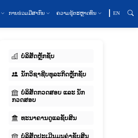
ການຮ່ວມມືສາກົນ
ຄວາມຮູ້ຕະຫຼາດທຶນ
EN
ບໍລິສັດຫຼັກຊັບ
ນັກວິຊາຊີບທຸລະກິດຫຼັກຊັບ
ບໍລິສັດກວດສອບ ແລະ ນັກ
ກວດສອບ
ທະນາຄານດູແລຊັບສິນ
ບໍລິສັດປະເມີນມູນຄ່າຊັບສິນ