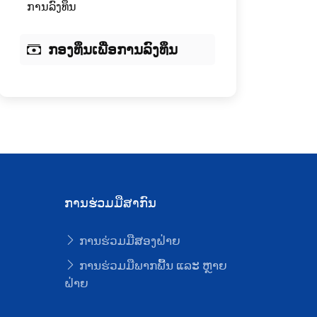
ການລົງທຶນ
ກອງທຶນເພື່ອການລົງທຶນ
ການຮ່ວມມືສາກົນ
ການຮ່ວມມືສອງຝ່າຍ
ບ
ການຮ່ວມມືພາກພື້ນ ແລະ ຫຼາຍ
ຝ່າຍ