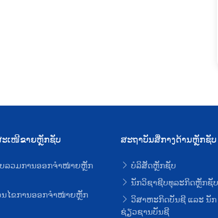
ະເໜີຂາຍຫຼັກຊັບ
ສະຖາບັນສື່ກາງດ້ານຫຼັກຊັບ
ບລວມການອອກຈໍາໜ່າຍຫຼັກ
ບໍລິສັດຫຼັກຊັບ
ນັກວິຊາຊີບທຸລະກິດຫຼັກຊັ
່ອນໄຂການອອກຈໍາໜ່າຍຫຼັກ
ວິສາຫະກິດບັນຊີ ແລະ ນັກ
ຊ່ຽວຊານບັນຊີ