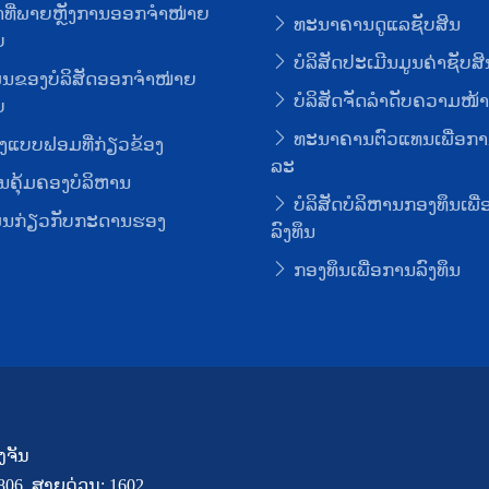
ທີ່ພາຍຫຼັງການອອກຈໍາໜ່າຍ
ທະນາຄານດູແລຊັບສິນ
ບ
ບໍລິສັດປະເມີນມູນຄ່າຊັບສິ
ມູນຂອງບໍລິສັດອອກຈໍາໜ່າຍ
ບໍລິສັດຈັດລໍາດັບຄວາມໜ້າເ
ບ
ທະນາຄານຕົວແທນເພື່ອກາ
ງແບບຟອມທີ່ກ່ຽວຂ້ອງ
ລະ
ຄຸ້ມຄອງບໍລິຫານ
ບໍລິສັດບໍລິຫານກອງທຶນເພື
ມູນກ່ຽວກັບກະດານຮອງ
ລົງທຶນ
ກອງທຶນເພື່ອການລົງທຶນ
ງຈັນ
7806, ສາຍດ່ວນ: 1602