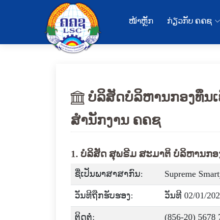
ໜ້າຫຼັກ
ກ່ຽວກັບ ຄຄຊ
ບໍລິສັດບໍລິຫານກອງທຶນເ
ສໍານັກງານ ຄຄຊ
1. ບໍລິສັດ ສຸພຣີມ ສະມາຕິ ບໍລິຫານກອ
ຊື່ເປັນພາສາສາກົນ:
Supreme Smart
ວັນທີຖືກຮັບຮອງ:
ວັນທີ 02/01/20
ຕິດຕໍ່:
(856-20) 5678 