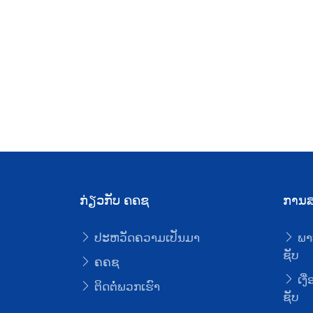
ກ່ຽວກັບ ຄຄຊ
ການສ
ປະຫວັດຄວາມເປັນມາ
ພາ
ຊັບ
ຄຄຊ
ເງື
ຕິດຕໍ່ພວກເຮົາ
ຊັບ