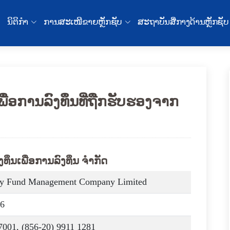
ນິຕິກໍາ
ການສະເໜີຂາຍຫຼັກຊັບ
ສະຖາບັນສື່ກາງດ້ານຫຼັກຊັບ
ພື່ອການລົງທຶນທີ່ຖືກຮັບຮອງຈາກ
ງທຶນເພື່ອການລົງທຶນ ຈຳກັດ
y Fund Management Company Limited
26
7001, (856-20) 9911 1281