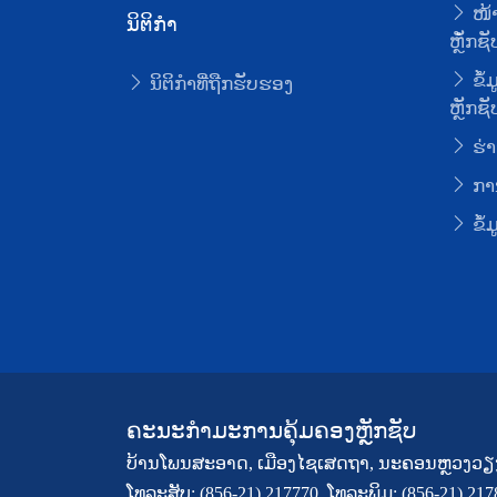
ໜ້າ
ນິຕິກໍາ
ຫຼັໍກຊັ
ຂໍ້
ນິຕິກໍາທີ່ຖືກຮັບຮອງ
ຫຼັກຊັ
ຮ່າ
ການ
ຂໍ້
ຄະນະກຳມະການຄຸ້ມຄອງຫຼັກຊັບ
ບ້ານໂພນສະອາດ, ເມືອງໄຊເສດຖາ, ນະຄອນຫຼວງວຽ
ໂທລະສັບ: (856-21) 217770, ໂທລະພິມ: (856-21) 21