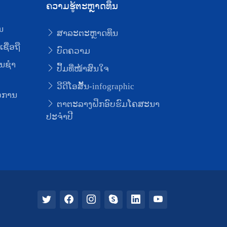
ຄວາມຮູ້ຕະຫຼາດທຶນ
ນ
ສາລະຕະຫຼາດທຶນ
ຊື່ອຖື
ບົດຄວາມ
ນຊໍາ
ປຶ້ມທີ່ໜ້າສົນໃຈ
ວີດີໂອສັ້ນ-infographic
່ອການ
ຕາຕະລາງຝຶກອົບຮົມໂຄສະນາ
ປະຈຳປີ