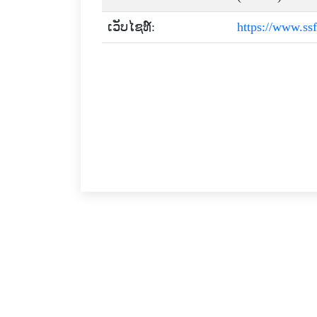
ເວັບໄຊທ໌:
https://www.ss