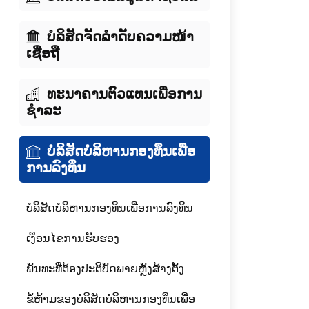
ບໍລິສັດຈັດລໍາດັບຄວາມໜ້າ
ເຊື່ອຖື
ທະນາຄານຕົວແທນເພື່ອການ
ຊໍາລະ
ບໍລິສັດບໍລິຫານກອງທຶນເພື່ອ
ການລົງທຶນ
ບໍລິສັດບໍລິຫານກອງທຶນເພື່ອການລົງທຶນ
ເງື່ອນໄຂການຮັບຮອງ
ພັນທະທີ່ຕ້ອງປະຕິບັດພາຍຫຼັງສ້າງຕັ້ງ
ຂໍ້ຫ້າມຂອງບໍລິສັດບໍລິຫານກອງທຶນເພື່ອ