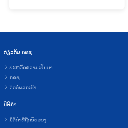
ກ່ຽວກັບ ຄຄຊ
ປະຫວັດຄວາມເປັນມາ
ຄຄຊ
ຕິດຕໍ່ພວກເຮົາ
ນິຕິກໍາ
ນິຕິກໍາທີ່ຖືກຮັບຮອງ