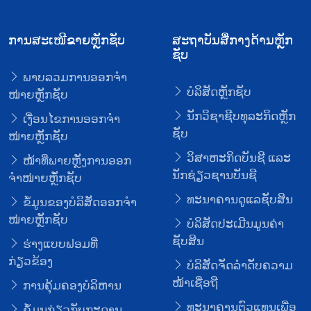
ການສະເໜີຂາຍຫຼັກຊັບ
ສະຖາບັນສື່ກາງດ້ານຫຼັກ
ຊັບ
ພາບລວມການອອກຈໍາ
ບໍລິສັດຫຼັກຊັບ
ໜ່າຍຫຼັກຊັບ
ນັກວິຊາຊີບທຸລະກິດຫຼັກ
ເງື່ອນໄຂການອອກຈໍາ
ຊັບ
ໜ່າຍຫຼັກຊັບ
ວິສາຫະກິດບັນຊີ ແລະ
ໜ້າທີ່ພາຍຫຼັງການອອກ
ນັກຊ່ຽວຊານບັນຊີ
ຈໍາໜ່າຍຫຼັໍກຊັບ
ທະນາຄານດູແລຊັບສິນ
ຂໍ້ມູນຂອງບໍລິສັດອອກຈໍາ
ໜ່າຍຫຼັກຊັບ
ບໍລິສັດປະເມີນມູນຄ່າ
ຊັບສິນ
ຮ່າງແບບຟອມທີ່
ກ່ຽວຂ້ອງ
ບໍລິສັດຈັດລໍາດັບຄວາມ
ໜ້າເຊື່ອຖື
ການຄຸ້ມຄອງບໍລິຫານ
ທະນາຄານຕົວແທນເພື່ອ
ຂໍ້ມູນກ່ຽວກັບກະດານ