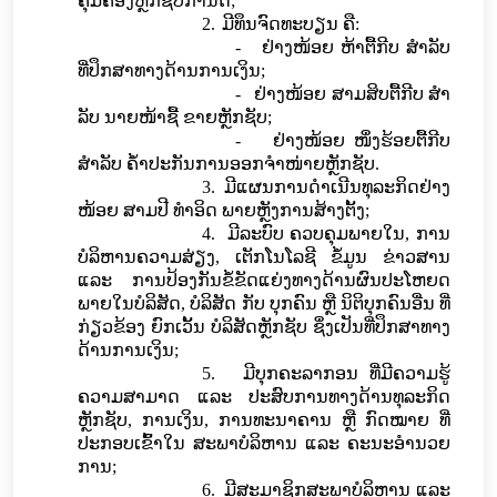
ຄຸ້ມຄອງຫຼັກຊັບ
ກໍານົດ;
2.
ມີທຶນຈົດທະບຽນ
ຄື:
-
ຢ່າງໜ້ອຍ ຫ້າຕື້ກີບ ສໍາລັບ
ທີ່ປຶກສາທາງດ້ານການເງິນ;
-
ຢ່າງໜ້ອຍ ສາມສິບຕື້ກີບ ສໍາ
ລັບ ນາຍໜ້າຊື້ ຂາຍຫຼັກຊັບ;
-
ຢ່າງໜ້ອຍ ໜຶ່ງຮ້ອຍຕື້ກີບ
ສໍາລັບ ຄໍ້າປະກັນການອອກຈໍາໜ່າຍຫຼັກຊັບ.
3.
ມີແຜນການດຳເນີນທຸລະກິດຢ່າງ
ໜ້ອຍ ສາມປີ
ທໍາ
ອິດ ພາຍຫຼັງການສ້າງຕັ້ງ;
4.
ມີລະບົບ ຄວບຄຸມພາຍໃນ, ການ
ບໍລິຫານຄວາມສ່ຽງ, ເຕັກໂນໂລຊີ ຂໍ້ມູນ ຂ່າວສານ
ແລະ ການປ້ອງກັນຂໍ້ຂັດແຍ່ງທາງດ້ານຜົນປະໂຫຍດ
ພາຍໃນບໍລິສັດ, ບໍລິສັດ ກັບ ບຸກຄົນ ຫຼື ນິຕິບຸກຄົນອື່ນ ທີ່
ກ່ຽວຂ້ອງ ຍົກເວັ້ນ ບໍລິສັດຫຼັກຊັບ ຊຶ່ງເປັນທີ່ປຶກສາທາງ
ດ້ານການເງິນ;
5.
ມີ
ບຸກຄະລາກອນ ທີ່ມີຄວາມຮູ້
ຄວາມສາມາດ ແລະ ປະສົບການທາງດ້ານທຸລະກິດ
ຫຼັກຊັບ, ການເງິນ, ການທະນາຄານ ຫຼື ກົດໝາຍ ທີ່
ປະກອບເຂົ້າໃນ
ສະພາ​ບໍລິຫານ ແລະ ຄະນະ​ອຳນວຍ​
ການ
;
6.
ມີສະມາຊິກສະພາບໍລິຫານ ແລະ