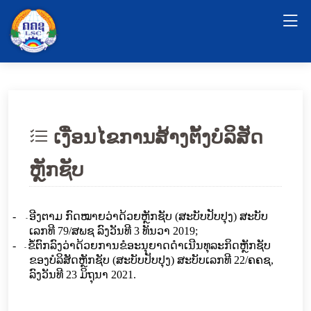
ເງື່ອນໄຂການສ້າງຕັ້ງບໍລິສັດ
ຫຼັກຊັບ
-
ອີງຕາມ
ກົດໝາຍວ່າດ້ວຍຫຼັກຊັບ (ສະບັບປັບປຸງ)
ສະບັບ
-
ເລກທີ
79
/ສພຊ ລົງ​ວັນ​ທີ
3
ທັນວາ 201
9
;
-
ຂໍ້ຕົກລົງວ່າດ້ວຍການຂໍອະນຸຍາດ​
ດຳ​ເນີນ​ທຸ​ລະ​ກິດ
ຫຼັກ
ຊັບ
-
ຂອງ​
ບໍລິສັດຫຼັກຊັບ (ສະບັບປັບປຸງ) ສະບັບເລກທີ 22/ຄຄຊ,
ລົງວັນທີ 23 ມິຖຸນາ 2021.