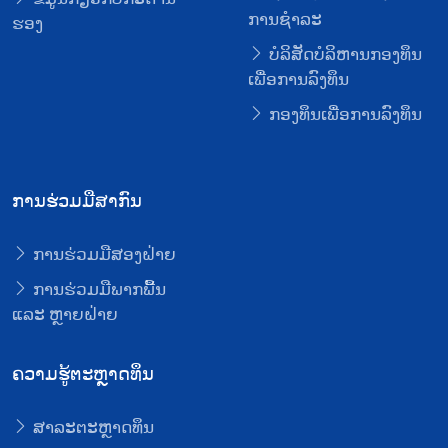
ການຊໍາລະ
ຮອງ
ບໍລິສັດບໍລິຫານກອງທຶນ
ເພື່ອການລົງທຶນ
ກອງທຶນເພື່ອການລົງທຶນ
ການຮ່ວມມືສາກົນ
ການຮ່ວມມືສອງຝ່າຍ
ການຮ່ວມມືພາກພື້ນ
ແລະ ຫຼາຍຝ່າຍ
ຄວາມຮູ້ຕະຫຼາດທຶນ
ສາລະຕະຫຼາດທຶນ