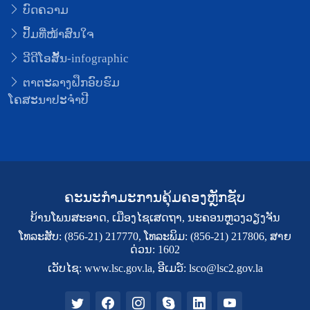
ບົດຄວາມ
ປຶ້ມທີ່ໜ້າສົນໃຈ
ວີດີໂອສັ້ນ-infographic
ຕາຕະລາງຝຶກອົບຮົມ
ໂຄສະນາປະຈຳປີ
ຄະນະກຳມະການຄຸ້ມຄອງຫຼັກຊັບ
ບ້ານໂພນສະອາດ, ເມືອງໄຊເສດຖາ, ນະຄອນຫຼວງວຽງຈັນ
ໂທລະສັບ: (856-21) 217770, ໂທລະພິມ: (856-21) 217806, ສາຍ
ດ່ວນ: 1602
ເວັບໄຊ: www.lsc.gov.la, ອີເມວ໌: lsco@lsc2.gov.la