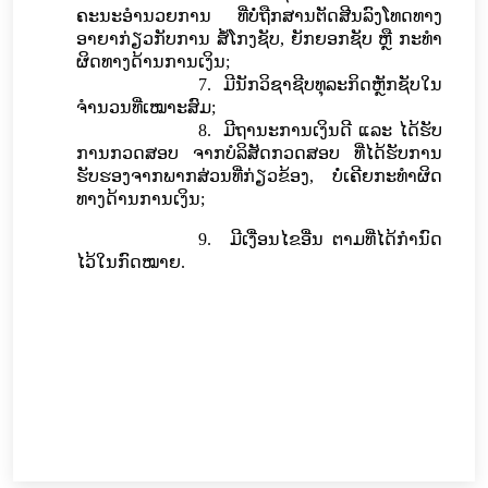
ຄະນະອໍານວຍການ ທີ່
ບໍ່ຖືກສານຕັດ
ສີ
ນລົງ​ໂທດ​ທາງ​
ອາຍາ​
ກ່ຽວກັບການ
ສໍ້​ໂກງ​ຊັບ, ຍັກ​ຍອກ​ຊັບ
ຫຼື
ກະ
ທໍາ
ຜິດ
ທາງດ້ານການເງິນ
;
7.
ມີ
ນັກວິຊາຊີບທຸລະກິດຫຼັກຊັບ
ໃນ
ຈຳນວນທີ່ເໝາະສົມ
;
8.
ມີຖານະການເງິນດີ ແລະ ໄດ້ຮັບ
ການກວດສອບ ຈາກບໍລິສັດກວດສອບ ທີ່ໄດ້ຮັບການ
ຮັບຮອງຈາກພາກສ່ວນທີ່ກ່ຽວຂ້ອງ, ບໍ່ເຄີຍກະທໍາຜິດ
ທາງດ້ານການເງິນ;
9.
ມີເງື່ອນໄຂອື່ນ ຕາມ
ທີ່ໄດ້
ກຳນົດ
ໄວ້ໃນກົດໝາຍ
.