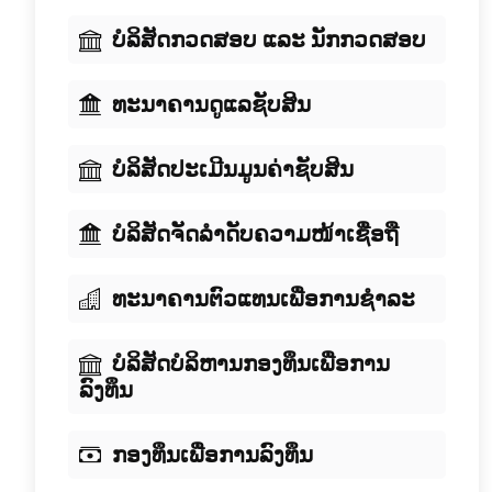
ບໍລິສັດກວດສອບ ແລະ ນັກກວດສອບ
ທະນາຄານດູແລຊັບສິນ
ບໍລິສັດປະເມີນມູນຄ່າຊັບສິນ
ບໍລິສັດຈັດລໍາດັບຄວາມໜ້າເຊື່ອຖື
ທະນາຄານຕົວແທນເພື່ອການຊໍາລະ
ບໍລິສັດບໍລິຫານກອງທຶນເພື່ອການ
ລົງທຶນ
ກອງທຶນເພື່ອການລົງທຶນ