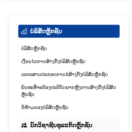
ບໍລິສັດຫຼັກຊັບ
ບໍລິສັດຫຼັກຊັບ
ເງື່ອນໄຂການສ້າງຕັ້ງບໍລິສັດຫຼັກຊັບ
ເອກະສານປະກອບການຂໍສ້າງຕັ້ງບໍລິສັດຫຼັກຊັບ
ພັນທະທີ່ຈະຕ້ອງປະຕິບັດພາຍຫຼັງການສ້າງຕັ້ງບໍລິສັດ
ຫຼັກຊັບ
ຂໍ້ຫ້າມຂອງບໍລິສັດຫຼັກຊັບ
ນັກວິຊາຊີບທຸລະກິດຫຼັກຊັບ