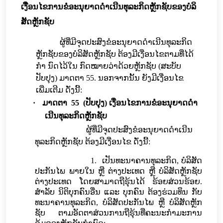
ເງືື່ອນໄຂການຂໍ​ອະ​ນຸ​ຍາດ​ດຳ​ເນີນ​ທຸ​ລະ​ກິດຫຼັກ
ຊັບ
ຂອງ
ບໍ
ລິ
ສັດຫຼັກ​ຊັບ
ຜູ້ທີ່​ມີ​ຈຸດປະສົງ​ຂໍອະນຸຍາດດໍາເນີນທຸລະກິດ
ຫຼັກ
ຊັບ
ຂອງບໍ
ລິ
ສັດຫຼັກຊັບ ຕ້ອງມີເງື່ອນໄຂຕາມທີ່ໄດ້
ກຳ ນົດ​ໄວ້​ໃນ​
ກົດໝາຍ
ວ່າ​ດ້ວຍຫຼັກ​ຊັບ (ສະບັບ
ປັບປຸງ) ມາດຕາ 55
.
ນອກຈາກນັ້ນ ຍັງມີເງື່ອນໄຂ
ເພີ່ມເຕີມ ດັ່ງນີ້:
·
ມາດຕາ
55 (ປັບປຸງ)
ເງື່ອນໄຂການ
ຂໍອະນຸຍາດດໍາ
ເນີນທຸລະກິດ
ຫຼັກຊັບ
ຜູ້ທີ່ມີຈຸດປະສົງຂໍອະນຸຍາດດໍາເນີນ
ທຸລະກິດ
ຫຼັກຊັບ
ຕ້ອງ
ມີເງື່ອນໄຂ ດັ່ງນີ້:
1.
ເປັນທະນາຄານທຸລະກິດ, ບໍລິສັດ
ປະກັນໄພ ພາຍໃນ ຫຼື ຕ່າງປະເທດ ຫຼື ບໍລິສັດຫຼັກຊັບ
ຕ່າງປະເທດ ໂດຍສາມາດຖືຮຸ້ນໄດ້ ຮ້ອຍສ່ວນຮ້ອຍ.
ສໍາລັບ ນິຕິບຸກຄົນອື່ນ ແລະ ບຸກຄົນ ຕ້ອງຮ່ວມທຶນ ກັບ
ທະນາຄານທຸລະກິດ, ບໍລິສັດປະກັນໄພ ຫຼື ບໍລິສັດຫຼັກ
ຊັບ ຕາມອັດຕາສ່ວນການຖືຮຸ້ນທີ່
ຄະນະກໍາມະການ