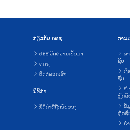
ກ່ຽວກັບ ຄຄຊ
ການສ
ປະຫວັດຄວາມເປັນມາ
ພາ
ຊັບ
ຄຄຊ
ເງື
ຕິດຕໍ່ພວກເຮົາ
ຊັບ
ໜ້າ
ນິຕິກໍາ
ຫຼັໍກຊັ
ຂໍ້
ນິຕິກໍາທີ່ຖືກຮັບຮອງ
ຫຼັກຊັ
ຮ່າ