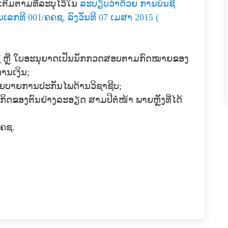
ຕີມຕາມທີ່ລະບຸໄວ້ໃນ
ລະບຽບວ່າດ້ວຍ ການບັນຊີ
ກທີ 001/ຄຄຊ, ລົງວັນທີ 07 ເມສາ 2015 (
ັນຊີ ຫຼື ໃບອະນຸຍາດເປັນນັກກວດສອບຕາມກົດໝາຍຂອງ
ນເງິນ;
ໂຍບາຍການປະກັນໄພດ້ານວິຊາຊີບ;
ດຂອງຕົນຢ່າງລະອຽດ ສາມປີຕໍ່ໜ້າ ພາຍຫຼັງທີ່ໄດ້
ຄຄຊ.