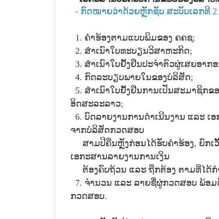
- ກົດໝາຍວ່າດ້ວຍຫຼັກຊັບ ສະບັບເລກທີ 21/
1. ຄຳຮ້ອງຕາມແບບພິມຂອງ ຄຄຊ;
2. ສໍາເນົາໃບທະບຽນວິສາຫະກິດ;
3. ສໍາເນົາໃບຢັ້ງຢືນປະຈໍາຕົວຜູ່ເສຍອາກອ
4. ກົດລະບຽບພາຍໃນຂອງບໍລິສັດ;
5. ສໍາເນົາໃບຢັ້ງຢືນການເປັນສະມາຊິກຂ
ອິດສະລະລາວ;
6. ບົດລາຍງານການດໍາເນີນງານ ແລະ ເອ
ຈາກບໍລິສັດກວດສອບ
ສາມປີຄືນຫຼັງກ່ອນໄດ້ຮັບຄໍາຮ້ອງ, ຍົກເວັ
ເອກະສານລາຍງານການເງິນ
ຕ້ອງຄົບຖ້ວນ ແລະ ຖືກຕ້ອງ ຕາມທີ່ໄດ້ກໍ
7. ຈໍານວນ ແລະ ລາຍຊື່ຜູ່ກວດສອບ ພ້ອ
ກວດສອບ.