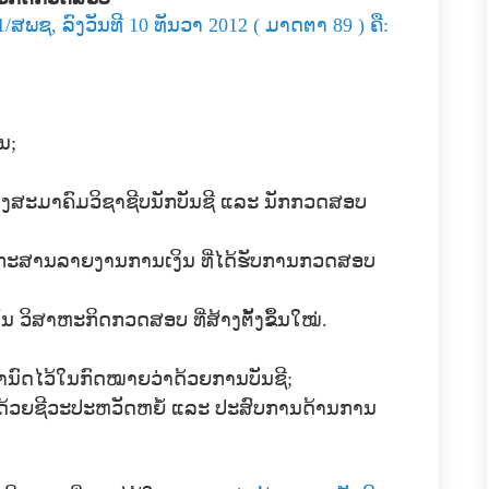
ສພຊ, ລົງວັນທີ 10 ທັນວາ 2012 ( ມາດຕາ 89 ) ຄື:
ນ;
ອງສະມາຄົມວິຊາຊີບນັກບັນຊີ ແລະ ນັກກວດສອບ
ກະສານລາຍງານການເງິນ ທີ່ໄດ້ຮັບການກວດສອບ
້ນ ວິສາຫະກິດກວດສອບ ທີ່ສ້າງຕັ້ງຂຶ້ນໃໝ່.
ານົດໄວ້ໃນກົດໝາຍວ່າດ້ວຍການບັນຊີ;
ມດ້ວຍຊີວະປະຫວັດຫຍໍ້ ແລະ ປະສົບການດ້ານການ