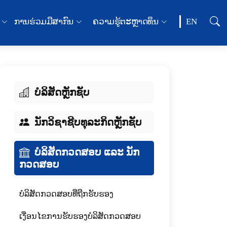
ການຮ່ວມມືສາກົນ
ຄວາມຮູ້ຕະຫຼາດທຶນ
EN
ບໍລິສັດຫຼັກຊັບ
ນັກວິຊາຊີບທຸລະກິດຫຼັກຊັບ
ບໍລິສັດກວດສອບ ແລະ ນັກ
ກວດສອບ
ບໍລິສັດກວດສອບທີ່ຖືກຮັບຮອງ
ເງື່ອນໄຂການຮັບຮອງບໍລິສັດກວດສອບ