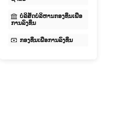
ບໍລິສັດບໍລິຫານກອງທຶນເພື່ອ
ການລົງທຶນ
ກອງທຶນເພື່ອການລົງທຶນ