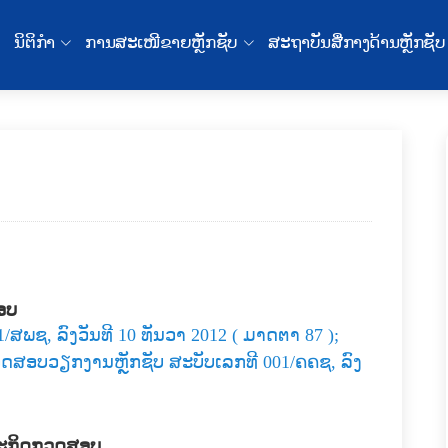
ນິຕິກໍາ
ການສະເໜີຂາຍຫຼັກຊັບ
ສະຖາບັນສື່ກາງດ້ານຫຼັກຊັບ
ອບ
/ສພຊ, ລົງວັນທີ 10 ທັນວາ 2012 ( ມາດຕາ 87 );
ສອບວຽກງານຫຼັກຊັບ ສະບັບເລກທີ 001/ຄຄຊ, ລົງ
ະກິດກວດສອບ