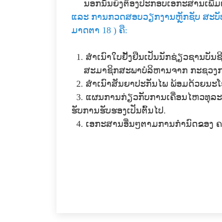
ນອກນັ້ນຍັງຕ້ອງປະກອບເອກະສານເພີ່ມເ
ແລະ ການກວດສອບວຽກງານຫຼັກຊັບ ສະບັບເລ
ມາດຕາ 18 ) ຄື:
1. ສໍາເນົາໃບຢັ້ງຢືນເປັນນັກຊ່ຽວຊານບ
ສະມາຊິກສະພາບໍລິຫານຈາກ ກະຊວງກາ
2. ສໍາເນົາສັນຍາປະກັນໄພ ພ້ອມດ້ວຍນະ
3. ແຜນການກ່ຽວກັບການເຄື່ອນໄຫວທຸລະກິ
ຮັບການຮັບຮອງເປັນຕົ້ນໄປ.
4. ເອກະສານອື່ນໆຕາມການກໍານົດຂອງ 