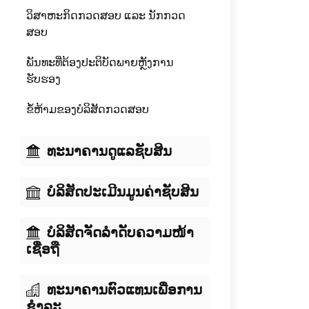
ວິສາຫະກິດກວດສອບ ແລະ ນັກກວດ
ສອບ
ພັນທະທີ່ຕ້ອງປະຕິບັດພາຍຫຼັງການ
ຮັບຮອງ
ຂໍ້ຫ້າມຂອງບໍລິສັດກວດສອບ
ທະນາຄານດູແລຊັບສິນ
ບໍລິສັດປະເມີນມູນຄ່າຊັບສິນ
ບໍລິສັດຈັດລໍາດັບຄວາມໜ້າ
ເຊື່ອຖື
ທະນາຄານຕົວແທນເພື່ອການ
ຊໍາລະ