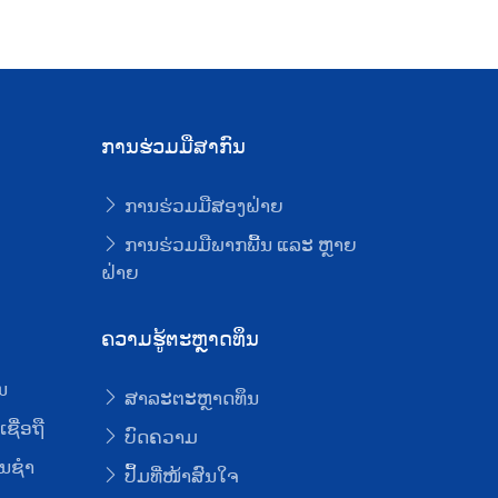
ການຮ່ວມມືສາກົນ
ການຮ່ວມມືສອງຝ່າຍ
ບ
ການຮ່ວມມືພາກພື້ນ ແລະ ຫຼາຍ
ຝ່າຍ
ຄວາມຮູ້ຕະຫຼາດທຶນ
ນ
ສາລະຕະຫຼາດທຶນ
ຊື່ອຖື
ບົດຄວາມ
ນຊໍາ
ປຶ້ມທີ່ໜ້າສົນໃຈ