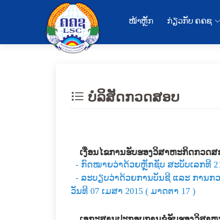
ໜ້າຫຼັກ
ກ່ຽວກັບ ຄຄຊ
ບໍລິສັດກວດສອບ
ເງື່ອນໄຂການຮັບຮອງວິສາຫະກິດກວດສ
- ກົດໝາຍວ່າດ້ວຍຫຼັກຊັບ ສະບັບເລກທີ 21
- ລະບຽບວ່າດ້ວຍການບັນຊີ ແລະ ການກວດ
ວັນທີ 07 ເມສາ 2015 ( ມາດຕາ 17 )
ເອກະສານປະກອບການຂໍຮັບຮອງວິສາຫ