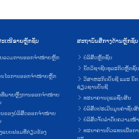
ະເໜີຂາຍຫຼັກຊັບ
ສະຖາບັນສື່ກາງດ້ານຫຼັກຊັບ
ບລວມການອອກຈໍາໜ່າຍຫຼັກ
ບໍລິສັດຫຼັກຊັບ
ນັກວິຊາຊີບທຸລະກິດຫຼັກຊັ
່ອນໄຂການອອກຈໍາໜ່າຍຫຼັກ
ວິສາຫະກິດບັນຊີ ແລະ ນັກ
ຊ່ຽວຊານບັນຊີ
ທີ່ພາຍຫຼັງການອອກຈໍາໜ່າຍ
ທະນາຄານດູແລຊັບສິນ
ບ
ບໍລິສັດປະເມີນມູນຄ່າຊັບສິ
ມູນຂອງບໍລິສັດອອກຈໍາໜ່າຍ
ບໍລິສັດຈັດລໍາດັບຄວາມໜ້າເ
ບ
ທະນາຄານຕົວແທນເພື່ອກາ
ງແບບຟອມທີ່ກ່ຽວຂ້ອງ
ລະ