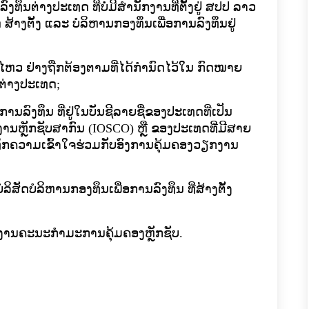
ົງທຶນຕ່າງປະເທດ ທີ່ບໍ່ມີສໍານັກງານທີ່ຕັ້ງຢູ່ ສປປ ລາວ
ສ້າງຕັ້ງ ແລະ ບໍລິຫານກອງທຶນເພື່ອການລົງທຶນຢູ່
ອນໄຫວ ຢ່າງຖືກຕ້ອງຕາມທີ່ໄດ້ກໍານົດໄວ້ໃນ ກົດໝາຍ
 ຕ່າງປະເທດ
;
ານລົງທຶນ ທີ່ຢູ່ໃນບັນຊີລາຍຊື່ຂອງປະ​ເທດ​ທີ່​ເປັນ​
ານຫຼັກຊັບສາກົນ (
IOSCO)
ຫຼື ຂອງ​ປະ​ເທດທີ່ມີສາຍ
ທຶກຄວາມເຂົ້າໃຈຮ່ວມກັບອົງການຄຸ້ມຄອງວຽກງານ
ລິສັດບໍລິຫານກອງທຶນເພື່ອການລົງທຶນ ທີ່ສ້າງຕັ້ງ
ງານຄະນະກໍາມະການຄຸ້ມຄອງຫຼັກຊັບ.