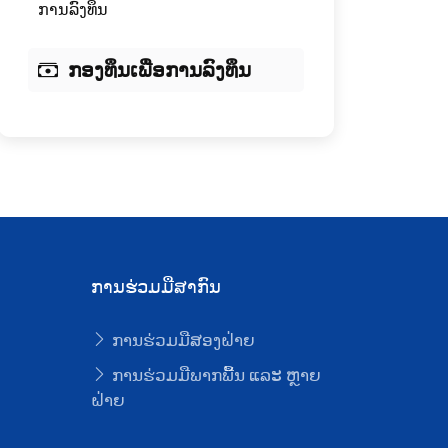
ການລົງທຶນ
ກອງທຶນເພື່ອການລົງທຶນ
ການຮ່ວມມືສາກົນ
ການຮ່ວມມືສອງຝ່າຍ
ບ
ການຮ່ວມມືພາກພື້ນ ແລະ ຫຼາຍ
ຝ່າຍ