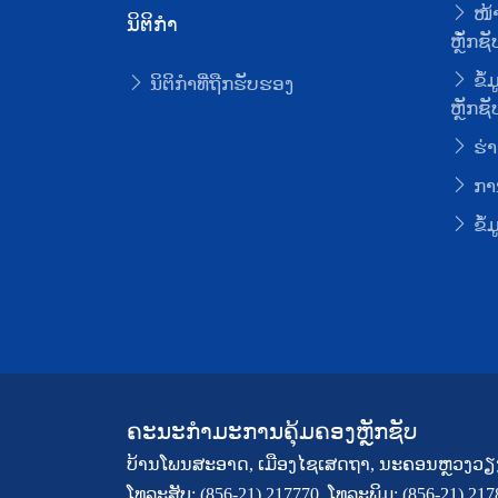
ໜ້າ
ນິຕິກໍາ
ຫຼັໍກຊັ
ຂໍ້
ນິຕິກໍາທີ່ຖືກຮັບຮອງ
ຫຼັກຊັ
ຮ່າ
ການ
ຂໍ້
ຄະນະກຳມະການຄຸ້ມຄອງຫຼັກຊັບ
ບ້ານໂພນສະອາດ, ເມືອງໄຊເສດຖາ, ນະຄອນຫຼວງວຽ
ໂທລະສັບ: (856-21) 217770, ໂທລະພິມ: (856-21) 21