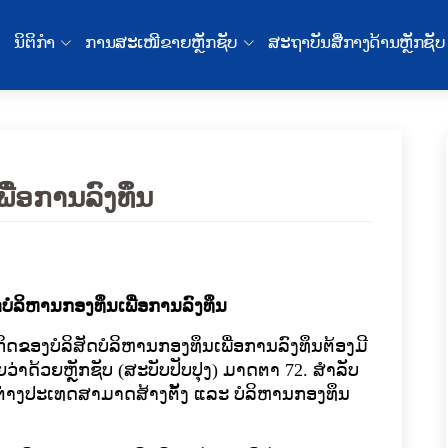
ນິຕິກໍາ
ການສະເໜີຂາຍຫຼັກຊັບ
ສະຖາບັນສື່ກາງດ້ານຫຼັກຊັບ
ພື່ອການລົງທຶນ
​ລິ​ຫານກອງ​ທຶນ​ເພື່ອ​ການ​ລົງ​ທຶນ
ນ​ທຸ​ລະ​ກິດ​ຂອງບໍລິສັດບໍລິຫານກອງທຶນເພື່ອການລົງທຶນ​ຕ້ອງ​ມີ
າຍວ່າດ້ວຍຫຼັກຊັບ (ສະບັບປັບປຸງ) ມາດຕາ
72.
ສໍາ​ລັບ
ນ​​ຕ່າງ​ປະ​ເທດ​ສາ​ມາດ​ສ້າງ​ຕັ້ງ​ ແລະ ບໍ​ລິ​ຫານກອງ​ທຶນ​