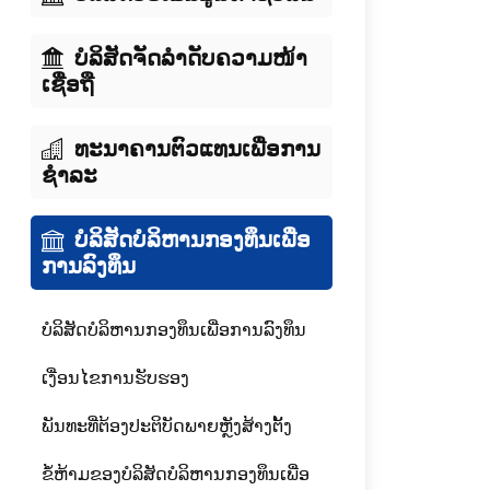
ບໍລິສັດຈັດລໍາດັບຄວາມໜ້າ
ເຊື່ອຖື
ທະນາຄານຕົວແທນເພື່ອການ
ຊໍາລະ
ບໍລິສັດບໍລິຫານກອງທຶນເພື່ອ
ການລົງທຶນ
ບໍລິສັດບໍລິຫານກອງທຶນເພື່ອການລົງທຶນ
ເງື່ອນໄຂການຮັບຮອງ
ພັນທະທີ່ຕ້ອງປະຕິບັດພາຍຫຼັງສ້າງຕັ້ງ
ຂໍ້ຫ້າມຂອງບໍລິສັດບໍລິຫານກອງທຶນເພື່ອ