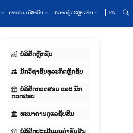
ການຮ່ວມມືສາກົນ
ຄວາມຮູ້ຕະຫຼາດທຶນ
EN
ບໍລິສັດຫຼັກຊັບ
ນັກວິຊາຊີບທຸລະກິດຫຼັກຊັບ
ບໍລິສັດກວດສອບ ແລະ ນັກ
ກວດສອບ
ທະນາຄານດູແລຊັບສິນ
ບໍລິສັດປະເມີນມູນຄ່າຊັບສິນ