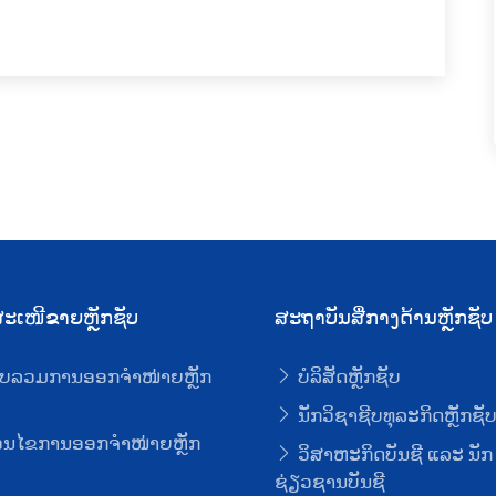
ະເໜີຂາຍຫຼັກຊັບ
ສະຖາບັນສື່ກາງດ້ານຫຼັກຊັບ
ບລວມການອອກຈໍາໜ່າຍຫຼັກ
ບໍລິສັດຫຼັກຊັບ
ນັກວິຊາຊີບທຸລະກິດຫຼັກຊັ
່ອນໄຂການອອກຈໍາໜ່າຍຫຼັກ
ວິສາຫະກິດບັນຊີ ແລະ ນັກ
ຊ່ຽວຊານບັນຊີ