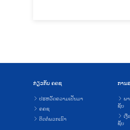
ກ່ຽວກັບ ຄຄຊ
ການສ
ປະຫວັດຄວາມເປັນມາ
ພາ
ຊັບ
ຄຄຊ
ເງື
ຕິດຕໍ່ພວກເຮົາ
ຊັບ