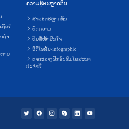
ຄວາມຮູ້ຕະຫຼາດທຶນ
ນ
ສາລະຕະຫຼາດທຶນ
ຊື່ອຖື
ບົດຄວາມ
ນຊໍາ
ປຶ້ມທີ່ໜ້າສົນໃຈ
ວີດີໂອສັ້ນ-infographic
່ອການ
ຕາຕະລາງຝຶກອົບຮົມໂຄສະນາ
ປະຈຳປີ