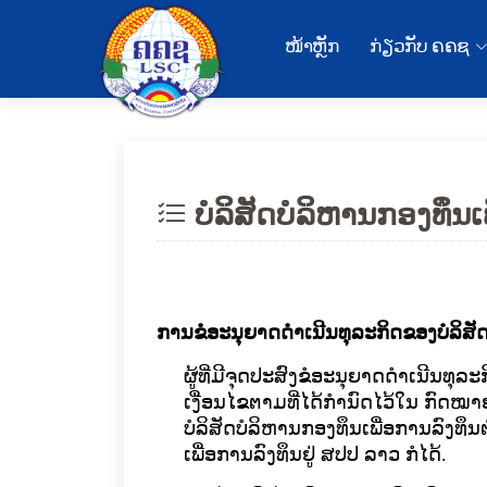
ໜ້າຫຼັກ
ກ່ຽວກັບ ຄຄຊ
ບໍລິສັດບໍລິຫານກອງທຶນເ
ການຂໍອະນຸຍາດດຳເນີນທຸລະກິດ​ຂອງ​ບໍ​ລິ​ສັດ​ບໍ
ຜູ້​ທີ່​ມີ​ຈຸດ​ປະ​ສົງ​ຂໍ​ອະ​ນຸ​ຍາດ​ດໍາ​ເນີ
ເງື່ອນ​ໄຂຕາມທີ່ໄດ້ກໍານົດໄວ້ໃນ ກົດໝ
ບໍ​ລິ​ສັດ​ບໍ​ລິ​ຫານກອງ​ທຶນ​ເພື່ອ​ການ​ລົງ​ທຶ
ເພື່ອ​ການ​ລົງ​ທຶນຢູ່ ສ​ປ​ປ ລາວ ກໍ​ໄດ້.