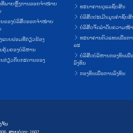
ທີ່ພາຍຫຼັງການອອກຈໍາໜ່າຍ
ທະນາຄານດູແລຊັບສິນ
ບ
ບໍລິສັດປະເມີນມູນຄ່າຊັບສິ
ມູນຂອງບໍລິສັດອອກຈໍາໜ່າຍ
ບໍລິສັດຈັດລໍາດັບຄວາມໜ້າເ
ບ
ທະນາຄານຕົວແທນເພື່ອກາ
ງແບບຟອມທີ່ກ່ຽວຂ້ອງ
ລະ
ຄຸ້ມຄອງບໍລິຫານ
ບໍລິສັດບໍລິຫານກອງທຶນເພື
ມູນກ່ຽວກັບກະດານຮອງ
ລົງທຶນ
ກອງທຶນເພື່ອການລົງທຶນ
ງຈັນ
7806, ສາຍດ່ວນ: 1602