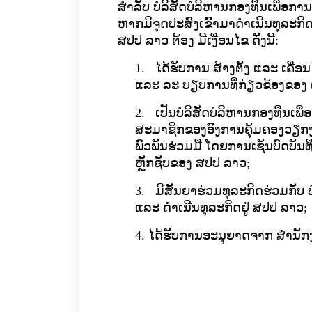
ສໍາລັບ ບໍລິສັດບໍລິຫານກອງທຶນເພື່ອການລ
ຫາກມີຈຸດປະສົງເຂົ້າມາດໍາເນີນທຸລະກິດ 
ສປປ ລາວ ຕ້ອງ ມີເງື່ອນໄຂ ດັ່ງນີ້:
1.
ໄດ້ຮັບການ ສ້າງຕັ້ງ ແລະ ເຄື່
ແລະ ລະ ບຽບການທີ່ກ່ຽວຂ້ອງຂອງ
2.
ເປັນບໍລິສັດບໍລິຫານກອງທຶນເພື່ອກ
ສະມາຊິກ​ຂອງອົົງການຄຸ້ມຄອງວຽກງ
ພົວພັນຮ່ວມມື ໂດຍການເຊັນບົດບັນ
ຫຼັກຊັບຂອງ ສປປ ລາວ
;
3.
ມີສັນຍາຮ່ວມທຸລະກິດຮ່ວມກັບ ບໍ
ແລະ ດໍາເນີນທຸລະກິດຢູ່ ສປປ ລາວ
;
4.
ໄດ້ຮັບການອະນຸຍາດຈາກ ສໍານັກ