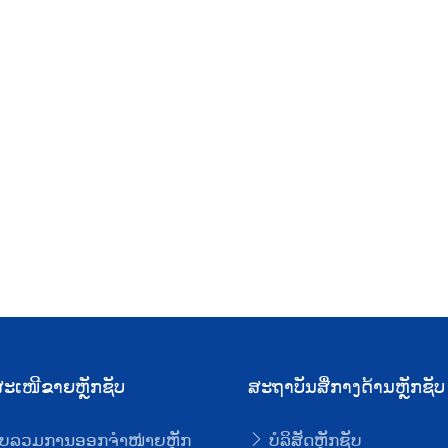
ະເໜີຂາຍຫຼັກຊັບ
ສະຖາບັນສື່ກາງດ້ານຫຼັກຊັບ
ບລວມການອອກຈໍາໜ່າຍຫຼັກ
ບໍລິສັດຫຼັກຊັບ