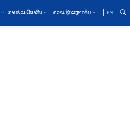
ການຮ່ວມມືສາກົນ
ຄວາມຮູ້ຕະຫຼາດທຶນ
EN
ສາລະຕະຫຼາດ
ທຶນ
ບົດຄວາມ
ປຶ້ມທີ່ໜ້າສົນໃຈ