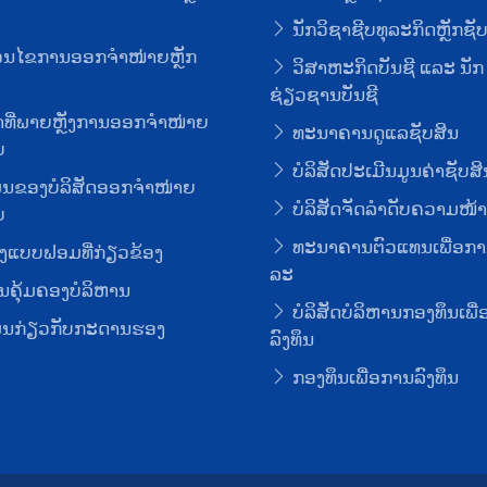
ນັກວິຊາຊີບທຸລະກິດຫຼັກຊັ
່ອນໄຂການອອກຈໍາໜ່າຍຫຼັກ
ວິສາຫະກິດບັນຊີ ແລະ ນັກ
ຊ່ຽວຊານບັນຊີ
ທີ່ພາຍຫຼັງການອອກຈໍາໜ່າຍ
ທະນາຄານດູແລຊັບສິນ
ບ
ບໍລິສັດປະເມີນມູນຄ່າຊັບສິ
ມູນຂອງບໍລິສັດອອກຈໍາໜ່າຍ
ບໍລິສັດຈັດລໍາດັບຄວາມໜ້າເ
ບ
ທະນາຄານຕົວແທນເພື່ອກາ
ງແບບຟອມທີ່ກ່ຽວຂ້ອງ
ລະ
ຄຸ້ມຄອງບໍລິຫານ
ບໍລິສັດບໍລິຫານກອງທຶນເພື
ມູນກ່ຽວກັບກະດານຮອງ
ລົງທຶນ
ກອງທຶນເພື່ອການລົງທຶນ