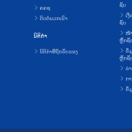
ຊັບ
ຄຄຊ
ເງື
ຕິດຕໍ່ພວກເຮົາ
ຊັບ
ໜ້າ
ນິຕິກໍາ
ຫຼັໍກຊັ
ຂໍ້
ນິຕິກໍາທີ່ຖືກຮັບຮອງ
ຫຼັກຊັ
ຮ່າ
ການ
ຂໍ້