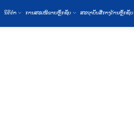
ນິຕິກໍາ
ການສະເໜີຂາຍຫຼັກຊັບ
ສະຖາບັນສື່ກາງດ້ານຫຼັກຊັບ