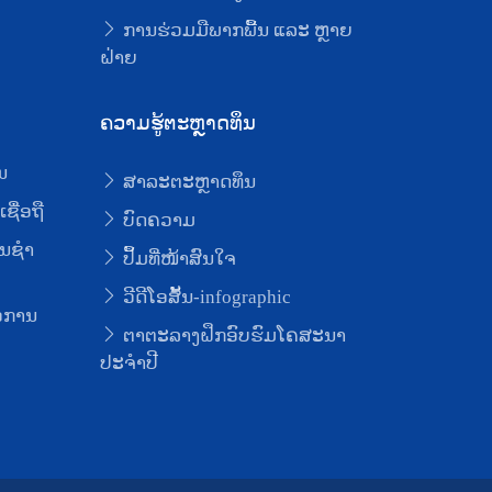
ບ
ການຮ່ວມມືພາກພື້ນ ແລະ ຫຼາຍ
ຝ່າຍ
ຄວາມຮູ້ຕະຫຼາດທຶນ
ນ
ສາລະຕະຫຼາດທຶນ
ຊື່ອຖື
ບົດຄວາມ
ນຊໍາ
ປຶ້ມທີ່ໜ້າສົນໃຈ
ວີດີໂອສັ້ນ-infographic
່ອການ
ຕາຕະລາງຝຶກອົບຮົມໂຄສະນາ
ປະຈຳປີ