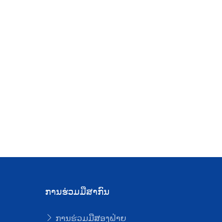
ວີດີໂອສັ້ນ-
infographic
ວີດີໂອສັ້ນ
infographic
ຕາຕະລາງຝຶກ
ອົບຮົມໂຄສະນາ
ປະຈຳປີ
ການຮ່ວມມືສາກົນ
ການຮ່ວມມືສອງຝ່າຍ