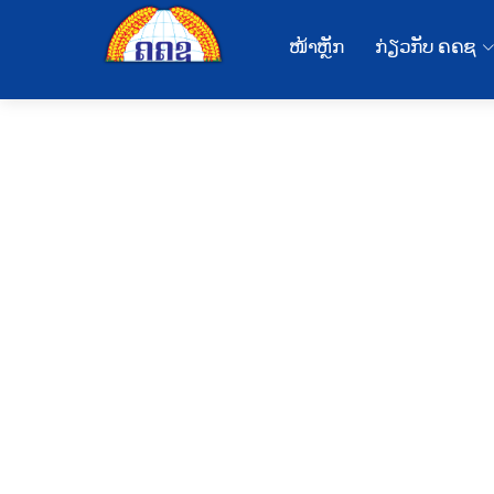
ໜ້າຫຼັກ
ກ່ຽວກັບ ຄຄຊ
ວີດີໂອສັ້ນ