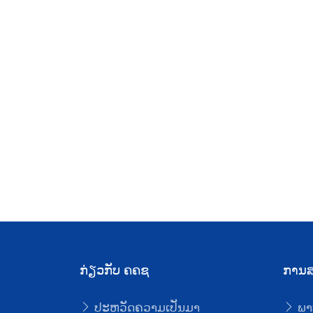
ສາລະຕະຫຼາດທຶນລາວ EP-40 ຫົວຂໍໍ້:
ການອອກຮຸ້ນກູ້ສີຂຽວ, ສັງຄົມ ແລະ ຍືນ
ຍົງ ແມ່ນຫຍັງ?
2025-01-31
ກ່ຽວກັບ ຄຄຊ
ການສ
ປະຫວັດຄວາມເປັນມາ
ພາ