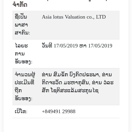
ຈຳກັດ
ຊື່ເປັນ
Asia lotus Valuation co., LTD
ພາສາ
ສາກົນ:
ໄລຍະ
ວັນທີ 17/05/2019 ຫາ 17/05/2019
ການ
ຮັບຮອງ:
ຈໍານວນຜູ້
ທ່ານ ສົມຣັກ ບົງກົດປຣະພາ, ທ່ານ
ປະເມີນທີ່
ກິດຈະວັດ ມະຫາກຸສົນ, ທ່ານ ວໍລະ
ຖືກ
ສັກ ໂຊຕິສະແລ້ມສະກຸນໄຊ
ຮັບຮອງ:
ເບີໂທ:
+849491 29988