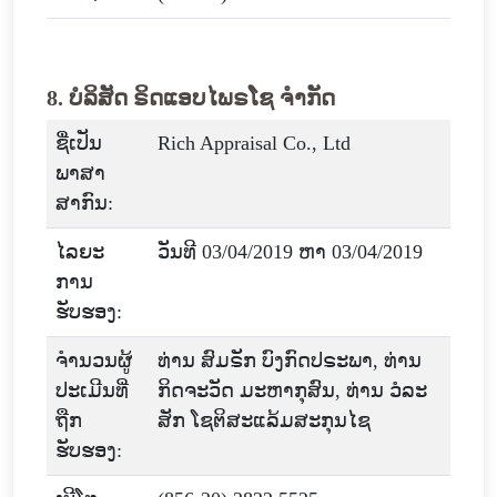
8. ບໍລິສັດ ຣິດແອບໄພຣໂຊ ຈໍາກັດ
ຊື່ເປັນ
Rich Appraisal Co., Ltd
ພາສາ
ສາກົນ:
ໄລຍະ
ວັນທີ 03/04/2019 ຫາ 03/04/2019
ການ
ຮັບຮອງ:
ຈໍານວນຜູ້
ທ່ານ ສົມຣັກ ບົງກົດປຣະພາ, ທ່ານ
ປະເມີນທີ່
ກິດຈະວັດ ມະຫາກຸສົນ, ທ່ານ ວໍລະ
ຖືກ
ສັກ ໂຊຕິສະແລ້ມສະກຸນໄຊ
ຮັບຮອງ: