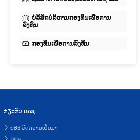
ບໍລິສັດບໍລິຫານກອງທຶນເພື່ອການ
ລົງທຶນ
ກອງທຶນເພື່ອການລົງທຶນ
ກ່ຽວກັບ ຄຄຊ
ປະຫວັດຄວາມເປັນມາ
ຄຄຊ