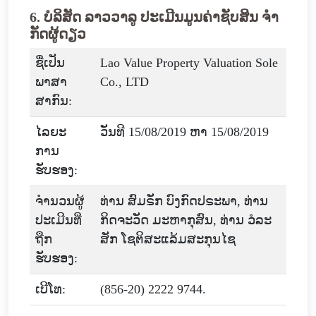
6. ບໍລິສັດ ລາວວາລູ ປະເມີນມູນຄ່າຊັບສິນ ຈໍາ
ກັດຜູ້ດຽວ
ຊື່ເປັນ
Lao Value Property Valuation Sole
ພາສາ
Co., LTD
ສາກົນ:
ໄລຍະ
ວັນທີ 15/08/2019 ຫາ 15/08/2019
ການ
ຮັບຮອງ:
ຈໍານວນຜູ້
ທ່ານ ສົມຣັກ ບົງກົດປຣະພາ, ທ່ານ
ປະເມີນທີ່
ກິດຈະວັດ ມະຫາກຸສົນ, ທ່ານ ວໍລະ
ຖືກ
ສັກ ໂຊຕິສະແລ້ມສະກຸນໄຊ
ຮັບຮອງ:
ເບີໂທ:
(856-20) 2222 9744.