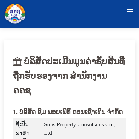
ບໍລິສັດປະເມີນມູນຄ່າຊັບສິນທີ່
ຖືກຮັບຮອງຈາກ ສໍານັກງານ
ຄຄຊ
1. ບໍລິສັດ ຊິມ ພອບເພີຕີ້ ຄອນເຊົາເທິ້ນ ຈໍາກັດ
ຊື່ເປັນ
Sims Property Consultants Co.,
ພາສາ
Ltd