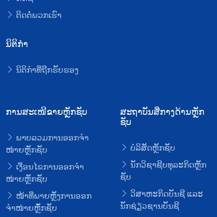
ຕິດຕໍ່ພວກເຮົາ
ນິຕິກໍາ
ນິຕິກໍາທີ່ຖືກຮັບຮອງ
ການສະເໜີຂາຍຫຼັກຊັບ
ສະຖາບັນສື່ກາງດ້ານຫຼັກ
ຊັບ
ພາບລວມການອອກຈໍາ
ບໍລິສັດຫຼັກຊັບ
ໜ່າຍຫຼັກຊັບ
ນັກວິຊາຊີບທຸລະກິດຫຼັກ
ເງື່ອນໄຂການອອກຈໍາ
ຊັບ
ໜ່າຍຫຼັກຊັບ
ວິສາຫະກິດບັນຊີ ແລະ
ໜ້າທີ່ພາຍຫຼັງການອອກ
ນັກຊ່ຽວຊານບັນຊີ
ຈໍາໜ່າຍຫຼັໍກຊັບ