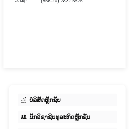
ເບີໂທ:
(856-20) 2822 5525
ບໍລິສັດຫຼັກຊັບ
ນັກວິຊາຊີບທຸລະກິດຫຼັກຊັບ