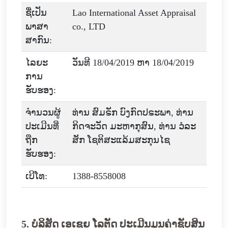
ຊື່ເປັນ
Lao International Asset Appraisal
ພາສາ
co., LTD
ສາກົນ:
ໄລຍະ
ວັນທີ 18/04/2019 ຫາ 18/04/2019
ການ
ຮັບຮອງ:
ຈໍານວນຜູ້
ທ່ານ ສົມຣັກ ບົງກົດປຣະພາ, ທ່ານ
ປະເມີນທີ່
ກິດຈະວັດ ມະຫາກຸສົນ, ທ່ານ ວໍລະ
ຖືກ
ສັກ ໂຊຕິສະແລ້ມສະກຸນໄຊ
ຮັບຮອງ:
ເບີໂທ:
1388-8558008
5. ບໍລິສັດ ເອເຊຍ ໂລຕັດ ປະເມີນມູນຄ່າຊັບສິນ