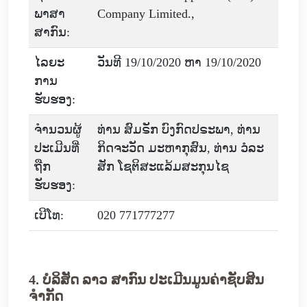
ພາສາ
Company Limited.,
ສາກົນ:
ໄລຍະ
ວັນທີ 19/10/2020 ຫາ 19/10/2020
ການ
ຮັບຮອງ:
ຈໍານວນຜູ້
ທ່ານ ສົມຣັກ ບົງກົດປຣະພາ, ທ່ານ
ປະເມີນທີ່
ກິດຈະວັດ ມະຫາກຸສົນ, ທ່ານ ວໍລະ
ຖືກ
ສັກ ໂຊຕິສະແລ້ມສະກຸນໄຊ
ຮັບຮອງ:
ເບີໂທ:
020 771777277
4. ບໍລິສັດ ລາວ ສາກົນ ປະເມີນມູນຄ່າຊັບສິນ
ຈຳກັດ