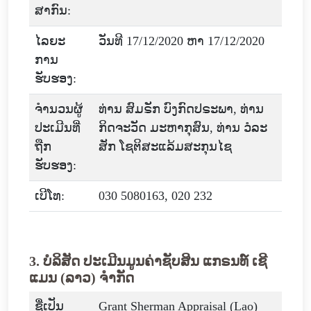
ສາກົນ:
ໄລຍະ
ວັນທີ 17/12/2020 ຫາ 17/12/2020
ການ
ຮັບຮອງ:
ຈໍານວນຜູ້
ທ່ານ ສົມຣັກ ບົງກົດປຣະພາ, ທ່ານ
ປະເມີນທີ່
ກິດຈະວັດ ມະຫາກຸສົນ, ທ່ານ ວໍລະ
ຖືກ
ສັກ ໂຊຕິສະແລ້ມສະກຸນໄຊ
ຮັບຮອງ:
ເບີໂທ:
030 5080163, 020 232
3. ບໍລິສັດ ປະເມີນມູນຄ່າຊັບສິນ ແກຣນທ໌ ເຊີ
ແມນ (ລາວ) ຈໍາກັດ
ຊື່ເປັນ
Grant Sherman Appraisal (Lao)