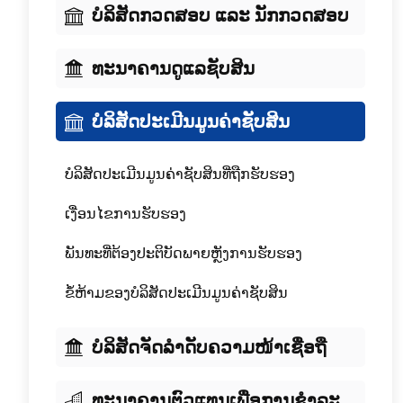
ບໍລິສັດກວດສອບ ແລະ ນັກກວດສອບ
ທະນາຄານດູແລຊັບສິນ
ບໍລິສັດປະເມີນມູນຄ່າຊັບສິນ
ບໍລິສັດປະເມີນມູນຄ່າຊັບສິນທີ່ຖືກຮັບຮອງ
ເງື່ອນໄຂການຮັບຮອງ
ພັນທະທີ່ຕ້ອງປະຕິບັດພາຍຫຼັງການຮັບຮອງ
ຂໍ້ຫ້າມຂອງບໍລິສັດປະເມີນມູນຄ່າຊັບສິນ
ບໍລິສັດຈັດລໍາດັບຄວາມໜ້າເຊື່ອຖື
ທະນາຄານຕົວແທນເພື່ອການຊໍາລະ