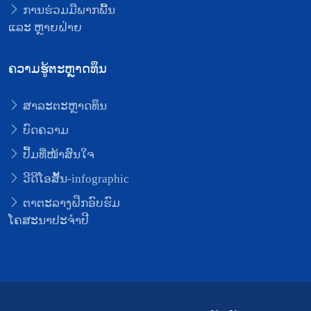
ການຮ່ວມມືພາກພື້ນ
ແລະ ຫຼາຍຝ່າຍ
ຄວາມຮູ້ຕະຫຼາດທຶນ
ສາລະຕະຫຼາດທຶນ
ບົດຄວາມ
ປຶ້ມທີ່ໜ້າສົນໃຈ
ວີດີໂອສັ້ນ-infographic
ຕາຕະລາງຝຶກອົບຮົມ
ໂຄສະນາປະຈຳປີ