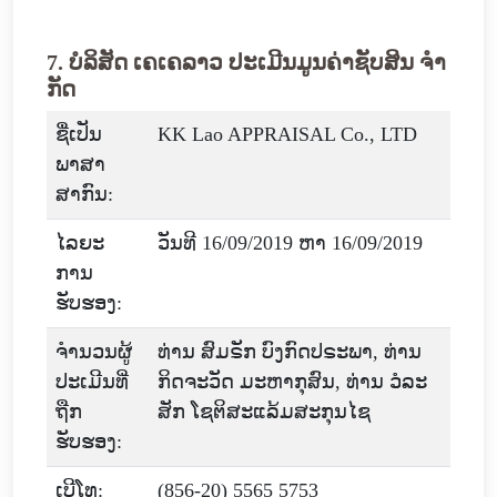
7. ບໍລິສັດ ເຄເຄລາວ ປະເມີນມູນຄ່າຊັບສິນ ຈໍາ
ກັດ
ຊື່ເປັນ
KK Lao APPRAISAL Co., LTD
ພາສາ
ສາກົນ:
ໄລຍະ
ວັນທີ 16/09/2019 ຫາ 16/09/2019
ການ
ຮັບຮອງ:
ຈໍານວນຜູ້
ທ່ານ ສົມຣັກ ບົງກົດປຣະພາ, ທ່ານ
ປະເມີນທີ່
ກິດຈະວັດ ມະຫາກຸສົນ, ທ່ານ ວໍລະ
ຖືກ
ສັກ ໂຊຕິສະແລ້ມສະກຸນໄຊ
ຮັບຮອງ:
ເບີໂທ:
(856-20) 5565 5753