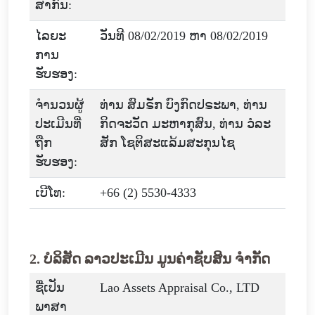
ສາກົນ:
ໄລຍະ
ວັນທີ 08/02/2019 ຫາ 08/02/2019
ການ
ຮັບຮອງ:
ຈໍານວນຜູ້
ທ່ານ ສົມຣັກ ບົງກົດປຣະພາ, ທ່ານ
ປະເມີນທີ່
ກິດຈະວັດ ມະຫາກຸສົນ, ທ່ານ ວໍລະ
ຖືກ
ສັກ ໂຊຕິສະແລ້ມສະກຸນໄຊ
ຮັບຮອງ:
ເບີໂທ:
+66 (2) 5530-4333
2. ບໍລິສັດ ລາວປະເມີນ ມູນຄ່າຊັບສິນ ຈໍາກັດ
ຊື່ເປັນ
Lao Assets Appraisal Co., LTD
ພາສາ