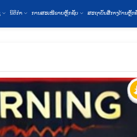
ຊ
ນິຕິກໍາ
ການສະເໜີຂາຍຫຼັກຊັບ
ສະຖາບັນສື່ກາງດ້ານຫຼັກ