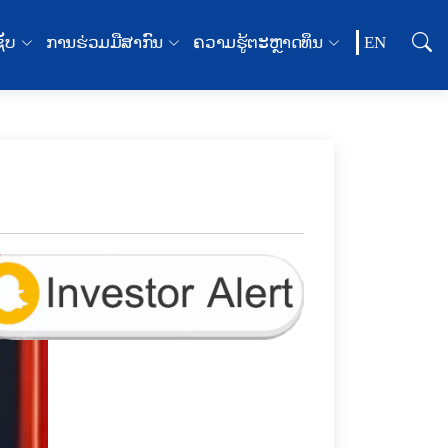
ຊັບ
ການຮ່ວມມືສາກົນ
ຄວາມຮູ້ຕະຫຼາດທຶນ
EN