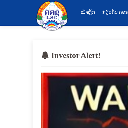
ໜ້າຫຼັກ
ກ່ຽວກັບ ຄຄ
Investor Alert!