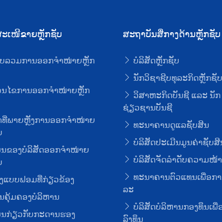
ະເໜີຂາຍຫຼັກຊັບ
ສະຖາບັນສື່ກາງດ້ານຫຼັກຊັບ
ບລວມການອອກຈໍາໜ່າຍຫຼັກ
ບໍລິສັດຫຼັກຊັບ
ນັກວິຊາຊີບທຸລະກິດຫຼັກຊັ
່ອນໄຂການອອກຈໍາໜ່າຍຫຼັກ
ວິສາຫະກິດບັນຊີ ແລະ ນັກ
ຊ່ຽວຊານບັນຊີ
ທີ່ພາຍຫຼັງການອອກຈໍາໜ່າຍ
ທະນາຄານດູແລຊັບສິນ
ບ
ບໍລິສັດປະເມີນມູນຄ່າຊັບສິ
ມູນຂອງບໍລິສັດອອກຈໍາໜ່າຍ
ບໍລິສັດຈັດລໍາດັບຄວາມໜ້າເ
ບ
ທະນາຄານຕົວແທນເພື່ອກາ
ງແບບຟອມທີ່ກ່ຽວຂ້ອງ
ລະ
ຄຸ້ມຄອງບໍລິຫານ
ບໍລິສັດບໍລິຫານກອງທຶນເພື
ມູນກ່ຽວກັບກະດານຮອງ
ລົງທຶນ