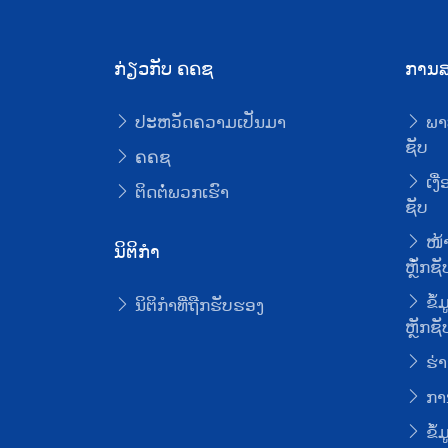
ກ່ຽວກັບ ຄຄຊ
ການສ
ປະຫວັດຄວາມເປັນມາ
ພາ
ຊັບ
ຄຄຊ
ເງື
ຕິດຕໍ່ພວກເຮົາ
ຊັບ
ໜ້າ
ນິຕິກໍາ
ຫຼັໍກຊັ
ຂໍ້
ນິຕິກໍາທີ່ຖືກຮັບຮອງ
ຫຼັກຊັ
ຮ່າ
ການ
ຂໍ້