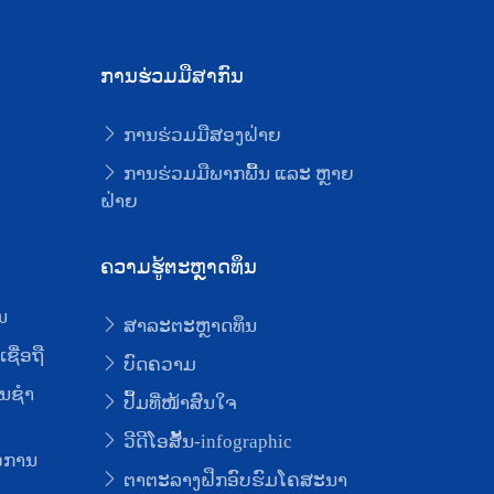
ການຮ່ວມມືສາກົນ
ການຮ່ວມມືສອງຝ່າຍ
ບ
ການຮ່ວມມືພາກພື້ນ ແລະ ຫຼາຍ
ຝ່າຍ
ຄວາມຮູ້ຕະຫຼາດທຶນ
ນ
ສາລະຕະຫຼາດທຶນ
ຊື່ອຖື
ບົດຄວາມ
ນຊໍາ
ປຶ້ມທີ່ໜ້າສົນໃຈ
ວີດີໂອສັ້ນ-infographic
່ອການ
ຕາຕະລາງຝຶກອົບຮົມໂຄສະນາ