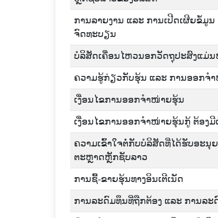
ການລາຍງານ ແລະ ການເປີດເຜີຍຂໍ້ມູນ ຂ
ຈົດທະບຽນ
ບໍລິສັດເຄື່ອນໄຫວນອກວັດຖຸປະສົງແມ່ນ
ຄວາມຮູ້ກ່ຽວກັບຮຸ້ນ ແລະ ການອອກຈໍາ
ເງື່ອນໄຂການອອກຈຳໜ່າຍຮຸ້ນ
ເງື່ອນໄຂການອອກຈໍາໜ່າຍຮຸ້ນກູ້ ຕ້ອງມີ
ຄວາມເຂົ້າໃຈຕໍ່ກັບບໍລິສັດທີ່ໄດ້ຮັບ
ຕະຫຼາດຫຼັກຊັບລາວ
ການຊື້-ຂາຍຮຸ້ນທາງອິນເຕີເນັດ
ການລະດົມທຶນທີ່ຖືກຕ້ອງ ແລະ ການລະດົມ