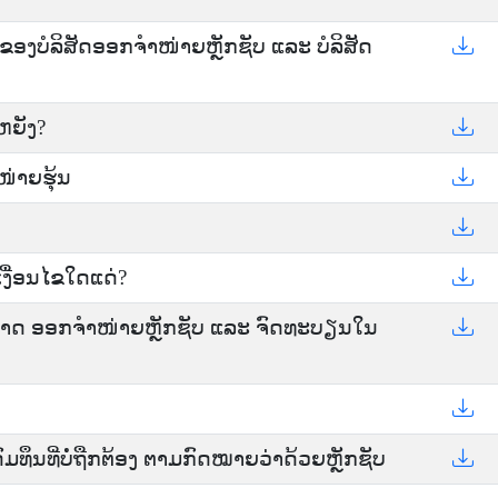
ອງບໍລິສັດອອກຈໍາໜ່າຍຫຼັກຊັບ ແລະ ບໍລິສັດ
ຫຍັງ?
ໜ່າຍຮຸ້ນ
ເງື່ອນໄຂໃດແດ່?
ອະນຸຍາດ ອອກຈໍາໜ່າຍຫຼັກຊັບ ແລະ ຈົດທະບຽນໃນ
ທຶນທີ່ບໍ່ຖືກຕ້ອງ ຕາມກົດໝາຍວ່າດ້ວຍຫຼັກຊັບ