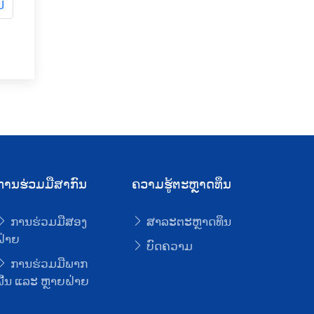
ປ
ການຮ່ວມມືສາກົນ
ຄວາມຮູ້ຕະຫຼາດທຶນ
ການຮ່ວມມືສອງ
ສາລະຕະຫຼາດທຶນ
ຝ່າຍ
ບົດຄວາມ
ການຮ່ວມມືພາກ
ພື້ນ ແລະ ຫຼາຍຝ່າຍ