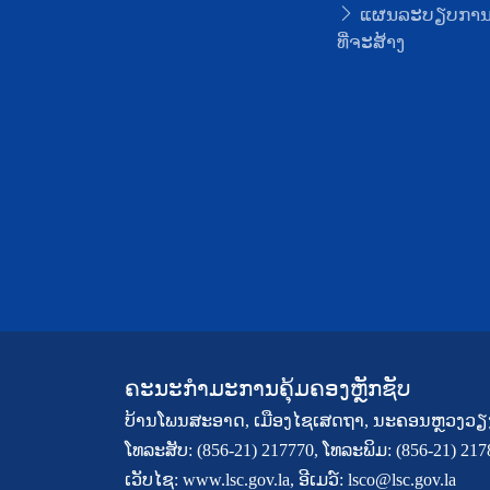
ແຜນລະບຽບກາ
ທີ່ຈະສ້າງ
ຄະນະກຳມະການຄຸ້ມຄອງຫຼັກຊັບ
ບ້ານໂພນສະອາດ, ເມືອງໄຊເສດຖາ, ນະຄອນຫຼວງວຽ
ໂທລະສັບ: (856-21) 217770, ໂທລະພິມ: (856-21) 21
ເວັບໄຊ: www.lsc.gov.la, ອີເມວ໌: lsco@lsc.gov.la