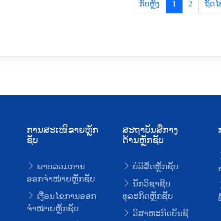
ກັບຫຼັງ
1
2
ຖັດໄ
ການສະເໜີຂາຍຫຼັກ
ສະຖາບັນສື່ກາງ
ຊັບ
ດ້ານຫຼັກຊັບ
ພາບລວມການ
ບໍລິສັດຫຼັກຊັບ
ອອກຈໍາໜ່າຍຫຼັກຊັບ
ນັກວິຊາຊີບ
ເງື່ອນໄຂການອອກ
ທຸລະກິດຫຼັກຊັບ
ຈໍາໜ່າຍຫຼັກຊັບ
ວິສາຫະກິດບັນຊີ