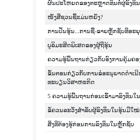
ຜົນປະໂຫຍດຂອງຕະຫຼາດທຶນຕໍ່ຜູ່ລົງທຶນ
ໜັງສືຊວນຊື້ແມ່ນຫຍັງ?
ການປັ່ນຮຸ້ນ...ການຊື້-ຂາຍຫຼັກຊັບທີ່ອະຍ
ບູລິມະສິດພິເສດຂອງຜູ້ຖືຮຸ້ນ
ຄວາມຮູ້ພື້ນຖານກ່ຽວກັບອົງການຄຸ້ມຄ
ຂັ້ນຕອນກ່ຽວກັບການຂໍອະນຸຍາດດໍາເນີ
ທະບຽນວິສາຫະກິດ
5 ຄວາມຮູ້ພື້ນຖານກ່ອນເຂົ້າມາລົງທຶນໃ
ຂໍ້ຄວນລະວັງສຳລັບຜູ້ລົງທຶນໃນຮຸ້ນມືໃໝ່
ສິ່ງທີ່ຕ້ອງຮູ້ກ່ອນການລົງທຶນໃນຫຼັກຊັບ