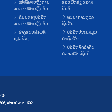
ໜ້າທີ່ພາຍຫຼັງການ
ແລະ ນັກຊ່ຽວຊານ
ນ
ອອກຈໍາໜ່າຍຫຼັໍກຊັບ
ບັນຊີ
ຂໍ້ມູນຂອງບໍລິສັດ
ທະນາຄານດູແລ
ອອກຈໍາໜ່າຍຫຼັກຊັບ
ຊັບສິນ
ຮ່າງແບບຟອມທີ່
ບໍລິສັດປະເມີນມູນ
ກ່ຽວຂ້ອງ
ຄ່າຊັບສິນ
ບໍລິສັດຈັດລໍາດັບ
ຄວາມໜ້າເຊື່ອຖື
ງຈັນ
7806, ສາຍດ່ວນ: 1602