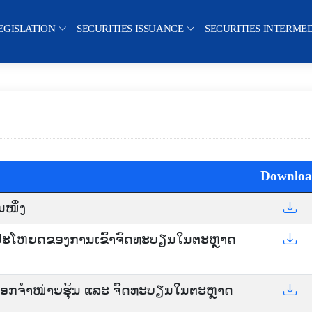
EGISLATION
SECURITIES ISSUANCE
SECURITIES INTERME
Downlo
ໜຶ່ງ
ະໂຫຍດຂອງການເຂົ້າຈົດທະບຽນໃນຕະຫຼາດ
ກຈໍາໜ່າຍຮຸ້ນ ແລະ ຈົດທະບຽນໃນຕະຫຼາດ