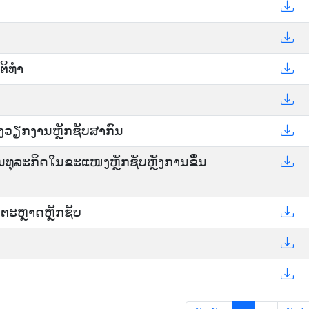
ຸຕິທຳ
ອງວຽກງານຫຼັກຊັບສາກົນ
ນທຸລະກິດໃນຂະແໜງຫຼັກຊັບຫຼັງການຂຶ້ນ
ນຕະຫຼາດຫຼັກຊັບ