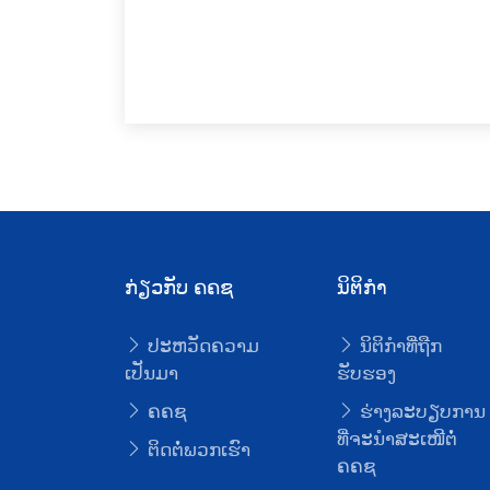
ກ່ຽວກັບ ຄຄຊ
ນິຕິກໍາ
ປະຫວັດຄວາມ
ນິຕິກໍາທີ່ຖືກ
ເປັນມາ
ຮັບຮອງ
ຄຄຊ
ຮ່າງລະບຽບການ
ທີ່ຈະນໍາສະເໜີຕໍ່
ຕິດຕໍ່ພວກເຮົາ
ຄຄຊ