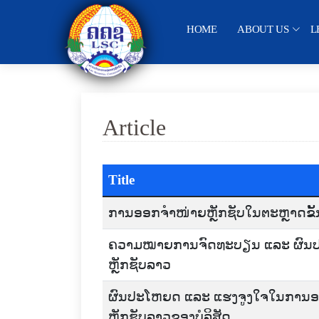
HOME
ABOUT US
L
Article
Title
ການອອກຈໍາໜ່າຍຫຼັກຊັບໃນຕະຫຼາດຂັ້ນ
ຄວາມໝາຍການຈົດທະບຽນ ແລະ ຜົນປ
ຫຼັກຊັບລາວ
ຜົນປະໂຫຍດ ແລະ ແຮງຈູງໃຈໃນການອອ
ຫຼັກຊັບລາວຂອງບໍລິສັດ